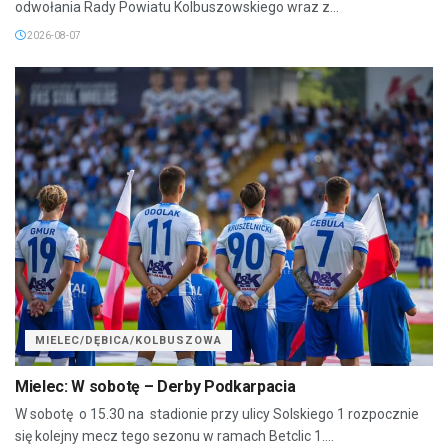
odwołania Rady Powiatu Kolbuszowskiego wraz z...
2026-08-07
MIELEC/DĘBICA/KOLBUSZOWA
Mielec: W sobotę – Derby Podkarpacia
W sobotę o 15.30 na stadionie przy ulicy Solskiego 1 rozpocznie
się kolejny mecz tego sezonu w ramach Betclic 1....