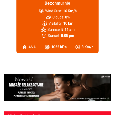
Bezchmurnie
Wind Gust:
16 Km/h
Clouds:
0%
Visibility:
10 km
Sunrise:
5:11 am
Sunset:
8:05 pm
46 %
1022 hPa
3 Km/h