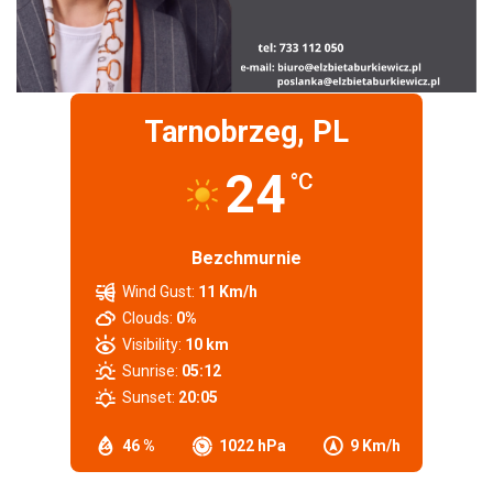
Tarnobrzeg, PL
24
°C
Bezchmurnie
Wind Gust:
11 Km/h
Clouds:
0%
Visibility:
10 km
Sunrise:
05:12
Sunset:
20:05
46 %
1022 hPa
9 Km/h