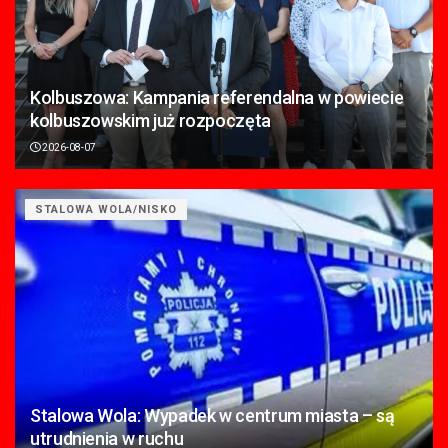
Kolbuszowa: Kampania referendalna w powiecie
kolbuszowskim już rozpoczęta
2026-08-07
STALOWA WOLA/NISKO
Stalowa Wola: Wypadek w centrum miasta – są
utrudnienia w ruchu