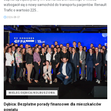
wzbogacił się o nowy samochód do transportu pacjentów. Renault
Trafic o wartości 225...
2026-08-07
MIELEC/DĘBICA/KOLBUSZOWA
Dębica: Bezpłatne porady finansowe dla mieszkańców
powiatu