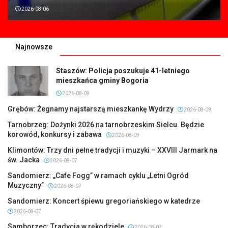
2026-08-06
Najnowsze
Staszów: Policja poszukuje 41-letniego
mieszkańca gminy Bogoria
2026-08-09
Grębów: Żegnamy najstarszą mieszkankę Wydrzy
2026-08-09
Tarnobrzeg: Dożynki 2026 na tarnobrzeskim Sielcu. Będzie
korowód, konkursy i zabawa
2026-08-09
Klimontów: Trzy dni pełne tradycji i muzyki – XXVIII Jarmark na
św. Jacka
2026-08-07
Sandomierz: „Cafe Fogg” w ramach cyklu „Letni Ogród
Muzyczny”
2026-08-07
Sandomierz: Koncert śpiewu gregoriańskiego w katedrze
2026-08-07
Samborzec: Tradycja w rękodziele
2026-08-07