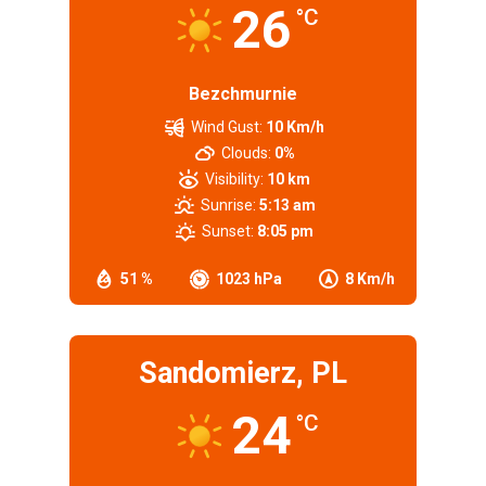
26
°C
Bezchmurnie
Wind Gust:
10 Km/h
Clouds:
0%
Visibility:
10 km
Sunrise:
5:13 am
Sunset:
8:05 pm
51 %
1023 hPa
8 Km/h
Sandomierz, PL
24
°C