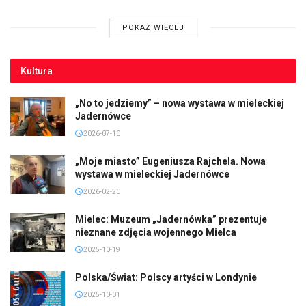
POKAŻ WIĘCEJ
Kultura
„No to jedziemy” – nowa wystawa w mieleckiej
Jadernówce
2026-07-10
„Moje miasto” Eugeniusza Rajchela. Nowa
wystawa w mieleckiej Jadernówce
2026-02-20
Mielec: Muzeum „Jadernówka” prezentuje
nieznane zdjęcia wojennego Mielca
2025-10-19
Polska/Świat: Polscy artyści w Londynie
2025-10-01