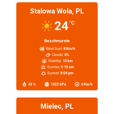
Stalowa Wola, PL
24
°C
Bezchmurnie
Wind Gust:
8 Km/h
Clouds:
0%
Visibility:
10 km
Sunrise:
5:10 am
Sunset:
8:04 pm
43 %
1022 hPa
6 Km/h
Mielec, PL