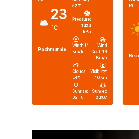
52 %
PL
23
Pressure:
1020
°C
hPa
Wind:
14
Wind
Pochmurnie
Km/h
Gust:
14
Bez
Km/h
Clouds:
Visibility:
24%
10 km
Sunrise:
Sunset:
05:10
20:07