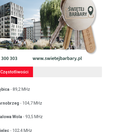
Częstotliwości
ębica
- 89,2 MHz
arnobrzeg
- 104,7 MHz
talowa Wola
- 93,5 MHz
ielec
- 102,4 MHz