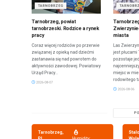
TARNOBRZEG
TARNOBR
Tarnobrzeg, powiat
Tarnobrzeg
tarnobrzeski. Rodzice a rynek
Zwierzyniec
pracy
miasta
Coraz więcej rodziców po przerwie
Las Zwierzyn
związanej z opieką nad dziećmi
jest płucami
zastanawia się nad powrotem do
pozostaje je
aktywności zawodowej. Powiatowy
najcenniejsz
Urząd Pracy...
miejsc w mie
rodowitego t
2026-08-07
2026-08-06
PO
Tarnobrzeg,
Stal
PL
Humidity:
Wola