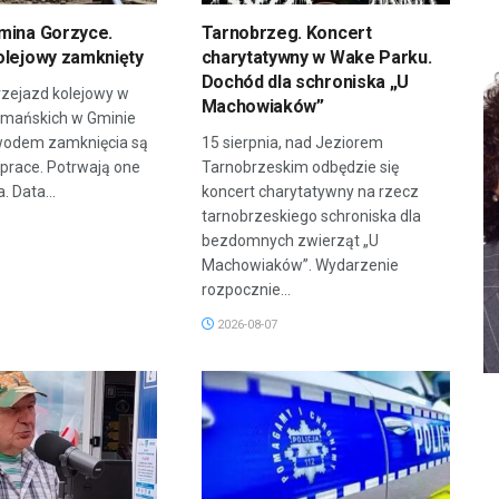
mina Gorzyce.
Tarnobrzeg. Koncert
olejowy zamknięty
charytatywny w Wake Parku.
Dochód dla schroniska „U
zejazd kolejowy w
Machowiaków”
rmańskich w Gminie
wodem zamknięcia są
15 sierpnia, nad Jeziorem
prace. Potrwają one
Tarnobrzeskim odbędzie się
. Data...
koncert charytatywny na rzecz
tarnobrzeskiego schroniska dla
bezdomnych zwierząt „U
Machowiaków”. Wydarzenie
rozpocznie...
2026-08-07