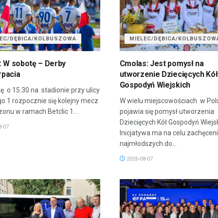
LEC/DĘBICA/KOLBUSZOWA
MIELEC/DĘBICA/KOLBUSZOW
: W sobotę – Derby
Cmolas: Jest pomysł na
pacia
utworzenie Dziecięcych Kół
Gospodyń Wiejskich
ę o 15.30 na stadionie przy ulicy
go 1 rozpocznie się kolejny mecz
W wielu miejscowościach w Pol
onu w ramach Betclic 1....
pojawia się pomysł utworzenia
Dziecięcych Kół Gospodyń Wiejsk
8-07
Inicjatywa ma na celu zachęcen
najmłodszych do...
2026-08-07