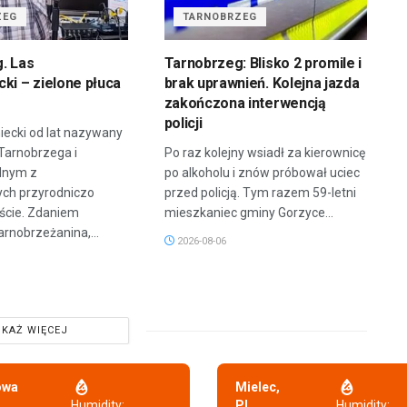
ZEG
TARNOBRZEG
. Las
Tarnobrzeg: Blisko 2 promile i
ki – zielone płuca
brak uprawnień. Kolejna jazda
zakończona interwencją
policji
iecki od lat nazywany
 Tarnobrzega i
Po raz kolejny wsiadł za kierownicę
dnym z
po alkoholu i znów próbował uciec
ych przyrodniczo
przed policją. Tym razem 59-letni
ście. Zdaniem
mieszkaniec gminy Gorzyce...
arnobrzeżanina,...
2026-08-06
KAŻ WIĘCEJ
owa
Mielec,
,
Humidity:
PL
Humidity: