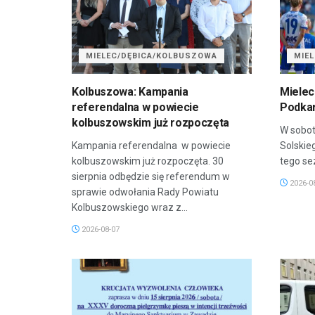
MIELEC/DĘBICA/KOLBUSZOWA
MIE
Kolbuszowa: Kampania
Mielec
referendalna w powiecie
Podkar
kolbuszowskim już rozpoczęta
W sobot
Kampania referendalna w powiecie
Solskie
kolbuszowskim już rozpoczęta. 30
tego sez
sierpnia odbędzie się referendum w
2026-0
sprawie odwołania Rady Powiatu
Kolbuszowskiego wraz z...
2026-08-07