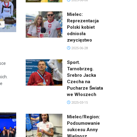
2025-08-08
Mielec:
Reprezentacja
A
Polski kobiet
odniosła
zwycięstwo
2025-06-28
Sport.
sce
Tarnobrzeg.
Srebro Jacka
ich.
Czecha na
ie
Pucharze Świata
we Włoszech
2025-03-15
Mielec/Region:
Podsumowanie
sukcesu Anny
Wielgosz