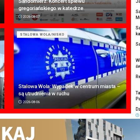
Sandomierz: Koncert śpiewu
J
gregoriańskiego w katedrze
Sa
2026-08-07
M
S
k
STALOWA WOLA/NISKO
S
Wł
ś
Re
Stalowa Wola: Wypadek w centrum miasta –
są utrudnienia w ruchu
Ta
Pa
2026-08-06
Dz