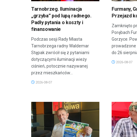
Tarnobrzeg. Iluminacja
Furmany, G
„grzyba” pod lupą radnego.
Przejazd k
Padły pytania o koszty i
Zamknięto pr
finansowanie
Porębach Fu
Podczas sesji Rady Miasta
Gorzyce. Po
Tarnobrzega radny Waldemar
prowadzone 
Stępak zwrócił się z pytaniami
do 26 sierpnia
dotyczącymi iluminacji wieży
2026-08-07
ciśnień, potocznie nazywanej
przez mieszkańców...
2026-08-07