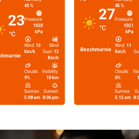
43 %
45 %
27
23
Pressure:
Pressure:
1020
1021
°C
hPa
hPa
°C
Wind:
13
Wind
Wind:
11
Bezchmurnie
Km/h
Gust:
13
Km/h
Gu
chmurnie
Km/h
Clouds:
Visibility:
Clouds:
Visi
9%
10 km
0%
Sunrise:
Sunset:
Sunrise:
Su
5:08 am
8:06 pm
5:12 am
8: