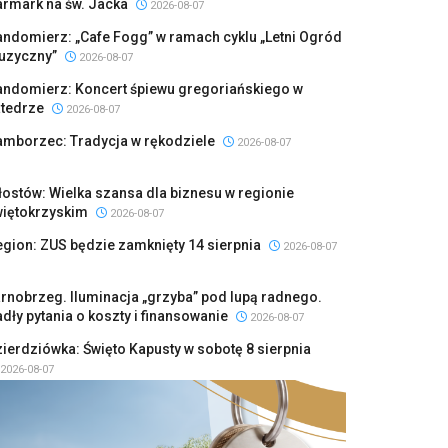
armark na św. Jacka
2026-08-07
ndomierz: „Cafe Fogg” w ramach cyklu „Letni Ogród
uzyczny”
2026-08-07
andomierz: Koncert śpiewu gregoriańskiego w
atedrze
2026-08-07
amborzec: Tradycja w rękodziele
2026-08-07
ostów: Wielka szansa dla biznesu w regionie
więtokrzyskim
2026-08-07
gion: ZUS będzie zamknięty 14 sierpnia
2026-08-07
rnobrzeg. Iluminacja „grzyba” pod lupą radnego.
dły pytania o koszty i finansowanie
2026-08-07
ierdziówka: Święto Kapusty w sobotę 8 sierpnia
2026-08-07