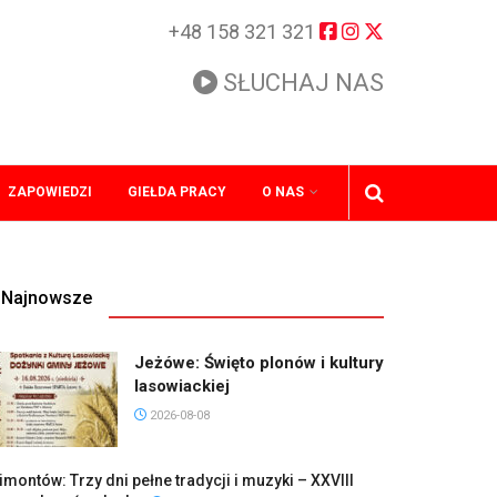
+48 158 321 321
SŁUCHAJ NAS
ZAPOWIEDZI
GIEŁDA PRACY
O NAS
Najnowsze
Jeżówe: Święto plonów i kultury
lasowiackiej
2026-08-08
imontów: Trzy dni pełne tradycji i muzyki – XXVIII