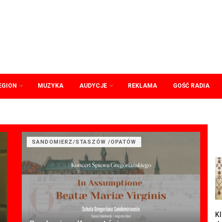
EGION
MUZYKA
AUDYCJE
REKLAMA
GOŚĆ RADIA
SANDOMIERZ/STASZÓW /OPATÓW
Kl