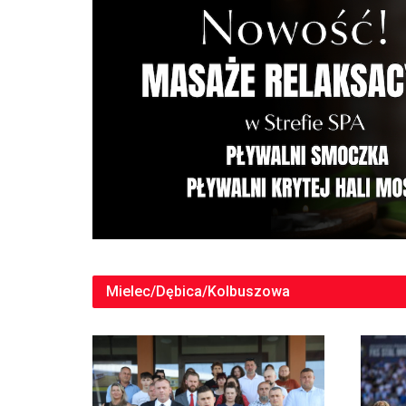
Mielec/Dębica/Kolbuszowa