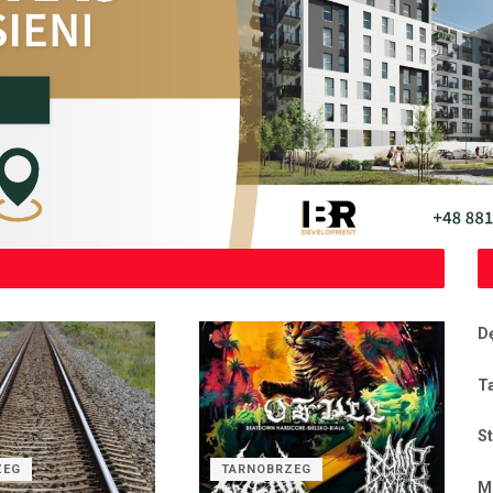
D
T
S
ZEG
TARNOBRZEG
M