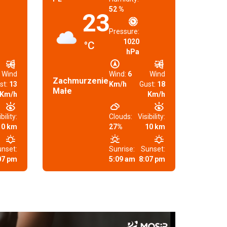
52 %
23
Pressure:
1020
°C
hPa
Wind
Wind:
6
Wind
Zachmurzenie
st:
13
Km/h
Gust:
18
Małe
Km/h
Km/h
bility:
Clouds:
Visibility:
10 km
27%
10 km
nset:
Sunrise:
Sunset:
07 pm
5:09 am
8:07 pm