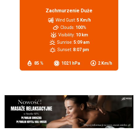
Zachmurzenie Duże
Wind Gust:
5 Km/h
Clouds:
100%
Visibility:
10 km
Sunrise:
5:09 am
Sunset:
8:07 pm
85 %
1021 hPa
2 Km/h