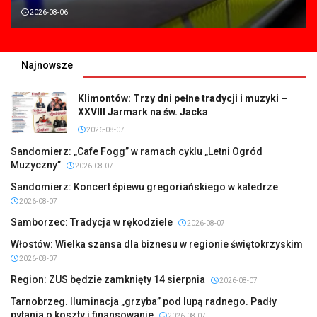
2026-08-06
Najnowsze
Klimontów: Trzy dni pełne tradycji i muzyki –
XXVIII Jarmark na św. Jacka
2026-08-07
Sandomierz: „Cafe Fogg” w ramach cyklu „Letni Ogród
Muzyczny”
2026-08-07
Sandomierz: Koncert śpiewu gregoriańskiego w katedrze
2026-08-07
Samborzec: Tradycja w rękodziele
2026-08-07
Włostów: Wielka szansa dla biznesu w regionie świętokrzyskim
2026-08-07
Region: ZUS będzie zamknięty 14 sierpnia
2026-08-07
Tarnobrzeg. Iluminacja „grzyba” pod lupą radnego. Padły
pytania o koszty i finansowanie
2026-08-07