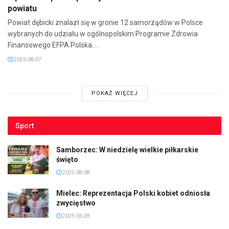
powiatu
Powiat dębicki znalazł się w gronie 12 samorządów w Polsce
wybranych do udziału w ogólnopolskim Programie Zdrowia
Finansowego EFPA Polska....
2026-08-07
POKAŻ WIĘCEJ
Sport
Samborzec: W niedzielę wielkie piłkarskie
święto
2025-08-08
Mielec: Reprezentacja Polski kobiet odniosła
zwycięstwo
2025-06-28