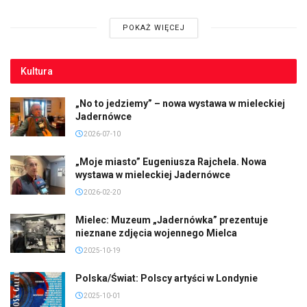
POKAŻ WIĘCEJ
Kultura
„No to jedziemy” – nowa wystawa w mieleckiej
Jadernówce
2026-07-10
„Moje miasto” Eugeniusza Rajchela. Nowa
wystawa w mieleckiej Jadernówce
2026-02-20
Mielec: Muzeum „Jadernówka” prezentuje
nieznane zdjęcia wojennego Mielca
2025-10-19
Polska/Świat: Polscy artyści w Londynie
2025-10-01