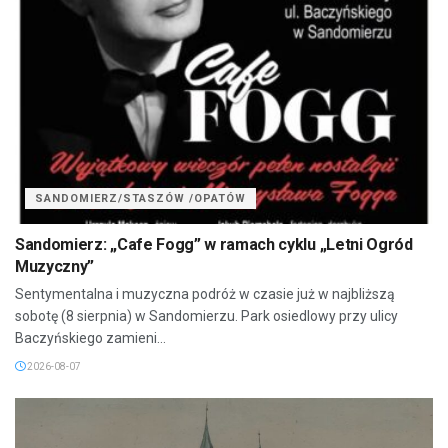
SANDOMIERZ/STASZÓW /OPATÓW
Sandomierz: „Cafe Fogg” w ramach cyklu „Letni Ogród
Muzyczny”
Sentymentalna i muzyczna podróż w czasie już w najbliższą
sobotę (8 sierpnia) w Sandomierzu. Park osiedlowy przy ulicy
Baczyńskiego zamieni...
2026-08-07