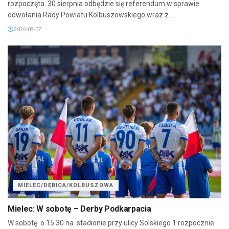
rozpoczęta. 30 sierpnia odbędzie się referendum w sprawie
odwołania Rady Powiatu Kolbuszowskiego wraz z...
2026-08-07
MIELEC/DĘBICA/KOLBUSZOWA
Mielec: W sobotę – Derby Podkarpacia
W sobotę o 15.30 na stadionie przy ulicy Solskiego 1 rozpocznie