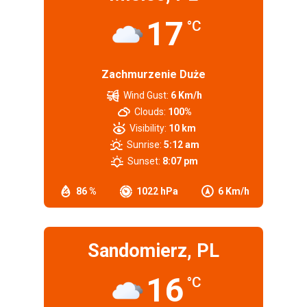
17
°C
Zachmurzenie Duże
Wind Gust:
6 Km/h
Clouds:
100%
Visibility:
10 km
Sunrise:
5:12 am
Sunset:
8:07 pm
86 %
1022 hPa
6 Km/h
Sandomierz, PL
16
°C