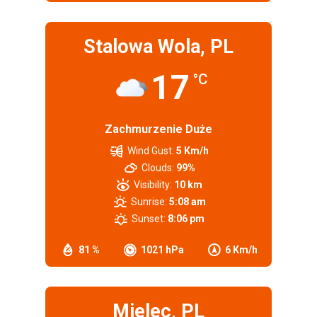
Stalowa Wola, PL
17
°C
Zachmurzenie Duże
Wind Gust:
5 Km/h
Clouds:
99%
Visibility:
10 km
Sunrise:
5:08 am
Sunset:
8:06 pm
81 %
1021 hPa
6 Km/h
Mielec, PL