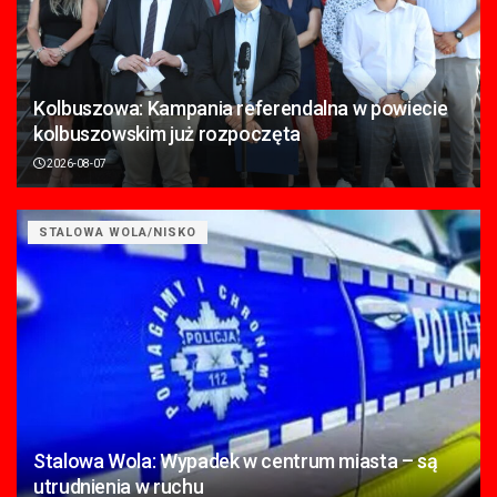
Kolbuszowa: Kampania referendalna w powiecie
kolbuszowskim już rozpoczęta
2026-08-07
STALOWA WOLA/NISKO
Stalowa Wola: Wypadek w centrum miasta – są
utrudnienia w ruchu