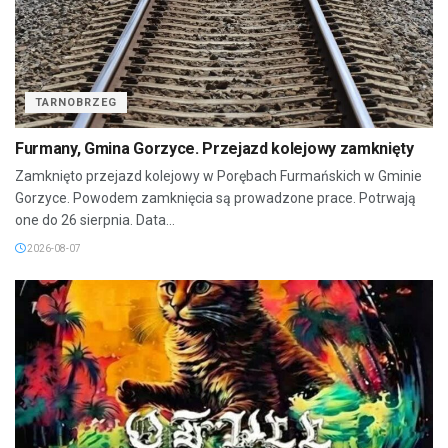
TARNOBRZEG
Furmany, Gmina Gorzyce. Przejazd kolejowy zamknięty
Zamknięto przejazd kolejowy w Porębach Furmańskich w Gminie
Gorzyce. Powodem zamknięcia są prowadzone prace. Potrwają
one do 26 sierpnia. Data...
2026-08-07