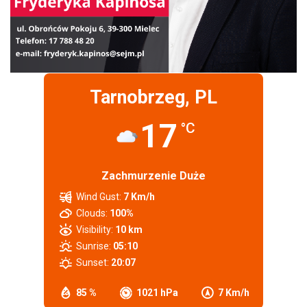
Tarnobrzeg, PL
17
°C
Zachmurzenie Duże
Wind Gust:
7 Km/h
Clouds:
100%
Visibility:
10 km
Sunrise:
05:10
Sunset:
20:07
85 %
1021 hPa
7 Km/h