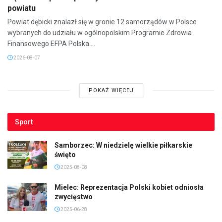
powiatu
Powiat dębicki znalazł się w gronie 12 samorządów w Polsce
wybranych do udziału w ogólnopolskim Programie Zdrowia
Finansowego EFPA Polska....
2026-08-07
POKAŻ WIĘCEJ
Sport
Samborzec: W niedzielę wielkie piłkarskie
święto
2025-08-08
Mielec: Reprezentacja Polski kobiet odniosła
zwycięstwo
2025-06-28