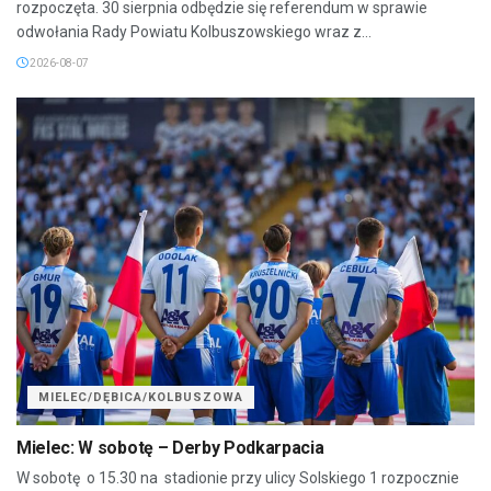
rozpoczęta. 30 sierpnia odbędzie się referendum w sprawie
odwołania Rady Powiatu Kolbuszowskiego wraz z...
2026-08-07
MIELEC/DĘBICA/KOLBUSZOWA
Mielec: W sobotę – Derby Podkarpacia
W sobotę o 15.30 na stadionie przy ulicy Solskiego 1 rozpocznie