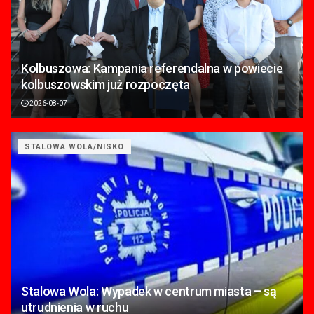
Kolbuszowa: Kampania referendalna w powiecie
kolbuszowskim już rozpoczęta
2026-08-07
STALOWA WOLA/NISKO
Stalowa Wola: Wypadek w centrum miasta – są
utrudnienia w ruchu