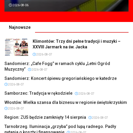
2026-08-06
Najnowsze
Klimontów: Trzy dni pełne tradycji i muzyki –
XXVIII Jarmark na św. Jacka
2026-08-07
Sandomierz: „Cafe Fogg” w ramach cyklu „Letni Ogród
Muzyczny”
2026-08-07
Sandomierz: Koncert śpiewu gregoriańskiego w katedrze
2026-08-07
Samborzec: Tradycja w rękodziele
2026-08-07
Włostów: Wielka szansa dla biznesu w regionie świętokrzyskim
2026-08-07
Region: ZUS będzie zamknięty 14 sierpnia
2026-08-07
Tarnobrzeg. Iluminacja „grzyba” pod lupą radnego. Padły
pytania o koszty i finansowanie
2026-08-07