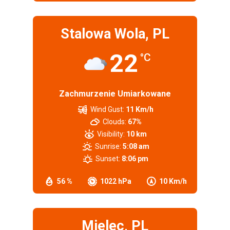
Stalowa Wola, PL
22
°C
Zachmurzenie Umiarkowane
Wind Gust:
11 Km/h
Clouds:
67%
Visibility:
10 km
Sunrise:
5:08 am
Sunset:
8:06 pm
56 %
1022 hPa
10 Km/h
Mielec, PL