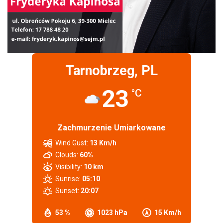
Tarnobrzeg, PL
23
°C
Zachmurzenie Umiarkowane
Wind Gust:
13 Km/h
Clouds:
60%
Visibility:
10 km
Sunrise:
05:10
Sunset:
20:07
53 %
1023 hPa
15 Km/h