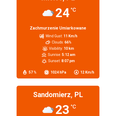
24
°C
Zachmurzenie Umiarkowane
Wind Gust:
11 Km/h
Clouds:
66%
Visibility:
10 km
Sunrise:
5:12 am
Sunset:
8:07 pm
57 %
1024 hPa
12 Km/h
Sandomierz, PL
23
°C