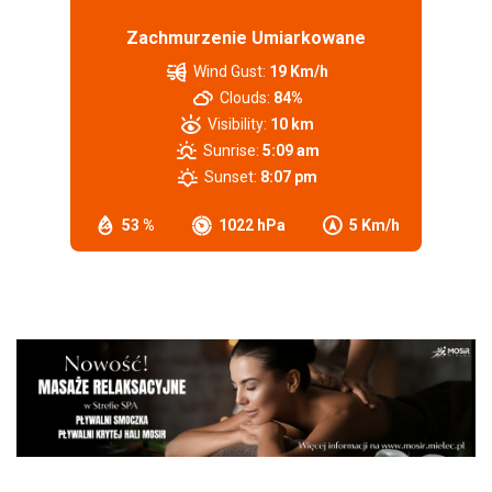
Zachmurzenie Umiarkowane
Wind Gust:
19 Km/h
Clouds:
84%
Visibility:
10 km
Sunrise:
5:09 am
Sunset:
8:07 pm
53 %
1022 hPa
5 Km/h