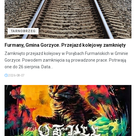
TARNOBRZEG
Furmany, Gmina Gorzyce. Przejazd kolejowy zamknięty
Zamknięto przejazd kolejowy w Porębach Furmańskich w Gminie
Gorzyce. Powodem zamknięcia są prowadzone prace. Potrwają
one do 26 sierpnia. Data...
2026-08-07