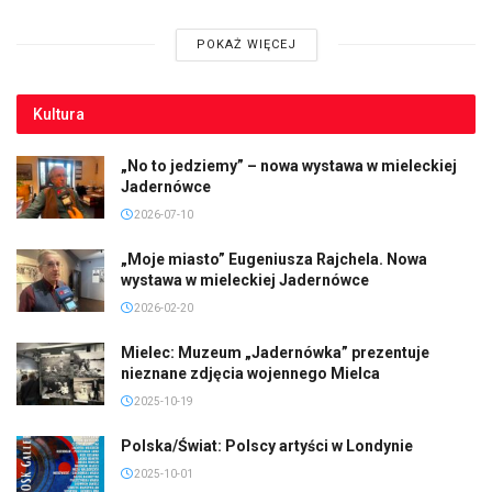
POKAŻ WIĘCEJ
Kultura
„No to jedziemy” – nowa wystawa w mieleckiej
Jadernówce
2026-07-10
„Moje miasto” Eugeniusza Rajchela. Nowa
wystawa w mieleckiej Jadernówce
2026-02-20
Mielec: Muzeum „Jadernówka” prezentuje
nieznane zdjęcia wojennego Mielca
2025-10-19
Polska/Świat: Polscy artyści w Londynie
2025-10-01