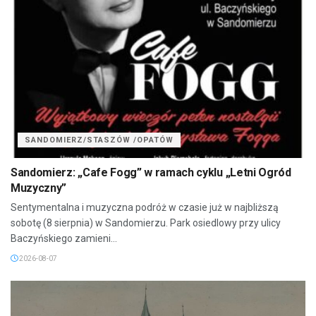
SANDOMIERZ/STASZÓW /OPATÓW
Sandomierz: „Cafe Fogg” w ramach cyklu „Letni Ogród
Muzyczny”
Sentymentalna i muzyczna podróż w czasie już w najbliższą
sobotę (8 sierpnia) w Sandomierzu. Park osiedlowy przy ulicy
Baczyńskiego zamieni...
2026-08-07