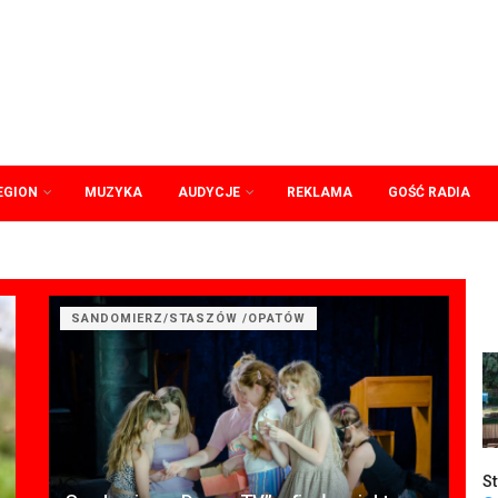
EGION
MUZYKA
AUDYCJE
REKLAMA
GOŚĆ RADIA
SANDOMIERZ/STASZÓW /OPATÓW
St