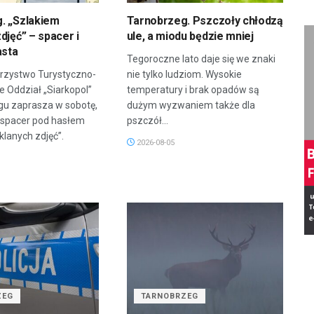
. „Szlakiem
Tarnobrzeg. Pszczoły chłodzą
djęć” – spacer i
ule, a miodu będzie mniej
asta
Tegoroczne lato daje się we znaki
rzystwo Turystyczno-
nie tylko ludziom. Wysokie
 Oddział „Siarkopol”
temperatury i brak opadów są
gu zaprasza w sobotę,
dużym wyzwaniem także dla
a spacer pod hasłem
pszczół...
klanych zdjęć”.
2026-08-05
ZEG
TARNOBRZEG