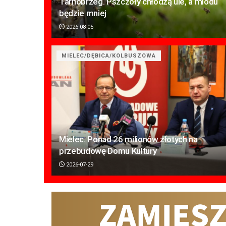
Tarnobrzeg. Pszczoły chłodzą ule, a miodu
będzie mniej
2026-08-05
MIELEC/DĘBICA/KOLBUSZOWA
Mielec. Ponad 26 milionów złotych na
przebudowę Domu Kultury
2026-07-29