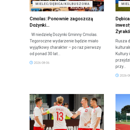
MIELEC/DĘBICA/KOLBUSZOWA
MIE
Cmolas: Ponownie zagoszczą
Dębica
Dożynki…
inwest
Żyrak
W niedzielę Dożynki Gminny Cmolas.
Tegoroczne wydarzenie będzie miało
Rusza d
wyjątkowy charakter – po raz pierwszy
kultura
od ponad 30 lat...
Kultury 
przejdz
2026-08-06
przy...
2026-0