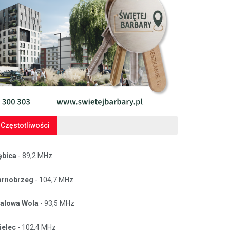
Częstotliwości
ębica
- 89,2 MHz
arnobrzeg
- 104,7 MHz
talowa Wola
- 93,5 MHz
ielec
- 102,4 MHz