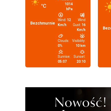
1014
°C
hPa
Wind:
12
Wind
Bezchmurnie
Km/h
Gust:
16
Bez
Km/h
Clouds:
Visibility:
0%
10 km
Sunrise:
Sunset:
05:07
20:10