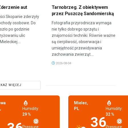
Zderzenie aut
Tarnobrzeg. Z obiektywem
przez Puszczę Sandomierską
ci Skopanie zderzyły
ochody osobowe. Do
Fotografia przyrodnicza wymaga
szło po godzinie
nie tylko dobrego sprzętu i
zyżowaniu ulic
znajomości techniki. Równie ważne
Mieleckiej....
są cierpliwość, obserwacja i
umiejętność przewidywania
zachowania zwierząt....
2026-08-04
KAŻ WIĘCEJ
owa
Mielec,
,
Humidity:
PL
Humidity:
29 %
32 %
36
36
Pressure:
Pressure: