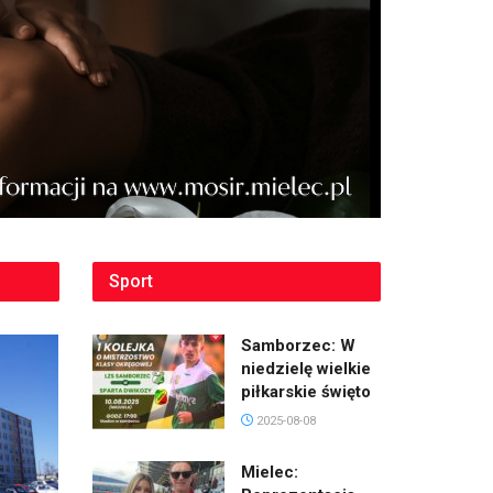
Sport
Samborzec: W
niedzielę wielkie
piłkarskie święto
2025-08-08
Mielec: