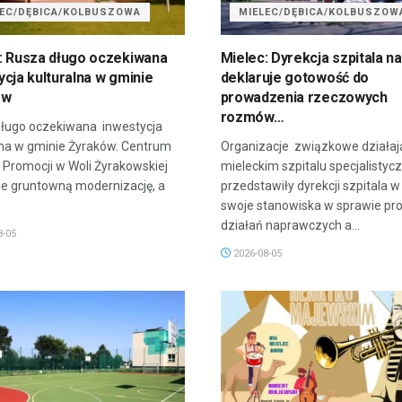
LEC/DĘBICA/KOLBUSZOWA
MIELEC/DĘBICA/KOLBUSZOW
: Rusza długo oczekiwana
Mielec: Dyrekcja szpitala na
ycja kulturalna w gminie
deklaruje gotowość do
ów
prowadzenia rzeczowych
rozmów…
ługo oczekiwana inwestycja
lna w gminie Żyraków. Centrum
Organizacje związkowe działaj
i Promocji w Woli Żyrakowskiej
mieleckim szpitalu specjalisty
ie gruntowną modernizację, a
przedstawiły dyrekcji szpitala w
swoje stanowiska w sprawie p
działań naprawczych a...
8-05
2026-08-05