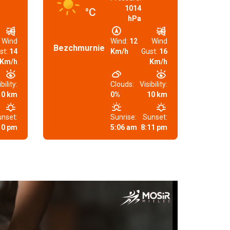
1014
°C
hPa
Wind
Wind:
12
Wind
Bezchmurnie
st:
14
Km/h
Gust:
16
Km/h
Km/h
bility:
Clouds:
Visibility:
10 km
0%
10 km
nset:
Sunrise:
Sunset:
10 pm
5:06 am
8:11 pm