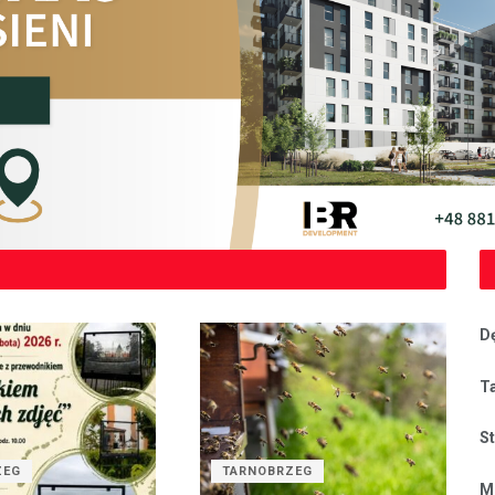
D
T
S
ZEG
TARNOBRZEG
M