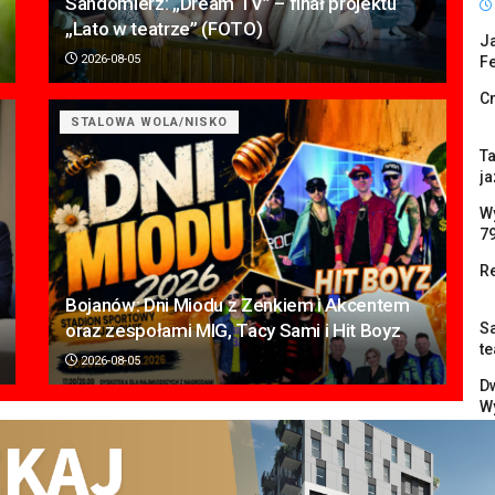
Sandomierz: „Dream TV” – finał projektu
„Lato w teatrze” (FOTO)
Ja
2026-08-05
Fe
C
STALOWA WOLA/NISKO
Ta
ja
W
7
Re
Bojanów: Dni Miodu z Zenkiem i Akcentem
oraz zespołami MIG, Tacy Sami i Hit Boyz
Sa
te
2026-08-05
Dw
W