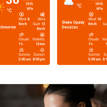
1015
1016
°C
hPa
hPa
°C
Wind:
8
Wind
Wind:
10
Słabe Opady
Km/h
Gust:
13
Km/h
Gu
chmurnie
Deszczu
Km/h
Clouds:
Visibility:
Clouds:
Visi
1%
10 km
1%
Sunrise:
Sunset:
Sunrise:
Su
5:05 am
8:09 pm
5:09 am
8: