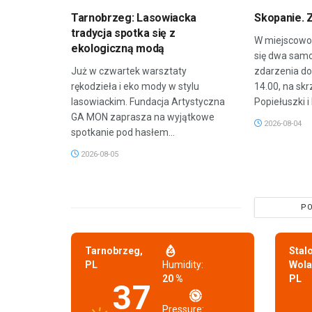
Tarnobrzeg: Lasowiacka
Skopanie. 
tradycja spotka się z
W miejscowoś
ekologiczną modą
się dwa sam
Już w czwartek warsztaty
zdarzenia do
rękodzieła i eko mody w stylu
14.00, na skr
lasowiackim. Fundacja Artystyczna
Popiełuszki i 
GA MON zaprasza na wyjątkowe
2026-08-04
spotkanie pod hasłem...
2026-08-05
PO
Tarnobrzeg,
Stal
PL
Humidity:
Wola
20 %
PL
37
Pressure: