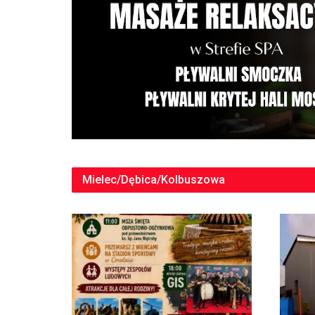
Mielec/Dębica/Kolbuszowa