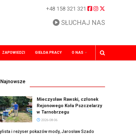
+48 158 321 321
SŁUCHAJ NAS
ZAPOWIEDZI
GIEŁDA PRACY
O NAS
Najnowsze
Mieczysław Rawski, członek
Rejonowego Koła Pszczelarzy
w Tarnobrzegu
2026-08-06
ylista i reżyser pokazów mody, Jarosław Szado