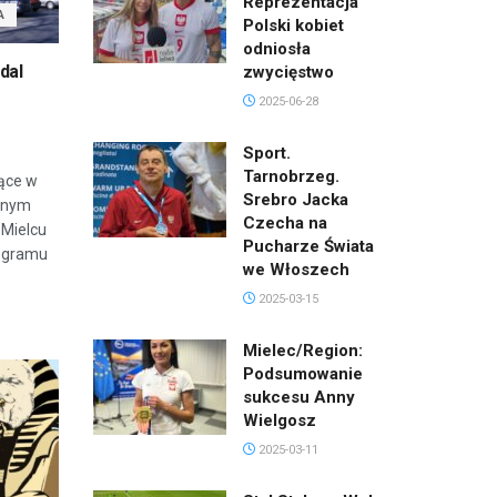
Reprezentacja
A
Polski kobiet
odniosła
dal
zwycięstwo
2025-06-28
Sport.
Tarnobrzeg.
ące w
Srebro Jacka
cznym
Czecha na
 Mielcu
Pucharze Świata
rogramu
we Włoszech
2025-03-15
Mielec/Region:
Podsumowanie
sukcesu Anny
Wielgosz
2025-03-11