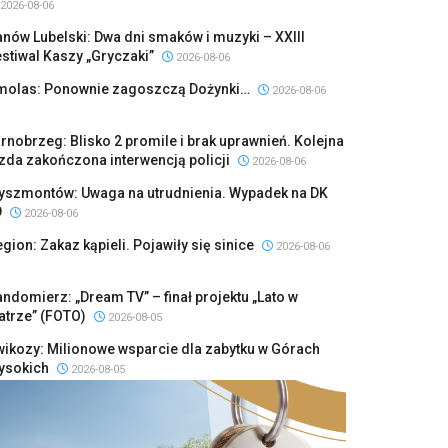
2026-08-06
nów Lubelski: Dwa dni smaków i muzyki – XXIII
stiwal Kaszy „Gryczaki”
2026-08-06
molas: Ponownie zagoszczą Dożynki…
2026-08-06
rnobrzeg: Blisko 2 promile i brak uprawnień. Kolejna
zda zakończona interwencją policji
2026-08-06
yszmontów: Uwaga na utrudnienia. Wypadek na DK
9
2026-08-06
gion: Zakaz kąpieli. Pojawiły się sinice
2026-08-06
ndomierz: „Dream TV” – finał projektu „Lato w
atrze” (FOTO)
2026-08-05
ikozy: Milionowe wsparcie dla zabytku w Górach
ysokich
2026-08-05