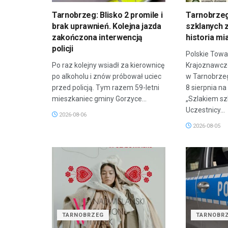
Tarnobrzeg: Blisko 2 promile i
Tarnobrzeg
brak uprawnień. Kolejna jazda
szklanych z
zakończona interwencją
historia mi
policji
Polskie Towa
Po raz kolejny wsiadł za kierownicę
Krajoznawcze
po alkoholu i znów próbował uciec
w Tarnobrze
przed policją. Tym razem 59-letni
8 sierpnia n
mieszkaniec gminy Gorzyce...
„Szlakiem sz
Uczestnicy...
2026-08-06
2026-08-05
TARNOBRZEG
TARNOBR