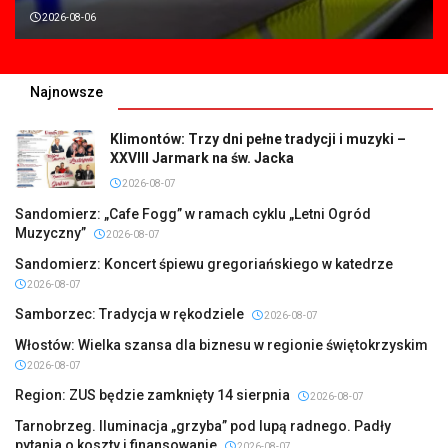
2026-08-06
Najnowsze
Klimontów: Trzy dni pełne tradycji i muzyki –
XXVIII Jarmark na św. Jacka
2026-08-07
Sandomierz: „Cafe Fogg” w ramach cyklu „Letni Ogród
Muzyczny”
2026-08-07
Sandomierz: Koncert śpiewu gregoriańskiego w katedrze
2026-08-07
Samborzec: Tradycja w rękodziele
2026-08-07
Włostów: Wielka szansa dla biznesu w regionie świętokrzyskim
2026-08-07
Region: ZUS będzie zamknięty 14 sierpnia
2026-08-07
Tarnobrzeg. Iluminacja „grzyba” pod lupą radnego. Padły
pytania o koszty i finansowanie
2026-08-07