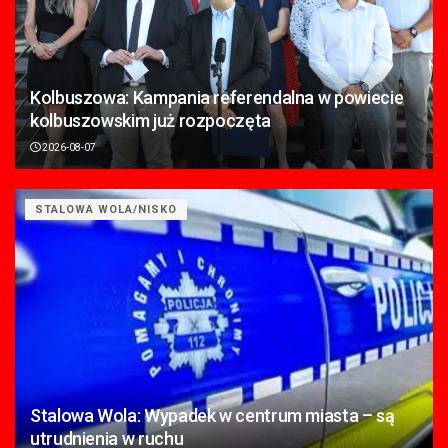
Kolbuszowa: Kampania referendalna w powiecie
kolbuszowskim już rozpoczęta
2026-08-07
STALOWA WOLA/NISKO
Stalowa Wola: Wypadek w centrum miasta – są
utrudnienia w ruchu