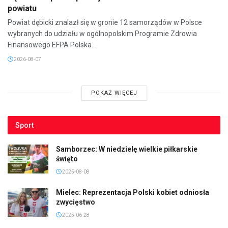
powiatu
Powiat dębicki znalazł się w gronie 12 samorządów w Polsce
wybranych do udziału w ogólnopolskim Programie Zdrowia
Finansowego EFPA Polska....
2026-08-07
POKAŻ WIĘCEJ
Sport
Samborzec: W niedzielę wielkie piłkarskie
święto
2025-08-08
Mielec: Reprezentacja Polski kobiet odniosła
zwycięstwo
2025-06-28