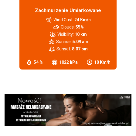
Zachmurzenie Umiarkowane
Wind Gust:
24 Km/h
Clouds:
55%
Visibility:
10 km
Sunrise:
5:09 am
Sunset:
8:07 pm
54 %
1022 hPa
10 Km/h