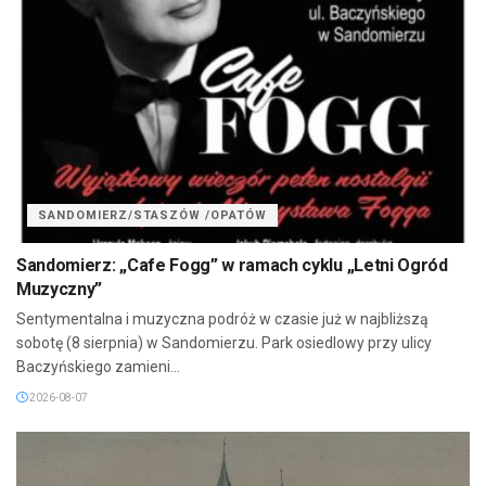
SANDOMIERZ/STASZÓW /OPATÓW
Sandomierz: „Cafe Fogg” w ramach cyklu „Letni Ogród
Muzyczny”
Sentymentalna i muzyczna podróż w czasie już w najbliższą
sobotę (8 sierpnia) w Sandomierzu. Park osiedlowy przy ulicy
Baczyńskiego zamieni...
2026-08-07