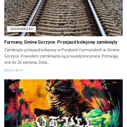
TARNOBRZEG
Furmany, Gmina Gorzyce. Przejazd kolejowy zamknięty
Zamknięto przejazd kolejowy w Porębach Furmańskich w Gminie
Gorzyce. Powodem zamknięcia są prowadzone prace. Potrwają
one do 26 sierpnia. Data...
2026-08-07