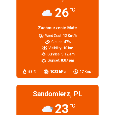
26
°C
Zachmurzenie Małe
Wind Gust:
12 Km/h
Clouds:
47%
Visibility:
10 km
Sunrise:
5:12 am
Sunset:
8:07 pm
53 %
1023 hPa
17 Km/h
Sandomierz, PL
23
°C