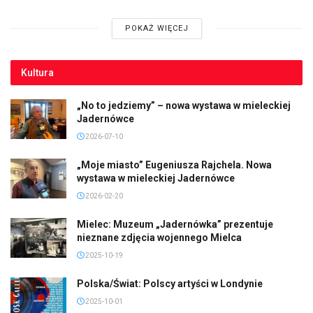
POKAŻ WIĘCEJ
Kultura
„No to jedziemy” – nowa wystawa w mieleckiej
Jadernówce
2026-07-10
„Moje miasto” Eugeniusza Rajchela. Nowa
wystawa w mieleckiej Jadernówce
2026-02-20
Mielec: Muzeum „Jadernówka” prezentuje
nieznane zdjęcia wojennego Mielca
2025-10-19
Polska/Świat: Polscy artyści w Londynie
2025-10-01