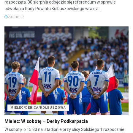
rozpoczęta. 30 sierpnia odbędzie się referendum w sprawie
odwołania Rady Powiatu Kolbuszowskiego wraz z...
2026-08-07
MIELEC/DĘBICA/KOLBUSZOWA
Mielec: W sobotę – Derby Podkarpacia
W sobotę o 15.30 na stadionie przy ulicy Solskiego 1 rozpocznie