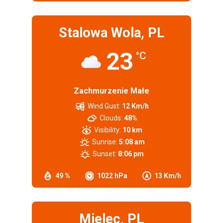
Stalowa Wola, PL
23
°C
Zachmurzenie Małe
Wind Gust:
12 Km/h
Clouds:
48%
Visibility:
10 km
Sunrise:
5:08 am
Sunset:
8:06 pm
49 %
1022 hPa
13 Km/h
Mielec, PL