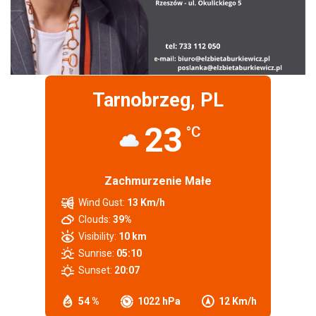
Tarnobrzeg, PL
23
°C
Zachmurzenie Małe
Wind Gust:
13 Km/h
Clouds:
39%
Visibility:
10 km
Sunrise:
05:10
Sunset:
20:07
54 %
1022 hPa
12 Km/h