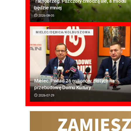
Tarnobrzeg. Pszczoły chłodzą ule, a miodu
będzie mniej
2026-08-05
MIELEC/DĘBICA/KOLBUSZOWA
Mielec. Ponad 26 milionów złotych na
przebudowę Domu Kultury
2026-07-29