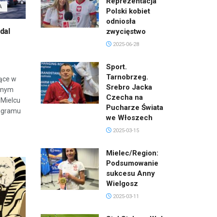
Reprezentacja
A
Polski kobiet
odniosła
dal
zwycięstwo
2025-06-28
Sport.
Tarnobrzeg.
ące w
Srebro Jacka
cznym
Czecha na
 Mielcu
Pucharze Świata
rogramu
we Włoszech
2025-03-15
Mielec/Region:
Podsumowanie
sukcesu Anny
Wielgosz
2025-03-11