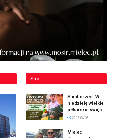
Sport
Samborzec: W
niedzielę wielkie
piłkarskie święto
2025-08-08
Mielec: