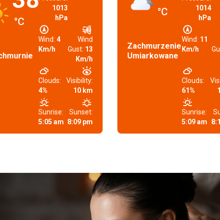
1013
1014
°C
hPa
hPa
°C
Wind:
4
Wind
Wind:
11
Zachmurzenie
Km/h
Gust:
13
Km/h
Gu
chmurnie
Umiarkowane
Km/h
Clouds:
Visibility:
Clouds:
Visi
4%
10 km
61%
Sunrise:
Sunset:
Sunrise:
Su
5:05 am
8:09 pm
5:09 am
8: