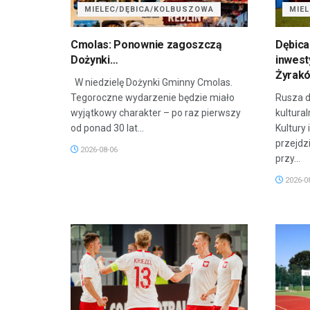
MIELEC/DĘBICA/KOLBUSZOWA
MIE
Cmolas: Ponownie zagoszczą
Dębica
Dożynki…
inwest
Żyrak
W niedzielę Dożynki Gminny Cmolas.
Tegoroczne wydarzenie będzie miało
Rusza d
wyjątkowy charakter – po raz pierwszy
kultura
od ponad 30 lat...
Kultury 
przejdz
2026-08-06
przy...
2026-0