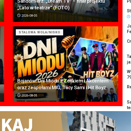
Sandomierz: „Dream TV” – finał projektu
P
„Lato w teatrze” (FOTO)
St
2026-08-05
Ja
Fe
STALOWA WOLA/NISKO
C
Ta
ja
W
7
Bojanów: Dni Miodu z Zenkiem i Akcentem
oraz zespołami MIG, Tacy Sami i Hit Boyz
Re
2026-08-05
Sa
te