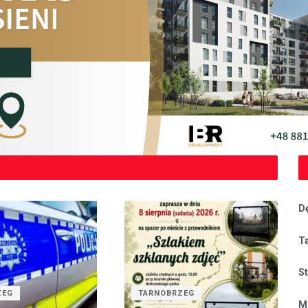
D
T
S
ZEG
TARNOBRZEG
M