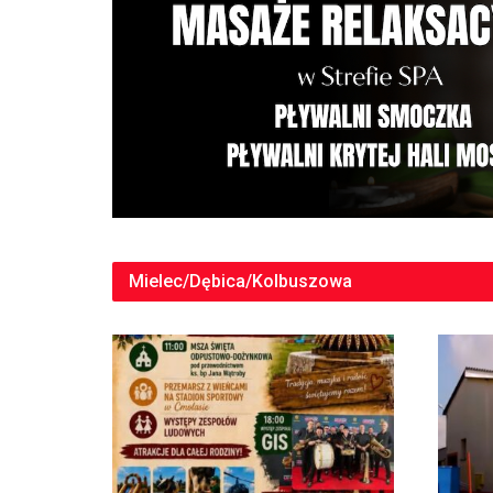
Mielec/Dębica/Kolbuszowa