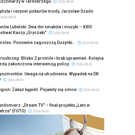
szczelarzy w Tarnobrzegu
2026-08-06
ylista i reżyser pokazów mody, Jarosław Szado
2026-08-06
nów Lubelski: Dwa dni smaków i muzyki – XXIII
stiwal Kaszy „Gryczaki”
2026-08-06
molas: Ponownie zagoszczą Dożynki…
2026-08-06
rnobrzeg: Blisko 2 promile i brak uprawnień. Kolejna
zda zakończona interwencją policji
2026-08-06
yszmontów: Uwaga na utrudnienia. Wypadek na DK
9
2026-08-06
gion: Zakaz kąpieli. Pojawiły się sinice
2026-08-06
ndomierz: „Dream TV” – finał projektu „Lato w
atrze” (FOTO)
2026-08-05