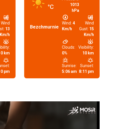
1013
°C
hPa
Wind
Wind:
4
Wind
Bezchmurnie
st:
13
Km/h
Gust:
15
Km/h
Km/h
bility:
Clouds:
Visibility:
10 km
0%
10 km
nset:
Sunrise:
Sunset:
10 pm
5:06 am
8:11 pm