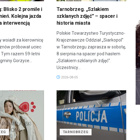
 Blisko 2 promile i
Tarnobrzeg. „Szlakiem
ień. Kolejna jazda
szklanych zdjęć” – spacer i
 interwencją
historia miasta
Polskie Towarzystwo Turystyczno-
y wsiadł za kierownicę
Krajoznawcze Oddział „Siarkopol”
i znów próbował uciec
w Tarnobrzegu zaprasza w sobotę,
ą. Tym razem 59-letni
8 sierpnia na spacer pod hasłem
gminy Gorzyce...
„Szlakiem szklanych zdjęć”.
Uczestnicy...
2026-08-05
ZEG
TARNOBRZEG