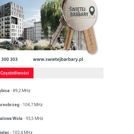
Częstotliwości
ębica
- 89,2 MHz
arnobrzeg
- 104,7 MHz
talowa Wola
- 93,5 MHz
ielec
- 102,4 MHz