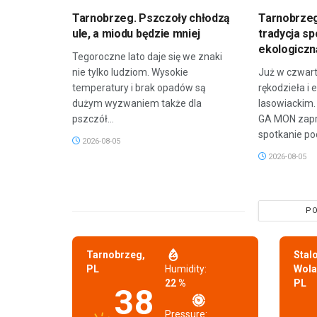
Tarnobrzeg. Pszczoły chłodzą
Tarnobrzeg
ule, a miodu będzie mniej
tradycja sp
ekologicz
Tegoroczne lato daje się we znaki
nie tylko ludziom. Wysokie
Już w czwar
temperatury i brak opadów są
rękodzieła i 
dużym wyzwaniem także dla
lasowiackim.
pszczół...
GA MON zapr
spotkanie po
2026-08-05
2026-08-05
PO
Tarnobrzeg,
Stal
PL
Humidity:
Wola
22 %
PL
38
Pressure: