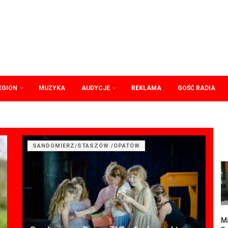
EGION
MUZYKA
AUDYCJE
REKLAMA
GOŚĆ RADIA
SANDOMIERZ/STASZÓW /OPATÓW
M