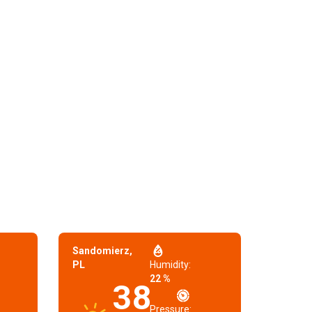
Sandomierz,
PL
Humidity:
22 %
38
Pressure: