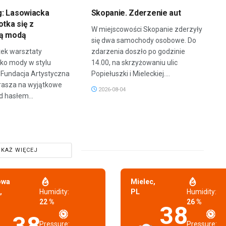
: Lasowiacka
Skopanie. Zderzenie aut
otka się z
W miejscowości Skopanie zderzyły
ną modą
się dwa samochody osobowe. Do
tek warsztaty
zdarzenia doszło po godzinie
eko mody w stylu
14.00, na skrzyżowaniu ulic
 Fundacja Artystyczna
Popiełuszki i Mieleckiej....
asza na wyjątkowe
2026-08-04
d hasłem...
KAŻ WIĘCEJ
owa
Mielec,
,
Humidity:
PL
Humidity:
22 %
26 %
38
38
Pressure:
Pressure: