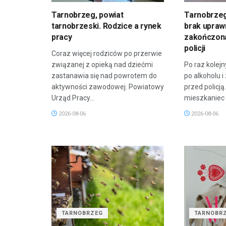
Tarnobrzeg, powiat
Tarnobrzeg:
tarnobrzeski. Rodzice a rynek
brak uprawn
pracy
zakończona
policji
Coraz więcej rodziców po przerwie
związanej z opieką nad dziećmi
Po raz kolejn
zastanawia się nad powrotem do
po alkoholu 
aktywności zawodowej. Powiatowy
przed policj
Urząd Pracy...
mieszkaniec 
2026-08-06
2026-08-06
TARNOBRZEG
TARNOBR