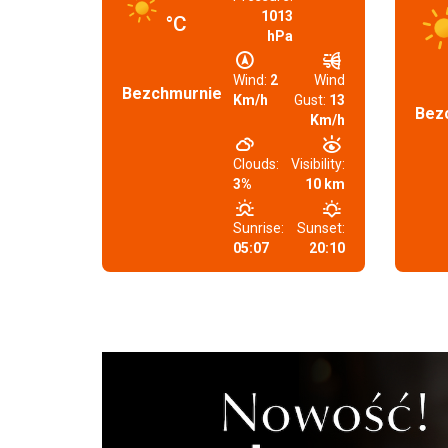
1013
°C
hPa
Wind:
2
Wind
Bezchmurnie
Km/h
Gust:
13
Bez
Km/h
Clouds:
Visibility:
3%
10 km
Sunrise:
Sunset:
05:07
20:10