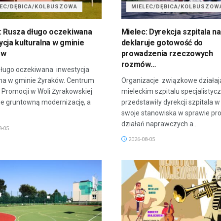
LEC/DĘBICA/KOLBUSZOWA
MIELEC/DĘBICA/KOLBUSZOW
: Rusza długo oczekiwana
Mielec: Dyrekcja szpitala na
ycja kulturalna w gminie
deklaruje gotowość do
ów
prowadzenia rzeczowych
rozmów…
ługo oczekiwana inwestycja
lna w gminie Żyraków. Centrum
Organizacje związkowe działaj
i Promocji w Woli Żyrakowskiej
mieleckim szpitalu specjalisty
ie gruntowną modernizację, a
przedstawiły dyrekcji szpitala w
swoje stanowiska w sprawie p
działań naprawczych a...
8-05
2026-08-05