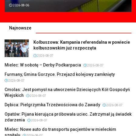
2026-08-06
Najnowsze
Kolbuszowa: Kampania referendalna w powiecie
kolbuszowskim już rozpoczęta
2026-08-07
Mielec: W sobotę – Derby Podkarpacia
2026-08-07
Furmany, Gmina Gorzyce. Przejazd kolejowy zamknięty
2026-08-07
Cmolas: Jest pomysł na utworzenie Dziecięcych Kół Gospodyń
Wiejskich
2026-08-07
Dębica: Pielgrzymka Trzeźwościowa do Zawady
2026-08-07
Opatów: Pijana kierująca próbowała uciec. Zatrzymał ją świadek
zdarzenia
2026-08-07
Mielec: Nowe auto do transportu pacjentów w mieleckim
szpitalu
2026-08-07