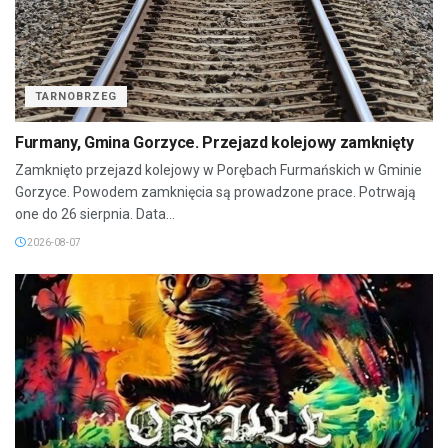
TARNOBRZEG
Furmany, Gmina Gorzyce. Przejazd kolejowy zamknięty
Zamknięto przejazd kolejowy w Porębach Furmańskich w Gminie
Gorzyce. Powodem zamknięcia są prowadzone prace. Potrwają
one do 26 sierpnia. Data...
2026-08-07