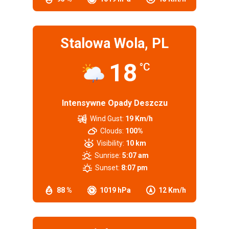
Stalowa Wola, PL
18
°C
Intensywne Opady Deszczu
Wind Gust:
19 Km/h
Clouds:
100%
Visibility:
10 km
Sunrise:
5:07 am
Sunset:
8:07 pm
88 %
1019 hPa
12 Km/h