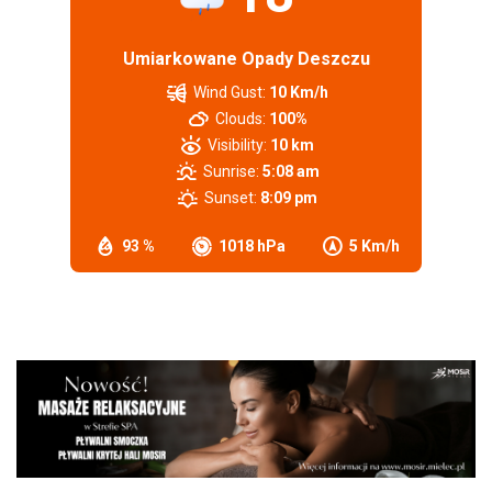
Umiarkowane Opady Deszczu
Wind Gust:
10 Km/h
Clouds:
100%
Visibility:
10 km
Sunrise:
5:08 am
Sunset:
8:09 pm
93 %
1018 hPa
5 Km/h