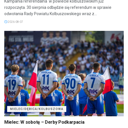
Kampania referendalna w powiecie kolbuszowskim już
rozpoczęta. 30 sierpnia odbędzie się referendum w sprawie
odwołania Rady Powiatu Kolbuszowskiego wraz z...
2026-08-07
MIELEC/DĘBICA/KOLBUSZOWA
Mielec: W sobotę – Derby Podkarpacia