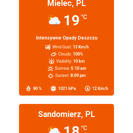
Mielec, PL
19
°C
Intensywne Opady Deszczu
Wind Gust:
13 Km/h
Clouds:
100%
Visibility:
10 km
Sunrise:
5:10 am
Sunset:
8:09 pm
90 %
1021 hPa
12 Km/h
Sandomierz, PL
18
°C