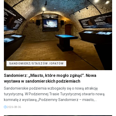
SANDOMIERZ/STASZÓW /OPATÓW
Sandomierz: „Miasto, które mogło zginąć”. Nowa
wystawa w sandomierskich podziemiach
Sandomierskie podziemia wzbogaciły się o nową atrakcję
turystyczną. W Podziemnej Trasie Turystycznej otwarto nową
komnatę z wystawą „Podziemny Sandomierz – miasto,...
2026-08-06