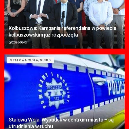
Kolbuszowa: Kampania referendalna w powiecie
kolbuszowskim już rozpoczęta
2026-08-07
STALOWA WOLA/NISKO
Stalowa Wola: Wypadek w centrum miasta – są
utrudnienia w ruchu