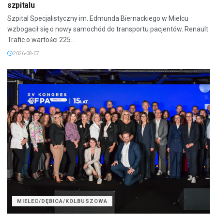
szpitalu
Szpital Specjalistyczny im. Edmunda Biernackiego w Mielcu
wzbogacił się o nowy samochód do transportu pacjentów. Renault
Trafic o wartości 225...
2026-08-07
MIELEC/DĘBICA/KOLBUSZOWA