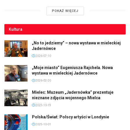
POKAŻ WIĘCEJ
Kultura
„No to jedziemy” – nowa wystawa w mieleckiej
Jadernówce
2026-07-10
„Moje miasto” Eugeniusza Rajchela. Nowa
wystawa w mieleckiej Jadernówce
2026-02-20
Mielec: Muzeum „Jadernówka” prezentuje
nieznane zdjęcia wojennego Mielca
2025-10-19
Polska/Świat: Polscy artyści w Londynie
2025-10-01