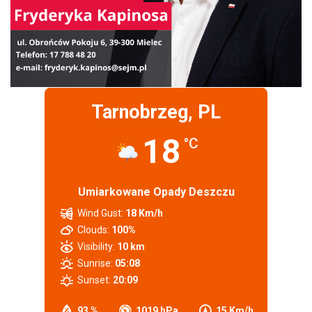
Tarnobrzeg, PL
18
°C
Umiarkowane Opady Deszczu
Wind Gust:
18 Km/h
Clouds:
100%
Visibility:
10 km
Sunrise:
05:08
Sunset:
20:09
93 %
1019 hPa
15 Km/h