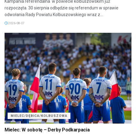
Kampania referendalna w powiecie kolbuszowskim już
rozpoczęta. 30 sierpnia odbędzie się referendum w sprawie
odwołania Rady Powiatu Kolbuszowskiego wraz z...
2026-08-07
MIELEC/DĘBICA/KOLBUSZOWA
Mielec: W sobotę – Derby Podkarpacia