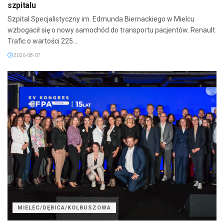
szpitalu
Szpital Specjalistyczny im. Edmunda Biernackiego w Mielcu
wzbogacił się o nowy samochód do transportu pacjentów. Renault
Trafic o wartości 225...
2026-08-07
MIELEC/DĘBICA/KOLBUSZOWA