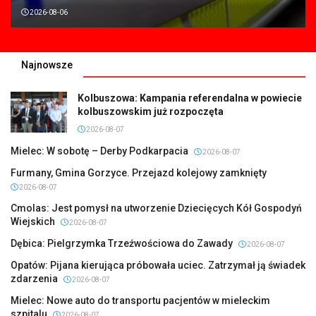
2026-08-06
Najnowsze
Kolbuszowa: Kampania referendalna w powiecie
kolbuszowskim już rozpoczęta
2026-08-07
Mielec: W sobotę – Derby Podkarpacia
2026-08-07
Furmany, Gmina Gorzyce. Przejazd kolejowy zamknięty
2026-08-07
Cmolas: Jest pomysł na utworzenie Dziecięcych Kół Gospodyń
Wiejskich
2026-08-07
Dębica: Pielgrzymka Trzeźwościowa do Zawady
2026-08-07
Opatów: Pijana kierująca próbowała uciec. Zatrzymał ją świadek
zdarzenia
2026-08-07
Mielec: Nowe auto do transportu pacjentów w mieleckim
szpitalu
2026-08-07