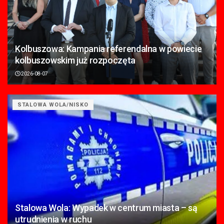
Kolbuszowa: Kampania referendalna w powiecie
kolbuszowskim już rozpoczęta
2026-08-07
STALOWA WOLA/NISKO
Stalowa Wola: Wypadek w centrum miasta – są
utrudnienia w ruchu