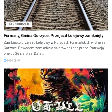
TARNOBRZEG
Furmany, Gmina Gorzyce. Przejazd kolejowy zamknięty
Zamknięto przejazd kolejowy w Porębach Furmańskich w Gminie
Gorzyce. Powodem zamknięcia są prowadzone prace. Potrwają
one do 26 sierpnia. Data...
2026-08-07