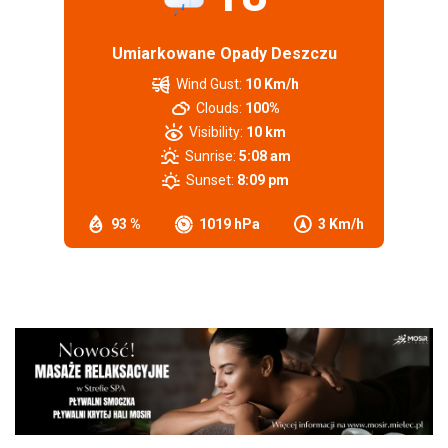
Umiarkowane Opady Deszczu
Wind Gust:
10 Km/h
Clouds:
100%
Visibility:
10 km
Sunrise:
5:08 am
Sunset:
8:09 pm
93 %
1019 hPa
3 Km/h