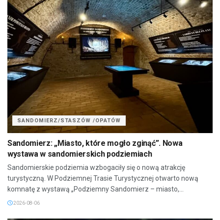
SANDOMIERZ/STASZÓW /OPATÓW
Sandomierz: „Miasto, które mogło zginąć”. Nowa
wystawa w sandomierskich podziemiach
Sandomierskie podziemia wzbogaciły się o nową atrakcję
turystyczną. W Podziemnej Trasie Turystycznej otwarto nową
komnatę z wystawą „Podziemny Sandomierz – miasto,...
2026-08-06