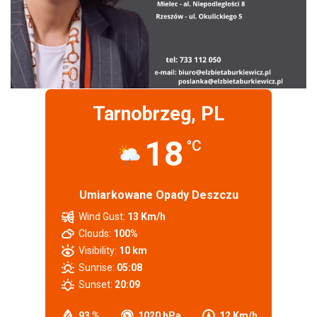
Tarnobrzeg, PL
18
°C
Umiarkowane Opady Deszczu
Wind Gust:
13 Km/h
Clouds:
100%
Visibility:
10 km
Sunrise:
05:08
Sunset:
20:09
93 %
1020 hPa
12 Km/h