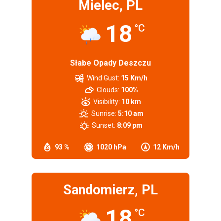
Mielec, PL
18
°C
Słabe Opady Deszczu
Wind Gust:
15 Km/h
Clouds:
100%
Visibility:
10 km
Sunrise:
5:10 am
Sunset:
8:09 pm
93 %
1020 hPa
12 Km/h
Sandomierz, PL
18
°C