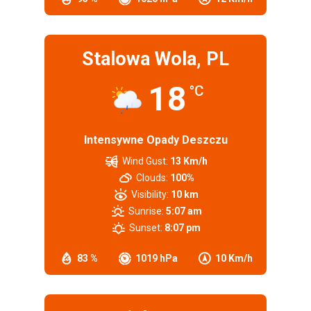
Stalowa Wola, PL
18
°C
Intensywne Opady Deszczu
Wind Gust:
13 Km/h
Clouds:
100%
Visibility:
10 km
Sunrise:
5:07 am
Sunset:
8:07 pm
83 %
1019 hPa
10 Km/h