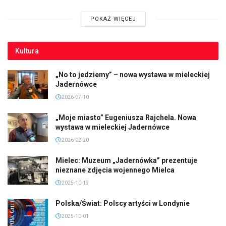
POKAŻ WIĘCEJ
Kultura
„No to jedziemy” – nowa wystawa w mieleckiej
Jadernówce
2026-07-10
„Moje miasto” Eugeniusza Rajchela. Nowa
wystawa w mieleckiej Jadernówce
2026-02-20
Mielec: Muzeum „Jadernówka” prezentuje
nieznane zdjęcia wojennego Mielca
2025-10-19
Polska/Świat: Polscy artyści w Londynie
2025-10-01