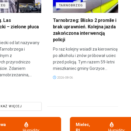
ZEG
TARNOBRZEG
. Las
Tarnobrzeg: Blisko 2 promile i
ki – zielone płuca
brak uprawnień. Kolejna jazda
zakończona interwencją
policji
iecki od lat nazywany
 Tarnobrzega i
Po raz kolejny wsiadł za kierownicę
dnym z
po alkoholu i znów próbował uciec
ych przyrodniczo
przed policją. Tym razem 59-letni
ście. Zdaniem
mieszkaniec gminy Gorzyce...
arnobrzeżanina,...
2026-08-06
KAŻ WIĘCEJ
owa
Mielec,
,
Humidity:
PL
Humidity: