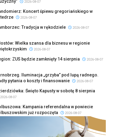
uzyczny”
2026-08-07
andomierz: Koncert śpiewu gregoriańskiego w
atedrze
2026-08-07
amborzec: Tradycja w rękodziele
2026-08-07
ostów: Wielka szansa dla biznesu w regionie
więtokrzyskim
2026-08-07
gion: ZUS będzie zamknięty 14 sierpnia
2026-08-07
rnobrzeg. Iluminacja „grzyba” pod lupą radnego.
dły pytania o koszty i finansowanie
2026-08-07
ierdziówka: Święto Kapusty w sobotę 8 sierpnia
2026-08-07
olbuszowa: Kampania referendalna w powiecie
olbuszowskim już rozpoczęta
2026-08-07