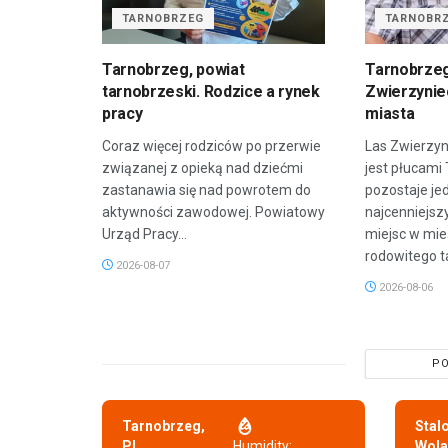
TARNOBRZEG
TARNOBR
Tarnobrzeg, powiat
Tarnobrzeg
tarnobrzeski. Rodzice a rynek
Zwierzyniec
pracy
miasta
Coraz więcej rodziców po przerwie
Las Zwierzyn
związanej z opieką nad dziećmi
jest płucami
zastanawia się nad powrotem do
pozostaje je
aktywności zawodowej. Powiatowy
najcenniejsz
Urząd Pracy...
miejsc w mie
rodowitego t
2026-08-07
2026-08-06
PO
Tarnobrzeg,
Stal
PL
Humidity:
Wola