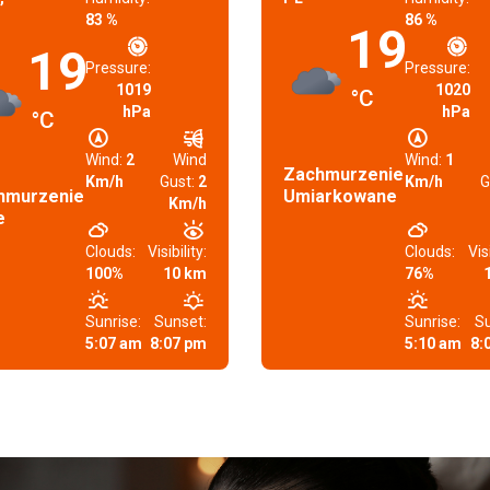
83 %
86 %
19
19
Pressure:
Pressure:
1019
1020
°C
hPa
hPa
°C
Wind:
2
Wind
Wind:
1
Zachmurzenie
Km/h
Gust:
2
Km/h
G
hmurzenie
Umiarkowane
Km/h
e
Clouds:
Visibility:
Clouds:
Visi
100%
10 km
76%
Sunrise:
Sunset:
Sunrise:
Su
5:07 am
8:07 pm
5:10 am
8: