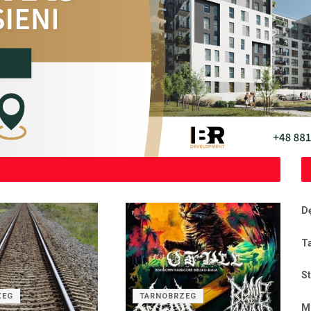
D
T
S
ZEG
TARNOBRZEG
M