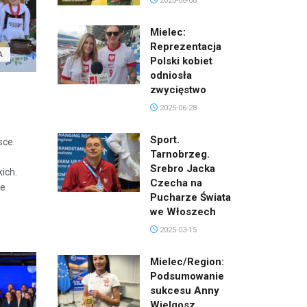
2025-08-08
Mielec:
Reprezentacja
A
Polski kobiet
odniosła
zwycięstwo
2025-06-28
Sport.
sce
Tarnobrzeg.
Srebro Jacka
ich.
Czecha na
ie
Pucharze Świata
we Włoszech
2025-03-15
Mielec/Region:
Podsumowanie
sukcesu Anny
Wielgosz