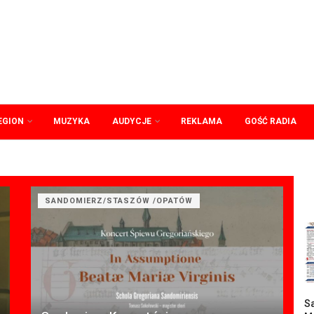
EGION
MUZYKA
AUDYCJE
REKLAMA
GOŚĆ RADIA
SANDOMIERZ/STASZÓW /OPATÓW
Sa