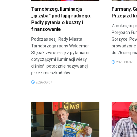
Tarnobrzeg. Iluminacja
Furmany, G
„grzyba” pod lupą radnego.
Przejazd k
Padły pytania o koszty i
Zamknięto pr
finansowanie
Porębach Fu
Podczas sesji Rady Miasta
Gorzyce. Po
Tarnobrzega radny Waldemar
prowadzone 
Stępak zwrócił się z pytaniami
do 26 sierpnia
dotyczącymi iluminacji wieży
2026-08-07
ciśnień, potocznie nazywanej
przez mieszkańców...
2026-08-07