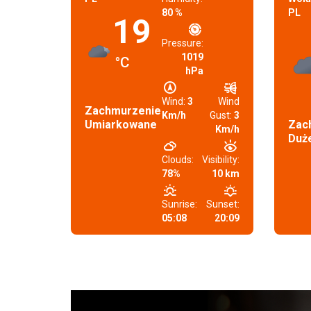
80 %
PL
19
Pressure:
1019
°C
hPa
Wind:
3
Wind
Zachmurzenie
Km/h
Gust:
3
Umiarkowane
Zac
Km/h
Duż
Clouds:
Visibility:
78%
10 km
Sunrise:
Sunset:
05:08
20:09