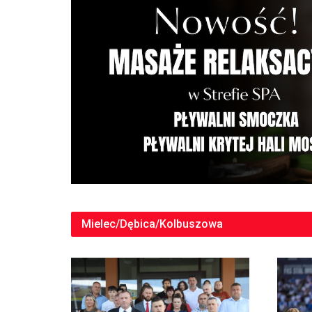
Mielec/Dębica/Kolbuszowa