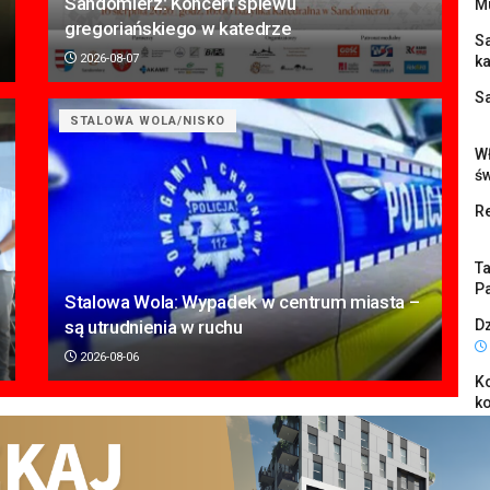
Sandomierz: Koncert śpiewu
M
gregoriańskiego w katedrze
S
2026-08-07
k
S
STALOWA WOLA/NISKO
Wł
ś
Re
Ta
Pa
Stalowa Wola: Wypadek w centrum miasta –
są utrudnienia w ruchu
Dz
2026-08-06
K
k