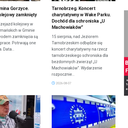
mina Gorzyce.
Tarnobrzeg. Koncert
olejowy zamknięty
charytatywny w Wake Parku.
Dochód dla schroniska „U
zejazd kolejowy w
Machowiaków”
rmańskich w Gminie
wodem zamknięcia są
15 sierpnia, nad Jeziorem
prace. Potrwają one
Tarnobrzeskim odbędzie się
. Data...
koncert charytatywny na rzecz
tarnobrzeskiego schroniska dla
bezdomnych zwierząt „U
Machowiaków”. Wydarzenie
rozpocznie...
2026-08-07