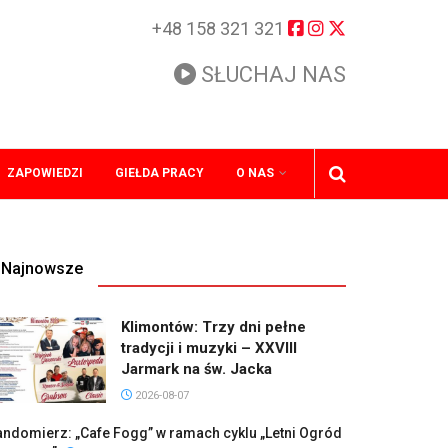
+48 158 321 321
SŁUCHAJ NAS
ZAPOWIEDZI
GIEŁDA PRACY
O NAS
Najnowsze
Klimontów: Trzy dni pełne
tradycji i muzyki – XXVIII
Jarmark na św. Jacka
2026-08-07
ndomierz: „Cafe Fogg” w ramach cyklu „Letni Ogród