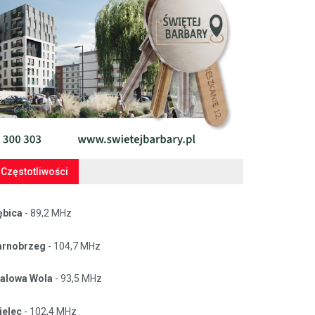
Częstotliwości
ębica
- 89,2 MHz
arnobrzeg
- 104,7 MHz
talowa Wola
- 93,5 MHz
ielec
- 102,4 MHz