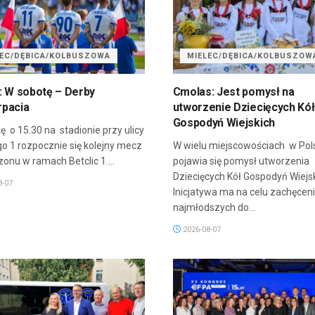
LEC/DĘBICA/KOLBUSZOWA
MIELEC/DĘBICA/KOLBUSZOW
: W sobotę – Derby
Cmolas: Jest pomysł na
pacia
utworzenie Dziecięcych Kół
Gospodyń Wiejskich
ę o 15.30 na stadionie przy ulicy
go 1 rozpocznie się kolejny mecz
W wielu miejscowościach w Pol
onu w ramach Betclic 1....
pojawia się pomysł utworzenia
Dziecięcych Kół Gospodyń Wiejsk
8-07
Inicjatywa ma na celu zachęcen
najmłodszych do...
2026-08-07