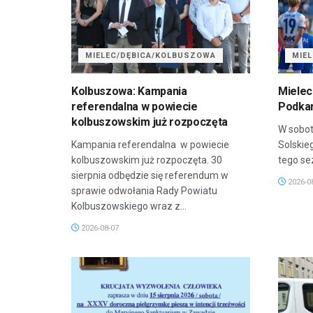
MIELEC/DĘBICA/KOLBUSZOWA
MIE
Kolbuszowa: Kampania
Mielec
referendalna w powiecie
Podkar
kolbuszowskim już rozpoczęta
W sobot
Kampania referendalna w powiecie
Solskie
kolbuszowskim już rozpoczęta. 30
tego sez
sierpnia odbędzie się referendum w
2026-0
sprawie odwołania Rady Powiatu
Kolbuszowskiego wraz z...
2026-08-07