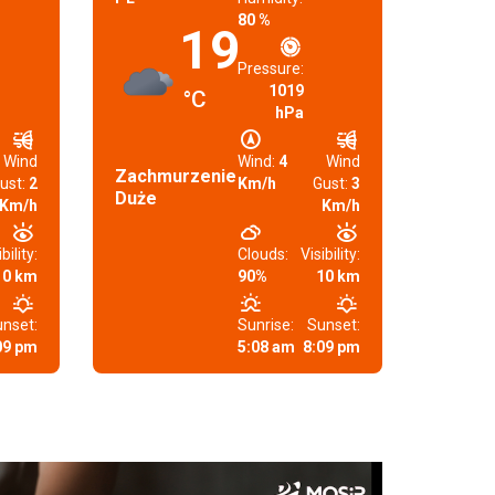
80 %
19
Pressure:
1019
°C
hPa
Wind
Wind:
4
Wind
Zachmurzenie
ust:
2
Km/h
Gust:
3
Duże
Km/h
Km/h
bility:
Clouds:
Visibility:
10 km
90%
10 km
nset:
Sunrise:
Sunset:
09 pm
5:08 am
8:09 pm