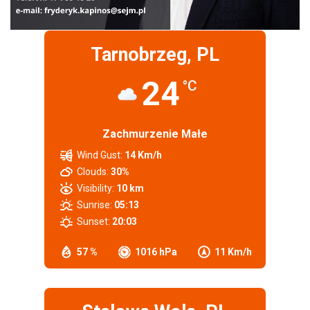
Tarnobrzeg, PL
24
°C
Zachmurzenie Małe
Wind Gust:
14 Km/h
Clouds:
30%
Visibility:
10 km
Sunrise:
05:13
Sunset:
20:03
57 %
1016 hPa
11 Km/h