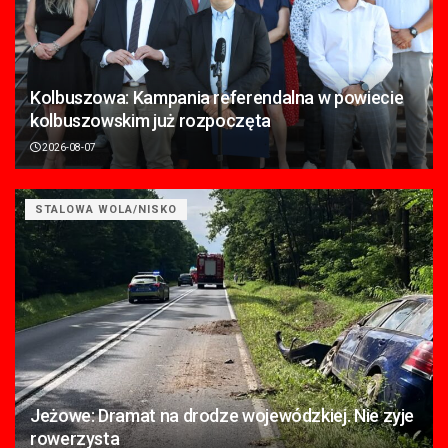
Kolbuszowa: Kampania referendalna w powiecie
kolbuszowskim już rozpoczęta
2026-08-07
STALOWA WOLA/NISKO
Jeżowe: Dramat na drodze wojewódzkiej. Nie zyje
rowerzysta