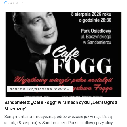
2026-08-07
SANDOMIERZ/STASZÓW /OPATÓW
Sandomierz: „Cafe Fogg” w ramach cyklu „Letni Ogród
Muzyczny”
Sentymentalna i muzyczna podróż w czasie już w najbliższą
sobotę (8 sierpnia) w Sandomierzu. Park osiedlowy przy ulicy