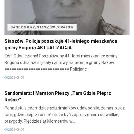
SANDOMIERZ/STASZÓW /OPATÓW
Staszów: Policja poszukuje 41-letniego mieszkańca
gminy Bogoria AKTUALIZACJA
Edit: Odnaleziony! Poszukiwany 41- letni mieszkaniec gminy
Bogoria odnalazł się cały i zdrowy na terenie gminy Raków.
=========================== Policjanci...
2026-08-09
SANDOMIERZ/STASZÓW /OPATÓW
Sandomierz: I Maraton Pieszy „Tam Gdzie Pieprz
Rośnie”.
Ponad stu siedemdziesięciu śmiałków udowodniło, że hasło „idź
tam, gdzie pieprz rośnie” może być zaproszeniem do wielkiej
przygody. Pięćdziesiąt kilometrów w...
2026-08-09