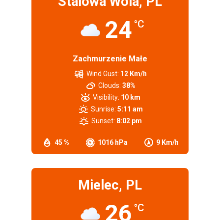
Stalowa Wola, PL
24
°C
Zachmurzenie Małe
Wind Gust:
12 Km/h
Clouds:
38%
Visibility:
10 km
Sunrise:
5:11 am
Sunset:
8:02 pm
45 %
1016 hPa
9 Km/h
Mielec, PL
26
°C