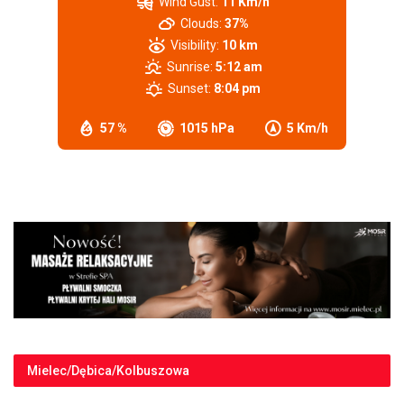
Wind Gust:
11 Km/h
Clouds:
37%
Visibility:
10 km
Sunrise:
5:12 am
Sunset:
8:04 pm
57 %
1015 hPa
5 Km/h
Mielec/Dębica/Kolbuszowa