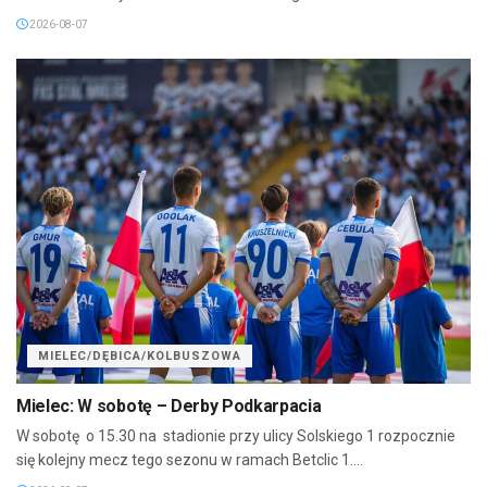
2026-08-07
MIELEC/DĘBICA/KOLBUSZOWA
Mielec: W sobotę – Derby Podkarpacia
W sobotę o 15.30 na stadionie przy ulicy Solskiego 1 rozpocznie
się kolejny mecz tego sezonu w ramach Betclic 1....