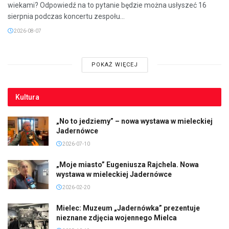
wiekami? Odpowiedź na to pytanie będzie można usłyszeć 16
sierpnia podczas koncertu zespołu...
2026-08-07
POKAŻ WIĘCEJ
Kultura
„No to jedziemy” – nowa wystawa w mieleckiej
Jadernówce
2026-07-10
„Moje miasto” Eugeniusza Rajchela. Nowa
wystawa w mieleckiej Jadernówce
2026-02-20
Mielec: Muzeum „Jadernówka” prezentuje
nieznane zdjęcia wojennego Mielca