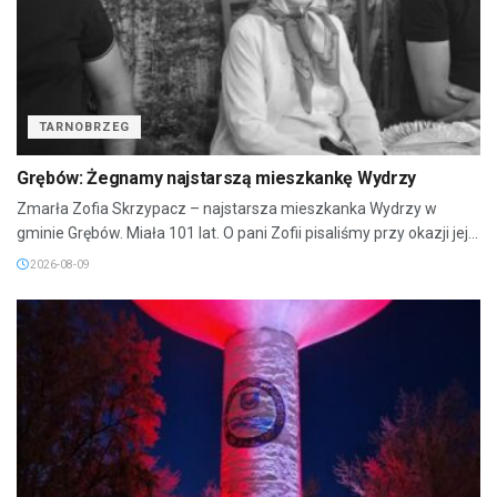
TARNOBRZEG
Grębów: Żegnamy najstarszą mieszkankę Wydrzy
Zmarła Zofia Skrzypacz – najstarsza mieszkanka Wydrzy w
gminie Grębów. Miała 101 lat. O pani Zofii pisaliśmy przy okazji jej...
2026-08-09