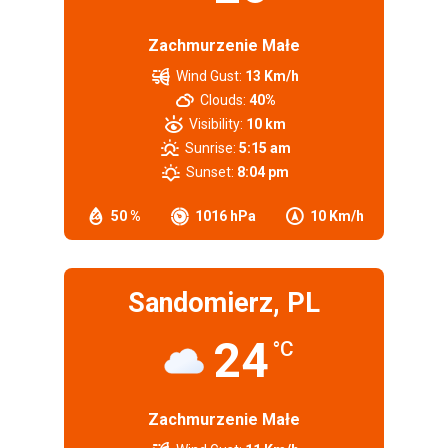
Zachmurzenie Małe
Wind Gust:
13 Km/h
Clouds:
40%
Visibility:
10 km
Sunrise:
5:15 am
Sunset:
8:04 pm
50 %
1016 hPa
10 Km/h
Sandomierz, PL
24
°C
Zachmurzenie Małe