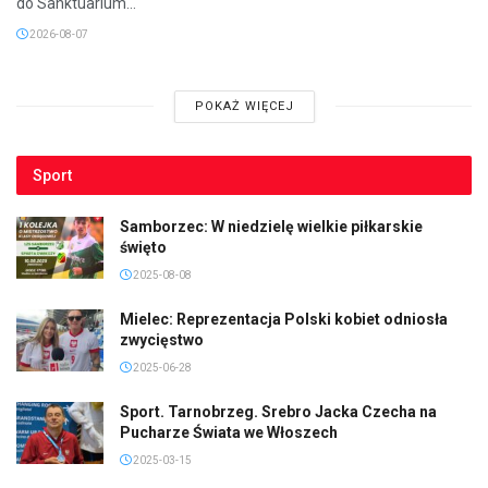
do Sanktuarium...
2026-08-07
POKAŻ WIĘCEJ
Sport
Samborzec: W niedzielę wielkie piłkarskie
święto
2025-08-08
Mielec: Reprezentacja Polski kobiet odniosła
zwycięstwo
2025-06-28
Sport. Tarnobrzeg. Srebro Jacka Czecha na
Pucharze Świata we Włoszech
2025-03-15