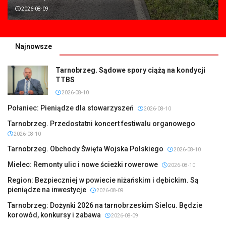
2026-08-09
Najnowsze
Tarnobrzeg. Sądowe spory ciążą na kondycji
TTBS
2026-08-10
Połaniec: Pieniądze dla stowarzyszeń
2026-08-10
Tarnobrzeg. Przedostatni koncert festiwalu organowego
2026-08-10
Tarnobrzeg. Obchody Święta Wojska Polskiego
2026-08-10
Mielec: Remonty ulic i nowe ścieżki rowerowe
2026-08-10
Region: Bezpieczniej w powiecie niżańskim i dębickim. Są
pieniądze na inwestycje
2026-08-09
Tarnobrzeg: Dożynki 2026 na tarnobrzeskim Sielcu. Będzie
korowód, konkursy i zabawa
2026-08-09