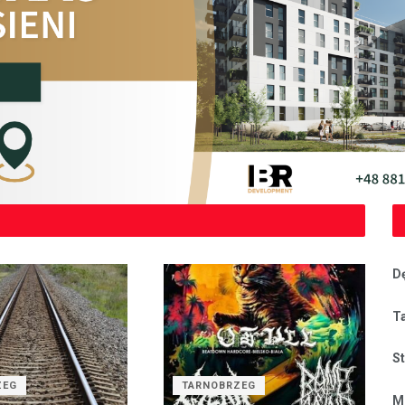
D
T
S
ZEG
TARNOBRZEG
M