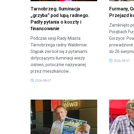
Tarnobrzeg. Iluminacja
Furmany, G
„grzyba” pod lupą radnego.
Przejazd k
Padły pytania o koszty i
Zamknięto pr
finansowanie
Porębach Fu
Podczas sesji Rady Miasta
Gorzyce. Po
Tarnobrzega radny Waldemar
prowadzone 
Stępak zwrócił się z pytaniami
do 26 sierpnia
dotyczącymi iluminacji wieży
2026-08-07
ciśnień, potocznie nazywanej
przez mieszkańców...
2026-08-07