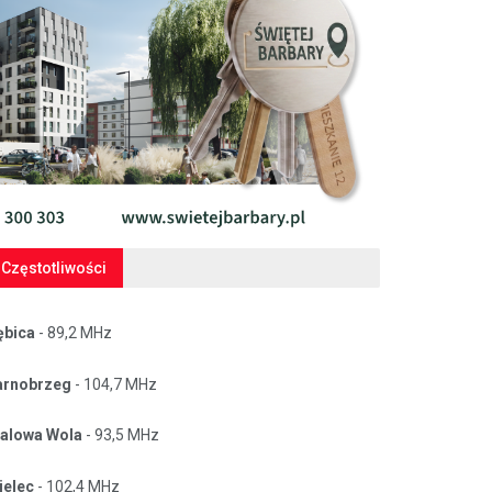
Częstotliwości
ębica
- 89,2 MHz
arnobrzeg
- 104,7 MHz
talowa Wola
- 93,5 MHz
ielec
- 102,4 MHz