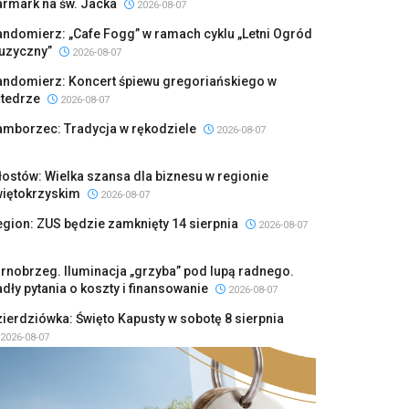
armark na św. Jacka
2026-08-07
ndomierz: „Cafe Fogg” w ramach cyklu „Letni Ogród
uzyczny”
2026-08-07
andomierz: Koncert śpiewu gregoriańskiego w
atedrze
2026-08-07
amborzec: Tradycja w rękodziele
2026-08-07
ostów: Wielka szansa dla biznesu w regionie
więtokrzyskim
2026-08-07
gion: ZUS będzie zamknięty 14 sierpnia
2026-08-07
rnobrzeg. Iluminacja „grzyba” pod lupą radnego.
dły pytania o koszty i finansowanie
2026-08-07
ierdziówka: Święto Kapusty w sobotę 8 sierpnia
2026-08-07