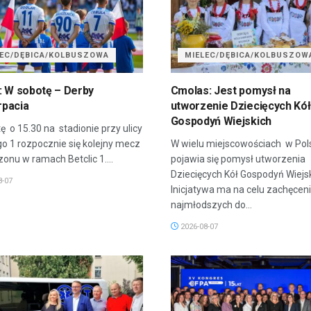
LEC/DĘBICA/KOLBUSZOWA
MIELEC/DĘBICA/KOLBUSZOW
: W sobotę – Derby
Cmolas: Jest pomysł na
pacia
utworzenie Dziecięcych Kół
Gospodyń Wiejskich
ę o 15.30 na stadionie przy ulicy
go 1 rozpocznie się kolejny mecz
W wielu miejscowościach w Pol
onu w ramach Betclic 1....
pojawia się pomysł utworzenia
Dziecięcych Kół Gospodyń Wiejsk
8-07
Inicjatywa ma na celu zachęcen
najmłodszych do...
2026-08-07