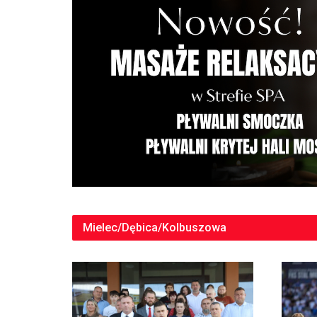
Mielec/Dębica/Kolbuszowa