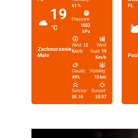
61 %
PL
19
Pressure:
1023
°C
hPa
Wind:
12
Wind
Zachmurzenie
Km/h
Gust:
19
Małe
Poc
Km/h
Clouds:
Visibility:
49%
10 km
Sunrise:
Sunset:
05:10
20:07