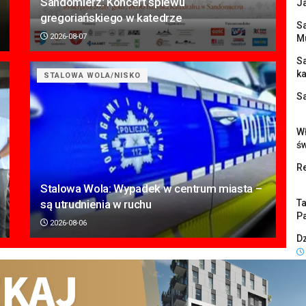
Sandomierz: Koncert śpiewu
J
gregoriańskiego w katedrze
Sa
2026-08-07
M
S
k
STALOWA WOLA/NISKO
S
Wł
ś
Re
Stalowa Wola: Wypadek w centrum miasta –
są utrudnienia w ruchu
Ta
Pa
2026-08-06
Dz