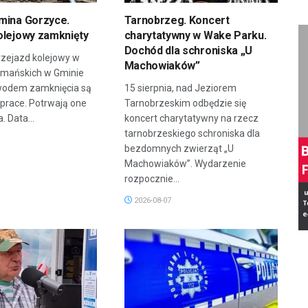
mina Gorzyce.
Tarnobrzeg. Koncert
olejowy zamknięty
charytatywny w Wake Parku.
Dochód dla schroniska „U
zejazd kolejowy w
Machowiaków”
rmańskich w Gminie
wodem zamknięcia są
15 sierpnia, nad Jeziorem
prace. Potrwają one
Tarnobrzeskim odbędzie się
. Data...
koncert charytatywny na rzecz
tarnobrzeskiego schroniska dla
bezdomnych zwierząt „U
Machowiaków”. Wydarzenie
rozpocznie...
2026-08-07