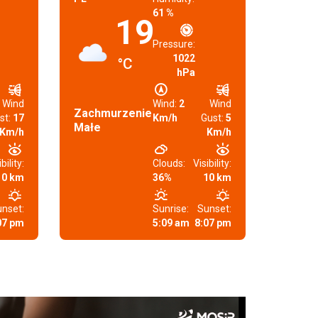
61 %
19
Pressure:
1022
°C
hPa
Wind
Wind:
2
Wind
Zachmurzenie
st:
17
Km/h
Gust:
5
Małe
Km/h
Km/h
bility:
Clouds:
Visibility:
10 km
36%
10 km
nset:
Sunrise:
Sunset:
07 pm
5:09 am
8:07 pm