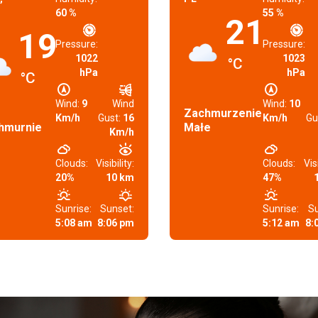
60 %
55 %
21
19
Pressure:
Pressure:
1022
1023
°C
hPa
hPa
°C
Wind:
9
Wind
Wind:
10
Zachmurzenie
Km/h
Gust:
16
Km/h
Gu
hmurnie
Małe
Km/h
Clouds:
Visibility:
Clouds:
Visi
20%
10 km
47%
Sunrise:
Sunset:
Sunrise:
Su
5:08 am
8:06 pm
5:12 am
8: