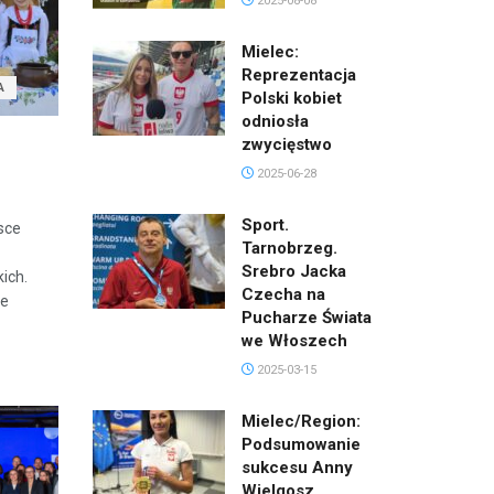
2025-08-08
Mielec:
Reprezentacja
A
Polski kobiet
odniosła
zwycięstwo
2025-06-28
Sport.
sce
Tarnobrzeg.
Srebro Jacka
ich.
Czecha na
ie
Pucharze Świata
we Włoszech
2025-03-15
Mielec/Region:
Podsumowanie
sukcesu Anny
Wielgosz