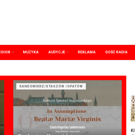
EGION
MUZYKA
AUDYCJE
REKLAMA
GOŚĆ RADIA
SANDOMIERZ/STASZÓW /OPATÓW
Kl