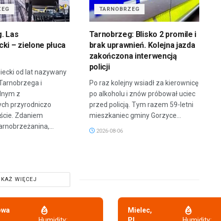
ZEG
TARNOBRZEG
. Las
Tarnobrzeg: Blisko 2 promile i
ki – zielone płuca
brak uprawnień. Kolejna jazda
zakończona interwencją
policji
iecki od lat nazywany
 Tarnobrzega i
Po raz kolejny wsiadł za kierownicę
dnym z
po alkoholu i znów próbował uciec
ych przyrodniczo
przed policją. Tym razem 59-letni
ście. Zdaniem
mieszkaniec gminy Gorzyce...
arnobrzeżanina,...
2026-08-06
KAŻ WIĘCEJ
owa
Mielec,
,
Humidity:
PL
Humidity: