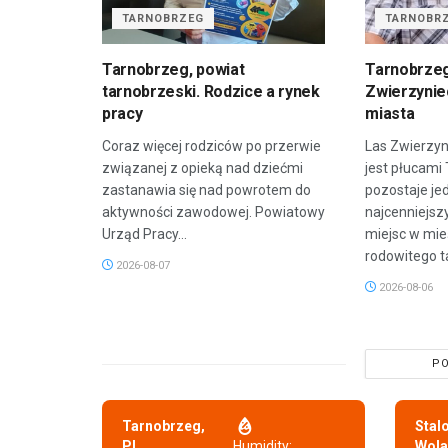
TARNOBRZEG
TARNOBR
Tarnobrzeg, powiat
Tarnobrzeg
tarnobrzeski. Rodzice a rynek
Zwierzyniec
pracy
miasta
Coraz więcej rodziców po przerwie
Las Zwierzyn
związanej z opieką nad dziećmi
jest płucami
zastanawia się nad powrotem do
pozostaje je
aktywności zawodowej. Powiatowy
najcenniejsz
Urząd Pracy...
miejsc w mie
rodowitego t
2026-08-07
2026-08-06
PO
Tarnobrzeg,
Stal
PL
Humidity:
Wola