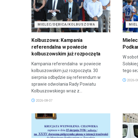
MIELEC/DĘBICA/KOLBUSZOWA
MIE
Kolbuszowa: Kampania
Mielec
referendalna w powiecie
Podkar
kolbuszowskim już rozpoczęta
W sobot
Kampania referendalna w powiecie
Solskie
kolbuszowskim już rozpoczęta. 30
tego sez
sierpnia odbędzie się referendum w
2026-0
sprawie odwołania Rady Powiatu
Kolbuszowskiego wraz z...
2026-08-07