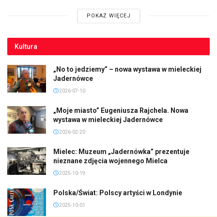
POKAŻ WIĘCEJ
Kultura
„No to jedziemy” – nowa wystawa w mieleckiej
Jadernówce
2026-07-10
„Moje miasto” Eugeniusza Rajchela. Nowa
wystawa w mieleckiej Jadernówce
2026-02-20
Mielec: Muzeum „Jadernówka” prezentuje
nieznane zdjęcia wojennego Mielca
2025-10-19
Polska/Świat: Polscy artyści w Londynie
2025-10-01