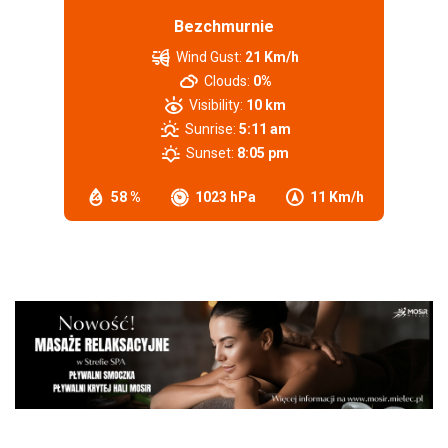
Bezchmurnie
Wind Gust:
21 Km/h
Clouds:
0%
Visibility:
10 km
Sunrise:
5:11 am
Sunset:
8:05 pm
58 %
1023 hPa
11 Km/h