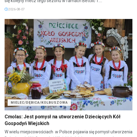
się kolejny mecz tego sezonu w ramach Betclic 1....
2026-08-07
MIELEC/DĘBICA/KOLBUSZOWA
Cmolas: Jest pomysł na utworzenie Dziecięcych Kół
Gospodyń Wiejskich
W wielu miejscowościach w Polsce pojawia się pomysł utworzenia