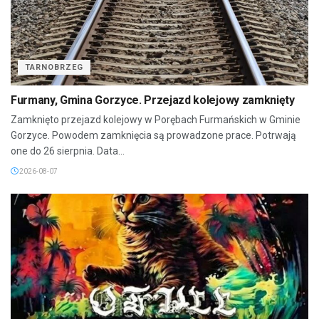
TARNOBRZEG
Furmany, Gmina Gorzyce. Przejazd kolejowy zamknięty
Zamknięto przejazd kolejowy w Porębach Furmańskich w Gminie
Gorzyce. Powodem zamknięcia są prowadzone prace. Potrwają
one do 26 sierpnia. Data...
2026-08-07