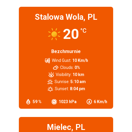
Stalowa Wola, PL
20
°C
Bezchmurnie
Wind Gust:
10 Km/h
Clouds:
0%
Visibility:
10 km
Sunrise:
5:10 am
Sunset:
8:04 pm
59 %
1023 hPa
6 Km/h
Mielec, PL