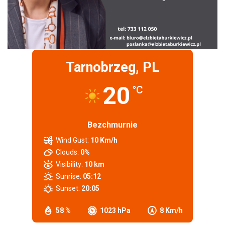
Tarnobrzeg, PL
20
°C
Bezchmurnie
Wind Gust:
10 Km/h
Clouds:
0%
Visibility:
10 km
Sunrise:
05:12
Sunset:
20:05
58 %
1023 hPa
8 Km/h