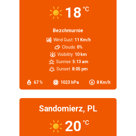
18
°C
Bezchmurnie
Wind Gust:
11 Km/h
Clouds:
0%
Visibility:
10 km
Sunrise:
5:13 am
Sunset:
8:05 pm
67 %
1023 hPa
8 Km/h
Sandomierz, PL
20
°C