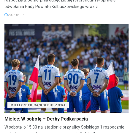
odwołania Rady Powiatu Kolbuszowskiego wraz z...
2026-08-07
MIELEC/DĘBICA/KOLBUSZOWA
Mielec: W sobotę – Derby Podkarpacia
W sobotę o 15.30 na stadionie przy ulicy Solskiego 1 rozpocznie