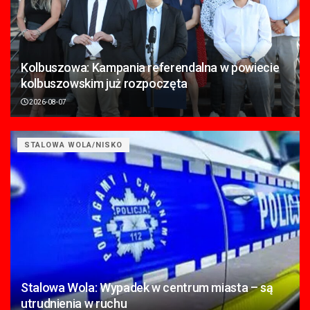
Kolbuszowa: Kampania referendalna w powiecie
kolbuszowskim już rozpoczęta
2026-08-07
STALOWA WOLA/NISKO
Stalowa Wola: Wypadek w centrum miasta – są
utrudnienia w ruchu