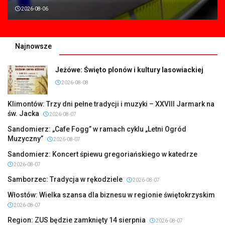
2026-08-06
Najnowsze
Jeżówe: Święto plonów i kultury lasowiackiej
2026-08-08
Klimontów: Trzy dni pełne tradycji i muzyki – XXVIII Jarmark na
św. Jacka
2026-08-07
Sandomierz: „Cafe Fogg” w ramach cyklu „Letni Ogród
Muzyczny”
2026-08-07
Sandomierz: Koncert śpiewu gregoriańskiego w katedrze
2026-08-07
Samborzec: Tradycja w rękodziele
2026-08-07
Włostów: Wielka szansa dla biznesu w regionie świętokrzyskim
2026-08-07
Region: ZUS będzie zamknięty 14 sierpnia
2026-08-07