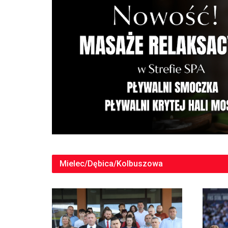
Mielec/Dębica/Kolbuszowa