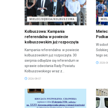
MIELEC/DĘBICA/KOLBUSZOWA
MIE
Kolbuszowa: Kampania
Mielec
referendalna w powiecie
Podkar
kolbuszowskim już rozpoczęta
W sobot
Kampania referendalna w powiecie
Solskie
kolbuszowskim już rozpoczęta. 30
tego sez
sierpnia odbędzie się referendum w
2026-0
sprawie odwołania Rady Powiatu
Kolbuszowskiego wraz z...
2026-08-07