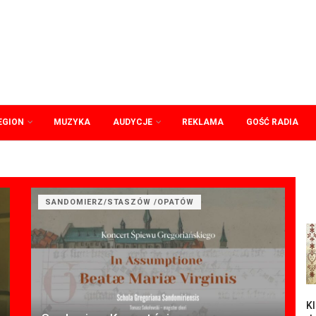
EGION
MUZYKA
AUDYCJE
REKLAMA
GOŚĆ RADIA
SANDOMIERZ/STASZÓW /OPATÓW
Kl