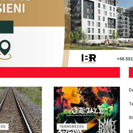
D
T
S
ZEG
TARNOBRZEG
M