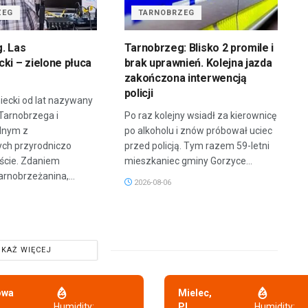
ZEG
TARNOBRZEG
. Las
Tarnobrzeg: Blisko 2 promile i
ki – zielone płuca
brak uprawnień. Kolejna jazda
zakończona interwencją
policji
iecki od lat nazywany
 Tarnobrzega i
Po raz kolejny wsiadł za kierownicę
dnym z
po alkoholu i znów próbował uciec
ych przyrodniczo
przed policją. Tym razem 59-letni
ście. Zdaniem
mieszkaniec gminy Gorzyce...
arnobrzeżanina,...
2026-08-06
KAŻ WIĘCEJ
owa
Mielec,
,
Humidity:
PL
Humidity: