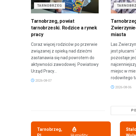
TARNOBRZEG
TARNOBR
Tarnobrzeg, powiat
Tarnobrzeg
tarnobrzeski. Rodzice a rynek
Zwierzyniec
pracy
miasta
Coraz więcej rodziców po przerwie
Las Zwierzyn
związanej z opieką nad dziećmi
jest płucami
zastanawia się nad powrotem do
pozostaje je
aktywności zawodowej. Powiatowy
najcenniejsz
Urząd Pracy...
miejsc w mie
rodowitego t
2026-08-07
2026-08-06
PO
Tarnobrzeg,
Stal
PL
Humidity:
Wola