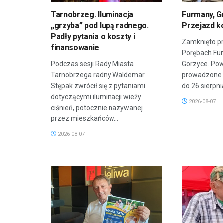
Tarnobrzeg. Iluminacja
Furmany, G
„grzyba” pod lupą radnego.
Przejazd k
Padły pytania o koszty i
Zamknięto pr
finansowanie
Porębach Fu
Podczas sesji Rady Miasta
Gorzyce. Po
Tarnobrzega radny Waldemar
prowadzone 
Stępak zwrócił się z pytaniami
do 26 sierpnia
dotyczącymi iluminacji wieży
2026-08-07
ciśnień, potocznie nazywanej
przez mieszkańców...
2026-08-07