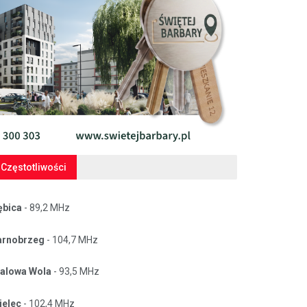
Częstotliwości
ębica
- 89,2 MHz
arnobrzeg
- 104,7 MHz
talowa Wola
- 93,5 MHz
ielec
- 102,4 MHz