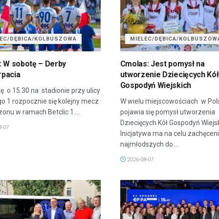
LEC/DĘBICA/KOLBUSZOWA
MIELEC/DĘBICA/KOLBUSZOW
: W sobotę – Derby
Cmolas: Jest pomysł na
pacia
utworzenie Dziecięcych Kół
Gospodyń Wiejskich
ę o 15.30 na stadionie przy ulicy
go 1 rozpocznie się kolejny mecz
W wielu miejscowościach w Pol
onu w ramach Betclic 1....
pojawia się pomysł utworzenia
Dziecięcych Kół Gospodyń Wiejsk
8-07
Inicjatywa ma na celu zachęcen
najmłodszych do...
2026-08-07