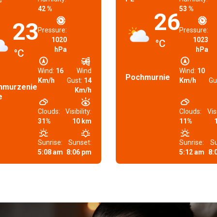
42 %
53 %
26
23
Pressure:
Pressure:
1020
1023
°C
hPa
hPa
°C
Wind:
16
Wind
Wind:
10
Pochmurnie
Km/h
Gust:
14
Km/h
Gu
hmurzenie
Km/h
e
Clouds:
Visibility:
Clouds:
Visi
31%
10 km
11%
Sunrise:
Sunset:
Sunrise:
Su
5:08 am
8:06 pm
5:12 am
8: