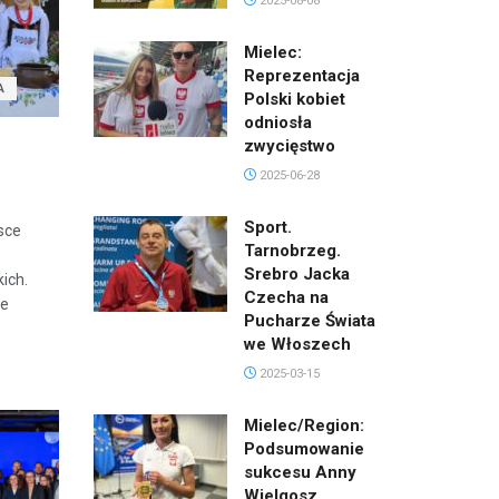
2025-08-08
Mielec:
Reprezentacja
A
Polski kobiet
odniosła
zwycięstwo
2025-06-28
Sport.
sce
Tarnobrzeg.
Srebro Jacka
ich.
Czecha na
ie
Pucharze Świata
we Włoszech
2025-03-15
Mielec/Region:
Podsumowanie
sukcesu Anny
Wielgosz