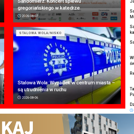
Sandomierz: Koncert śpiewu
J
gregoriańskiego w katedrze
Sa
2026-08-07
M
S
k
STALOWA WOLA/NISKO
S
Wł
ś
Re
Stalowa Wola: Wypadek w centrum miasta –
są utrudnienia w ruchu
Ta
Pa
2026-08-06
Dz