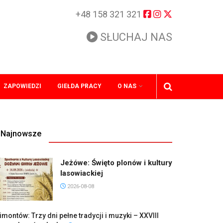
+48 158 321 321
SŁUCHAJ NAS
ZAPOWIEDZI
GIEŁDA PRACY
O NAS
Najnowsze
Jeżówe: Święto plonów i kultury
lasowiackiej
2026-08-08
imontów: Trzy dni pełne tradycji i muzyki – XXVIII