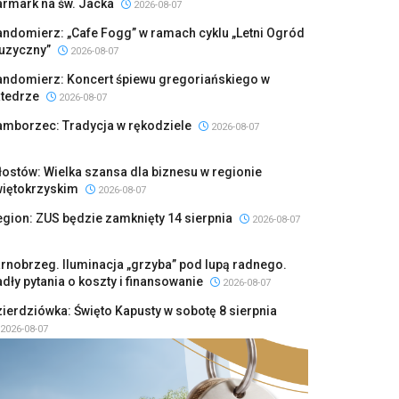
armark na św. Jacka
2026-08-07
ndomierz: „Cafe Fogg” w ramach cyklu „Letni Ogród
uzyczny”
2026-08-07
andomierz: Koncert śpiewu gregoriańskiego w
atedrze
2026-08-07
amborzec: Tradycja w rękodziele
2026-08-07
ostów: Wielka szansa dla biznesu w regionie
więtokrzyskim
2026-08-07
gion: ZUS będzie zamknięty 14 sierpnia
2026-08-07
rnobrzeg. Iluminacja „grzyba” pod lupą radnego.
dły pytania o koszty i finansowanie
2026-08-07
ierdziówka: Święto Kapusty w sobotę 8 sierpnia
2026-08-07