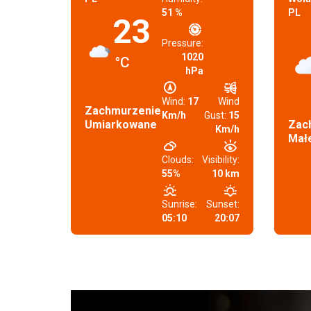
51 %
PL
23
Pressure:
1020
°C
hPa
Wind:
17
Wind
Zachmurzenie
Km/h
Gust:
15
Umiarkowane
Zac
Km/h
Mał
Clouds:
Visibility:
55%
10 km
Sunrise:
Sunset:
05:10
20:07