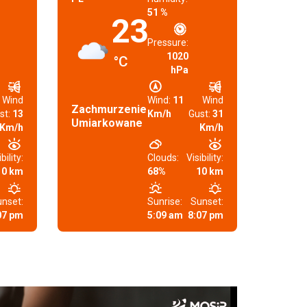
51 %
23
Pressure:
1020
°C
hPa
Wind
Wind:
11
Wind
Zachmurzenie
st:
13
Km/h
Gust:
31
Umiarkowane
Km/h
Km/h
bility:
Clouds:
Visibility:
10 km
68%
10 km
nset:
Sunrise:
Sunset:
07 pm
5:09 am
8:07 pm