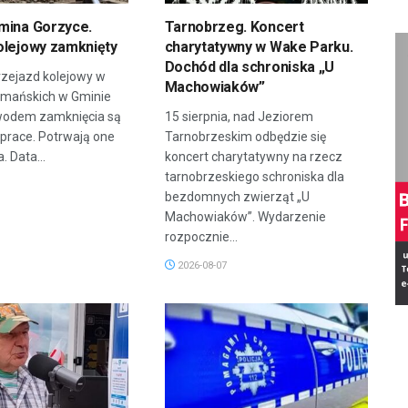
mina Gorzyce.
Tarnobrzeg. Koncert
olejowy zamknięty
charytatywny w Wake Parku.
Dochód dla schroniska „U
zejazd kolejowy w
Machowiaków”
rmańskich w Gminie
wodem zamknięcia są
15 sierpnia, nad Jeziorem
prace. Potrwają one
Tarnobrzeskim odbędzie się
. Data...
koncert charytatywny na rzecz
tarnobrzeskiego schroniska dla
bezdomnych zwierząt „U
Machowiaków”. Wydarzenie
rozpocznie...
2026-08-07