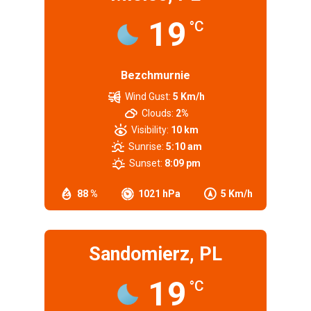
19
°C
Bezchmurnie
Wind Gust:
5 Km/h
Clouds:
2%
Visibility:
10 km
Sunrise:
5:10 am
Sunset:
8:09 pm
88 %
1021 hPa
5 Km/h
Sandomierz, PL
19
°C