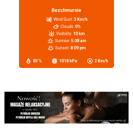
Bezchmurnie
Wind Gust:
3 Km/h
Clouds:
0%
Visibility:
10 km
Sunrise:
5:08 am
Sunset:
8:09 pm
83 %
1018 hPa
2 Km/h