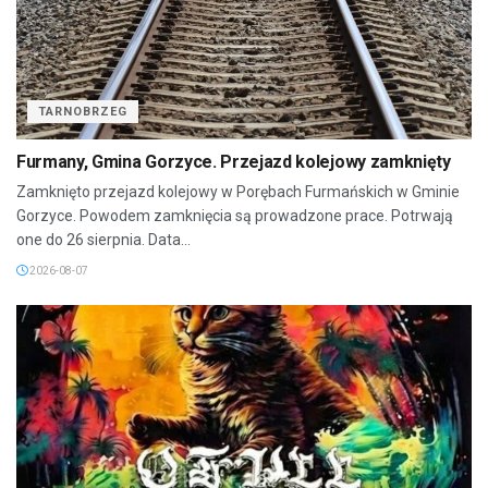
TARNOBRZEG
Furmany, Gmina Gorzyce. Przejazd kolejowy zamknięty
Zamknięto przejazd kolejowy w Porębach Furmańskich w Gminie
Gorzyce. Powodem zamknięcia są prowadzone prace. Potrwają
one do 26 sierpnia. Data...
2026-08-07