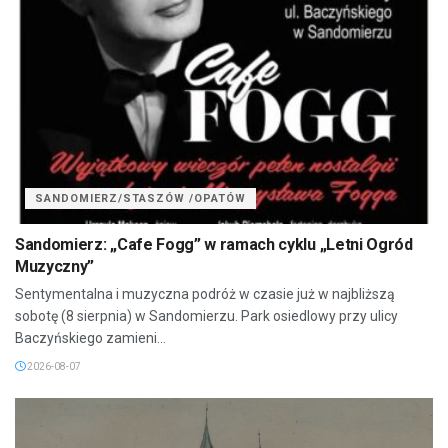
SANDOMIERZ/STASZÓW /OPATÓW
Sandomierz: „Cafe Fogg” w ramach cyklu „Letni Ogród
Muzyczny”
Sentymentalna i muzyczna podróż w czasie już w najbliższą
sobotę (8 sierpnia) w Sandomierzu. Park osiedlowy przy ulicy
Baczyńskiego zamieni...
2026-08-07