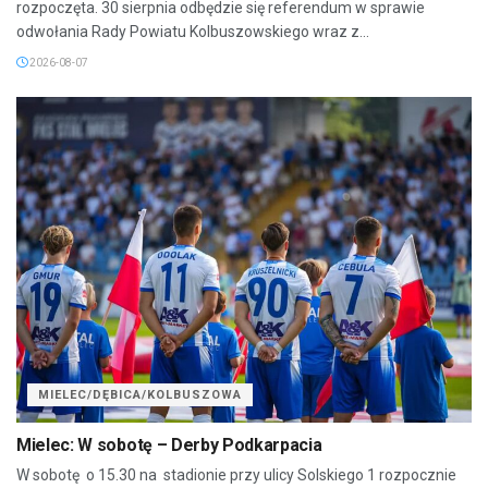
rozpoczęta. 30 sierpnia odbędzie się referendum w sprawie
odwołania Rady Powiatu Kolbuszowskiego wraz z...
2026-08-07
MIELEC/DĘBICA/KOLBUSZOWA
Mielec: W sobotę – Derby Podkarpacia
W sobotę o 15.30 na stadionie przy ulicy Solskiego 1 rozpocznie