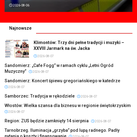
2026-08-06
Najnowsze
Klimontów: Trzy dni pełne tradycji i muzyki –
XXVIII Jarmark na św. Jacka
2026-08-07
Sandomierz: „Cafe Fogg” w ramach cyklu „Letni Ogród
Muzyczny”
2026-08-07
Sandomierz: Koncert śpiewu gregoriańskiego w katedrze
2026-08-07
Samborzec: Tradycja w rękodziele
2026-08-07
Włostów: Wielka szansa dla biznesu w regionie świętokrzyskim
2026-08-07
Region: ZUS będzie zamknięty 14 sierpnia
2026-08-07
Tarnobrzeg. Iluminacja „grzyba” pod lupą radnego. Padły
pytania o koszty i finansowanie
2026-08-07