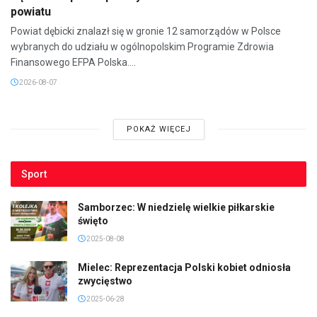
powiatu
Powiat dębicki znalazł się w gronie 12 samorządów w Polsce
wybranych do udziału w ogólnopolskim Programie Zdrowia
Finansowego EFPA Polska....
2026-08-07
POKAŻ WIĘCEJ
Sport
Samborzec: W niedzielę wielkie piłkarskie
święto
2025-08-08
Mielec: Reprezentacja Polski kobiet odniosła
zwycięstwo
2025-06-28