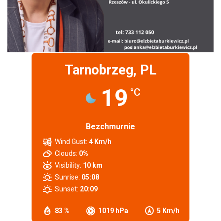
Tarnobrzeg, PL
19
°C
Bezchmurnie
Wind Gust:
4 Km/h
Clouds:
0%
Visibility:
10 km
Sunrise:
05:08
Sunset:
20:09
83 %
1019 hPa
5 Km/h