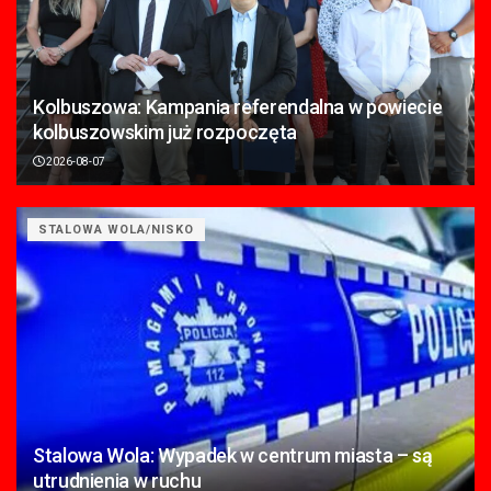
Kolbuszowa: Kampania referendalna w powiecie
kolbuszowskim już rozpoczęta
2026-08-07
STALOWA WOLA/NISKO
Stalowa Wola: Wypadek w centrum miasta – są
utrudnienia w ruchu