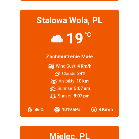
Stalowa Wola, PL
19
°C
Zachmurzenie Małe
Wind Gust:
4 Km/h
Clouds:
34%
Visibility:
10 km
Sunrise:
5:07 am
Sunset:
8:07 pm
86 %
1019 hPa
4 Km/h
Mielec, PL