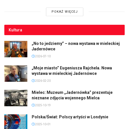
POKAŻ WIĘCEJ
Kultura
„No to jedziemy” – nowa wystawa w mieleckiej
Jadernówce
2026-07-10
„Moje miasto” Eugeniusza Rajchela. Nowa
wystawa w mieleckiej Jadernówce
2026-02-20
Mielec: Muzeum „Jadernówka” prezentuje
nieznane zdjęcia wojennego Mielca
2025-10-19
Polska/Świat: Polscy artyści w Londynie
2025-10-01