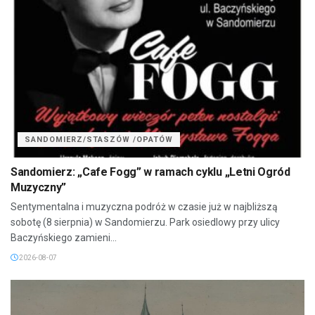
SANDOMIERZ/STASZÓW /OPATÓW
Sandomierz: „Cafe Fogg” w ramach cyklu „Letni Ogród
Muzyczny”
Sentymentalna i muzyczna podróż w czasie już w najbliższą
sobotę (8 sierpnia) w Sandomierzu. Park osiedlowy przy ulicy
Baczyńskiego zamieni...
2026-08-07