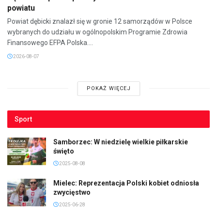
powiatu
Powiat dębicki znalazł się w gronie 12 samorządów w Polsce
wybranych do udziału w ogólnopolskim Programie Zdrowia
Finansowego EFPA Polska....
2026-08-07
POKAŻ WIĘCEJ
Sport
Samborzec: W niedzielę wielkie piłkarskie
święto
2025-08-08
Mielec: Reprezentacja Polski kobiet odniosła
zwycięstwo
2025-06-28