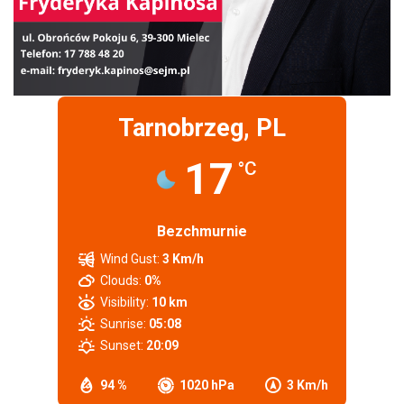
Tarnobrzeg, PL
17
°C
Bezchmurnie
Wind Gust:
3 Km/h
Clouds:
0%
Visibility:
10 km
Sunrise:
05:08
Sunset:
20:09
94 %
1020 hPa
3 Km/h