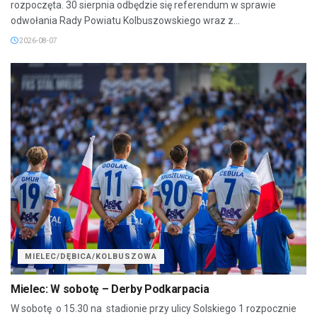
rozpoczęta. 30 sierpnia odbędzie się referendum w sprawie
odwołania Rady Powiatu Kolbuszowskiego wraz z...
2026-08-07
MIELEC/DĘBICA/KOLBUSZOWA
Mielec: W sobotę – Derby Podkarpacia
W sobotę o 15.30 na stadionie przy ulicy Solskiego 1 rozpocznie