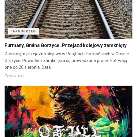
TARNOBRZEG
Furmany, Gmina Gorzyce. Przejazd kolejowy zamknięty
Zamknięto przejazd kolejowy w Porębach Furmańskich w Gminie
Gorzyce. Powodem zamknięcia są prowadzone prace. Potrwają
one do 26 sierpnia. Data...
2026-08-07