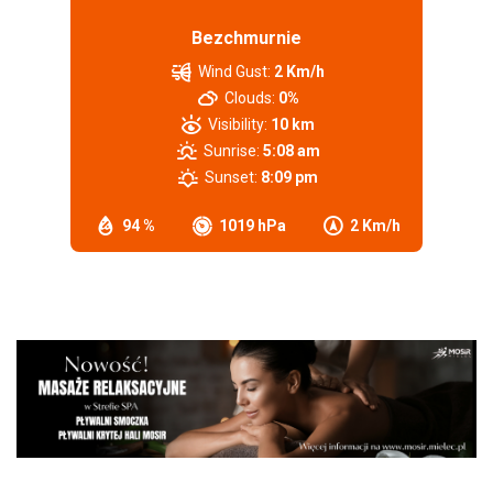
Bezchmurnie
Wind Gust:
2 Km/h
Clouds:
0%
Visibility:
10 km
Sunrise:
5:08 am
Sunset:
8:09 pm
94 %
1019 hPa
2 Km/h