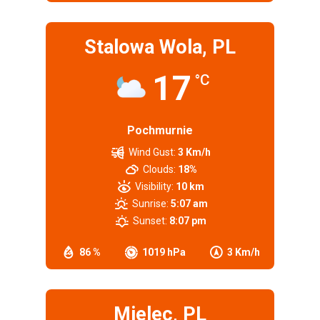
Stalowa Wola, PL
17
°C
Pochmurnie
Wind Gust:
3 Km/h
Clouds:
18%
Visibility:
10 km
Sunrise:
5:07 am
Sunset:
8:07 pm
86 %
1019 hPa
3 Km/h
Mielec, PL