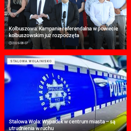
Kolbuszowa: Kampania referendalna w powiecie
kolbuszowskim już rozpoczęta
2026-08-07
STALOWA WOLA/NISKO
Stalowa Wola: Wypadek w centrum miasta – są
utrudnienia w ruchu