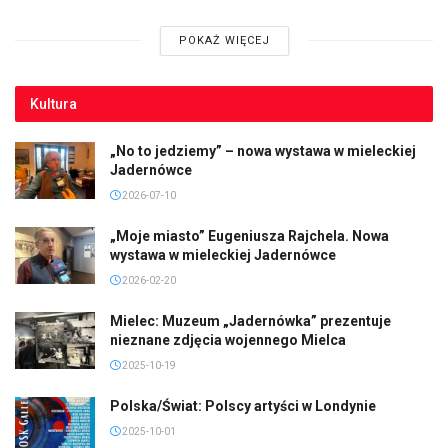
POKAŻ WIĘCEJ
Kultura
„No to jedziemy” – nowa wystawa w mieleckiej
Jadernówce
2026-07-10
„Moje miasto” Eugeniusza Rajchela. Nowa
wystawa w mieleckiej Jadernówce
2026-02-20
Mielec: Muzeum „Jadernówka” prezentuje
nieznane zdjęcia wojennego Mielca
2025-10-19
Polska/Świat: Polscy artyści w Londynie
2025-10-01