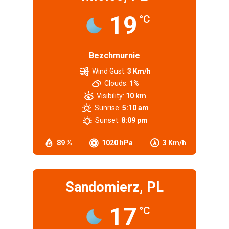
19
°C
Bezchmurnie
Wind Gust:
3 Km/h
Clouds:
1%
Visibility:
10 km
Sunrise:
5:10 am
Sunset:
8:09 pm
89 %
1020 hPa
3 Km/h
Sandomierz, PL
17
°C