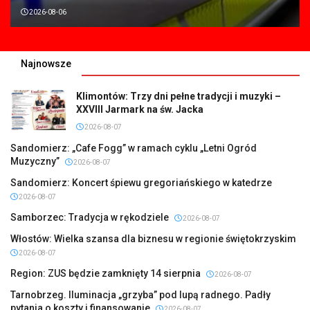
2026-08-06
Najnowsze
Klimontów: Trzy dni pełne tradycji i muzyki –
XXVIII Jarmark na św. Jacka
2026-08-07
Sandomierz: „Cafe Fogg” w ramach cyklu „Letni Ogród
Muzyczny”
2026-08-07
Sandomierz: Koncert śpiewu gregoriańskiego w katedrze
2026-08-07
Samborzec: Tradycja w rękodziele
2026-08-07
Włostów: Wielka szansa dla biznesu w regionie świętokrzyskim
2026-08-07
Region: ZUS będzie zamknięty 14 sierpnia
2026-08-07
Tarnobrzeg. Iluminacja „grzyba” pod lupą radnego. Padły
pytania o koszty i finansowanie
2026-08-07