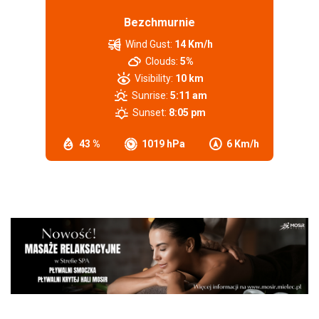
Bezchmurnie
Wind Gust:
14 Km/h
Clouds:
5%
Visibility:
10 km
Sunrise:
5:11 am
Sunset:
8:05 pm
43 %
1019 hPa
6 Km/h