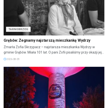
TARNOBRZEG
Grębów: Żegnamy najstarszą mieszkankę Wydrzy
Zmarła Zofia Skrzypacz – najstarsza mieszkanka Wydrzy w
gminie Grębów. Miała 101 lat. O pani Zofii pisaliśmy przy okazji jej...
2026-08-09