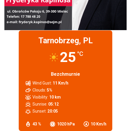
Tarnobrzeg, PL
25
°C
Bezchmurnie
Wind Gust:
11 Km/h
Clouds:
5%
Visibility:
10 km
Sunrise:
05:12
Sunset:
20:05
43 %
1020 hPa
10 Km/h