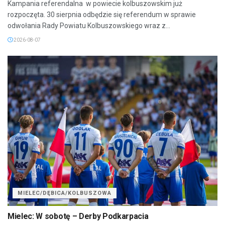
Kampania referendalna w powiecie kolbuszowskim już
rozpoczęta. 30 sierpnia odbędzie się referendum w sprawie
odwołania Rady Powiatu Kolbuszowskiego wraz z...
2026-08-07
MIELEC/DĘBICA/KOLBUSZOWA
Mielec: W sobotę – Derby Podkarpacia