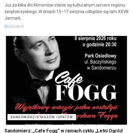
Już za kilka dni Klimontów stanie się kulturalnym sercem regionu
świętokrzyskiego. W dniach 15–17 sierpnia odbędzie się tam XXVIII
Jarmark...
2026-08-07
SANDOMIERZ/STASZÓW /OPATÓW
Sandomierz: „Cafe Fogg” w ramach cyklu „Letni Ogród