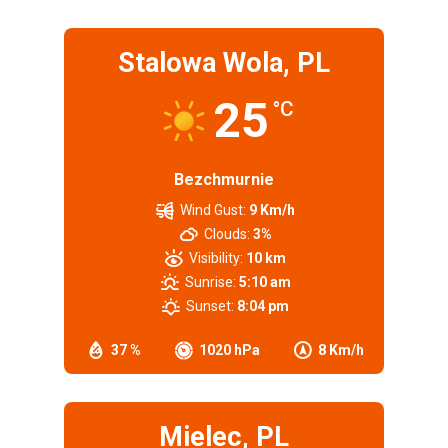
Stalowa Wola, PL
25
°C
Bezchmurnie
Wind Gust:
9 Km/h
Clouds:
3%
Visibility:
10 km
Sunrise:
5:10 am
Sunset:
8:04 pm
37 %
1020 hPa
8 Km/h
Mielec, PL