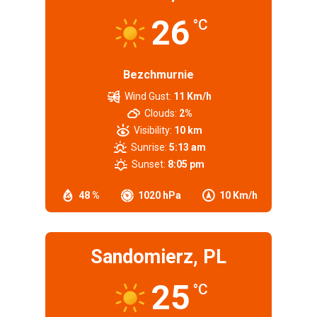
26
°C
Bezchmurnie
Wind Gust:
11 Km/h
Clouds:
2%
Visibility:
10 km
Sunrise:
5:13 am
Sunset:
8:05 pm
48 %
1020 hPa
10 Km/h
Sandomierz, PL
25
°C