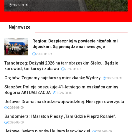
2026-08-09
Najnowsze
Region: Bezpieczniej w powiecie niżańskim i
dębickim. Są pieniądze na inwestycje
2026-08-09
Tarnobrzeg: Dożynki 2026 na tarnobrzeskim Sielcu. Będzie
korowód, konkursy i zabawa
2026-08-09
Grębów: Żegnamy najstarszą mieszkankę Wydrzy
2026-08-09
Staszów: Policja poszukuje 41-letniego mieszkańca gminy
Bogoria AKTUALIZACJA
2026-08-09
Jeżowe: Dramat na drodze wojewódzkiej. Nie zyje rowerzysta
2026-08-09
Sandomierz: I Maraton Pieszy „Tam Gdzie Pieprz Rośnie”.
2026-08-09
Jeżowe: Święto plonów i kultury lasowiackiej
2026-08-09