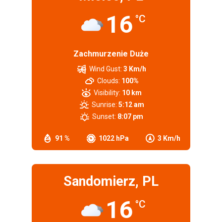
16
°C
Zachmurzenie Duże
Wind Gust:
3 Km/h
Clouds:
100%
Visibility:
10 km
Sunrise:
5:12 am
Sunset:
8:07 pm
91 %
1022 hPa
3 Km/h
Sandomierz, PL
16
°C