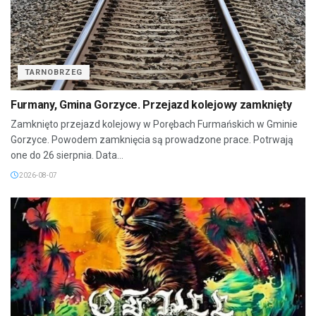
TARNOBRZEG
Furmany, Gmina Gorzyce. Przejazd kolejowy zamknięty
Zamknięto przejazd kolejowy w Porębach Furmańskich w Gminie
Gorzyce. Powodem zamknięcia są prowadzone prace. Potrwają
one do 26 sierpnia. Data...
2026-08-07