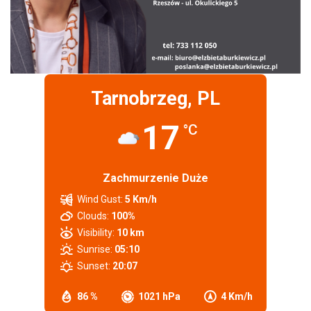
Tarnobrzeg, PL
17
°C
Zachmurzenie Duże
Wind Gust:
5 Km/h
Clouds:
100%
Visibility:
10 km
Sunrise:
05:10
Sunset:
20:07
86 %
1021 hPa
4 Km/h