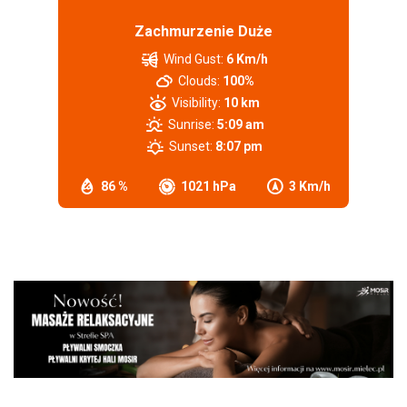
Zachmurzenie Duże
Wind Gust:
6 Km/h
Clouds:
100%
Visibility:
10 km
Sunrise:
5:09 am
Sunset:
8:07 pm
86 %
1021 hPa
3 Km/h