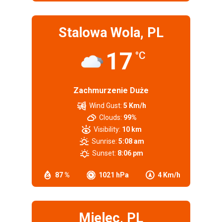
Stalowa Wola, PL
17
°C
Zachmurzenie Duże
Wind Gust:
5 Km/h
Clouds:
99%
Visibility:
10 km
Sunrise:
5:08 am
Sunset:
8:06 pm
87 %
1021 hPa
4 Km/h
Mielec, PL