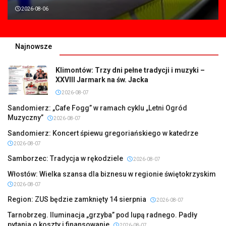
2026-08-06
Najnowsze
Klimontów: Trzy dni pełne tradycji i muzyki –
XXVIII Jarmark na św. Jacka
2026-08-07
Sandomierz: „Cafe Fogg” w ramach cyklu „Letni Ogród
Muzyczny”
2026-08-07
Sandomierz: Koncert śpiewu gregoriańskiego w katedrze
2026-08-07
Samborzec: Tradycja w rękodziele
2026-08-07
Włostów: Wielka szansa dla biznesu w regionie świętokrzyskim
2026-08-07
Region: ZUS będzie zamknięty 14 sierpnia
2026-08-07
Tarnobrzeg. Iluminacja „grzyba” pod lupą radnego. Padły
pytania o koszty i finansowanie
2026-08-07