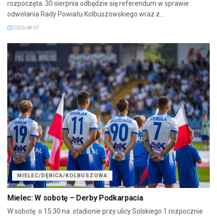
rozpoczęta. 30 sierpnia odbędzie się referendum w sprawie
odwołania Rady Powiatu Kolbuszowskiego wraz z...
2026-08-07
MIELEC/DĘBICA/KOLBUSZOWA
Mielec: W sobotę – Derby Podkarpacia
W sobotę o 15.30 na stadionie przy ulicy Solskiego 1 rozpocznie