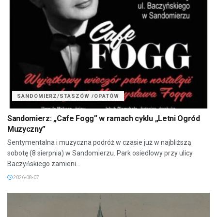
SANDOMIERZ/STASZÓW /OPATÓW
Sandomierz: „Cafe Fogg” w ramach cyklu „Letni Ogród
Muzyczny”
Sentymentalna i muzyczna podróż w czasie już w najbliższą
sobotę (8 sierpnia) w Sandomierzu. Park osiedlowy przy ulicy
Baczyńskiego zamieni...
2026-08-07