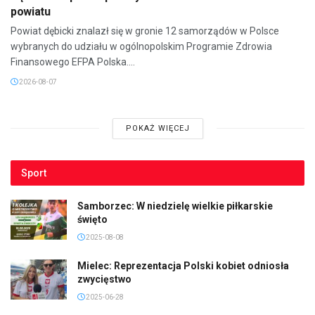
powiatu
Powiat dębicki znalazł się w gronie 12 samorządów w Polsce
wybranych do udziału w ogólnopolskim Programie Zdrowia
Finansowego EFPA Polska....
2026-08-07
POKAŻ WIĘCEJ
Sport
Samborzec: W niedzielę wielkie piłkarskie
święto
2025-08-08
Mielec: Reprezentacja Polski kobiet odniosła
zwycięstwo
2025-06-28