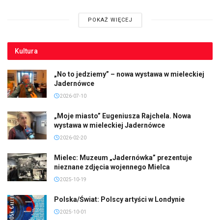
POKAŻ WIĘCEJ
Kultura
„No to jedziemy” – nowa wystawa w mieleckiej
Jadernówce
2026-07-10
„Moje miasto” Eugeniusza Rajchela. Nowa
wystawa w mieleckiej Jadernówce
2026-02-20
Mielec: Muzeum „Jadernówka” prezentuje
nieznane zdjęcia wojennego Mielca
2025-10-19
Polska/Świat: Polscy artyści w Londynie
2025-10-01