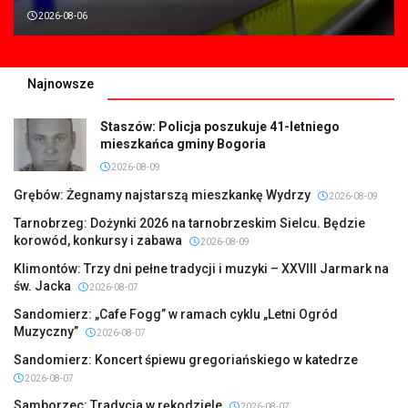
2026-08-06
Najnowsze
Staszów: Policja poszukuje 41-letniego
mieszkańca gminy Bogoria
2026-08-09
Grębów: Żegnamy najstarszą mieszkankę Wydrzy
2026-08-09
Tarnobrzeg: Dożynki 2026 na tarnobrzeskim Sielcu. Będzie
korowód, konkursy i zabawa
2026-08-09
Klimontów: Trzy dni pełne tradycji i muzyki – XXVIII Jarmark na
św. Jacka
2026-08-07
Sandomierz: „Cafe Fogg” w ramach cyklu „Letni Ogród
Muzyczny”
2026-08-07
Sandomierz: Koncert śpiewu gregoriańskiego w katedrze
2026-08-07
Samborzec: Tradycja w rękodziele
2026-08-07