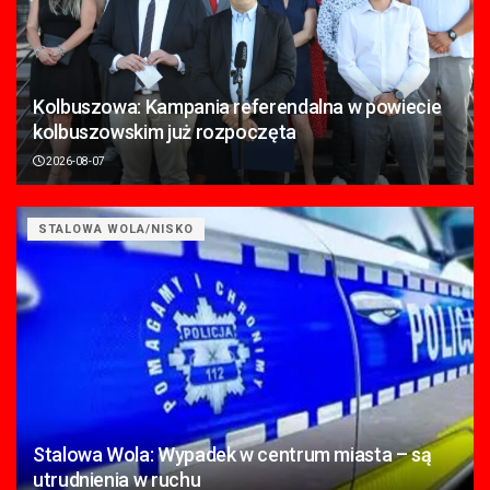
Kolbuszowa: Kampania referendalna w powiecie
kolbuszowskim już rozpoczęta
2026-08-07
STALOWA WOLA/NISKO
Stalowa Wola: Wypadek w centrum miasta – są
utrudnienia w ruchu