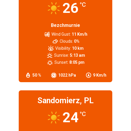
26
°C
Bezchmurnie
Wind Gust:
11 Km/h
Clouds:
0%
Visibility:
10 km
Sunrise:
5:13 am
Sunset:
8:05 pm
50 %
1022 hPa
9 Km/h
Sandomierz, PL
24
°C