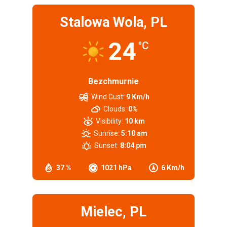
Stalowa Wola, PL
24
°C
Bezchmurnie
Wind Gust:
9 Km/h
Clouds:
0%
Visibility:
10 km
Sunrise:
5:10 am
Sunset:
8:04 pm
37 %
1021 hPa
6 Km/h
Mielec, PL