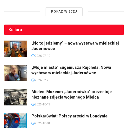
POKAŻ WIĘCEJ
Kultura
„No to jedziemy” – nowa wystawa w mieleckiej
Jadernówce
2026-07-10
„Moje miasto” Eugeniusza Rajchela. Nowa
wystawa w mieleckiej Jadernówce
2026-02-20
Mielec: Muzeum „Jadernówka” prezentuje
nieznane zdjęcia wojennego Mielca
2025-10-19
Polska/Świat: Polscy artyści w Londynie
2025-10-01