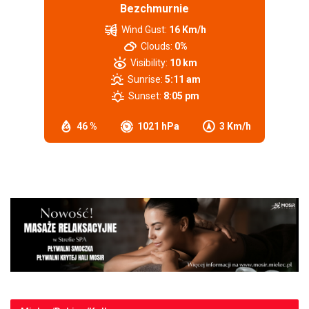
Bezchmurnie
Wind Gust:
16 Km/h
Clouds:
0%
Visibility:
10 km
Sunrise:
5:11 am
Sunset:
8:05 pm
46 %
1021 hPa
3 Km/h