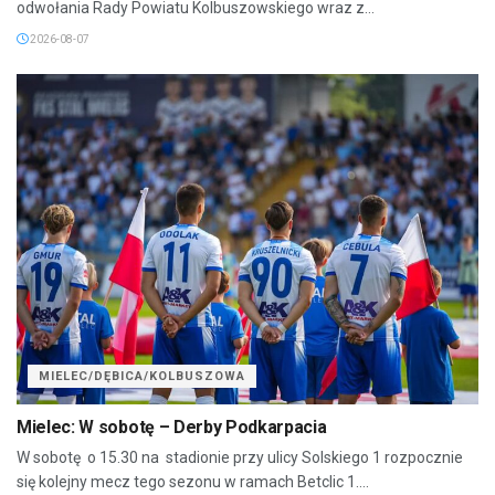
odwołania Rady Powiatu Kolbuszowskiego wraz z...
2026-08-07
MIELEC/DĘBICA/KOLBUSZOWA
Mielec: W sobotę – Derby Podkarpacia
W sobotę o 15.30 na stadionie przy ulicy Solskiego 1 rozpocznie
się kolejny mecz tego sezonu w ramach Betclic 1....