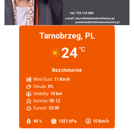
Tarnobrzeg, PL
24
°C
Bezchmurnie
Wind Gust:
11 Km/h
Clouds:
0%
Visibility:
10 km
Sunrise:
05:12
Sunset:
20:05
46 %
1021 hPa
10 Km/h