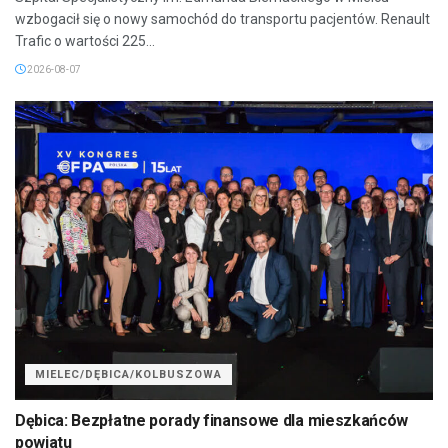
wzbogacił się o nowy samochód do transportu pacjentów. Renault
Trafic o wartości 225...
2026-08-07
MIELEC/DĘBICA/KOLBUSZOWA
Dębica: Bezpłatne porady finansowe dla mieszkańców
powiatu