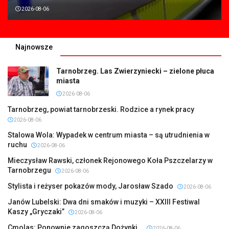
2026-08-06
Najnowsze
Tarnobrzeg. Las Zwierzyniecki – zielone płuca
miasta
2026-08-06
Tarnobrzeg, powiat tarnobrzeski. Rodzice a rynek pracy
2026-08-06
Stalowa Wola: Wypadek w centrum miasta – są utrudnienia w
ruchu
2026-08-06
Mieczysław Rawski, członek Rejonowego Koła Pszczelarzy w
Tarnobrzegu
2026-08-06
Stylista i reżyser pokazów mody, Jarosław Szado
2026-08-06
Janów Lubelski: Dwa dni smaków i muzyki – XXIII Festiwal
Kaszy „Gryczaki”
2026-08-06
Cmolas: Ponownie zagoszczą Dożynki…
2026-08-06