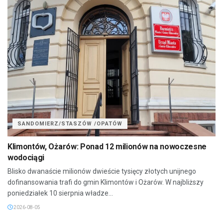
SANDOMIERZ/STASZÓW /OPATÓW
Klimontów, Ożarów: Ponad 12 milionów na nowoczesne
wodociągi
Blisko dwanaście milionów dwieście tysięcy złotych unijnego
dofinansowania trafi do gmin Klimontów i Ożarów. W najbliższy
poniedziałek 10 sierpnia władze...
2026-08-05