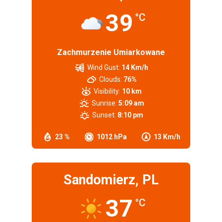
39
°C
Zachmurzenie Umiarkowane
Wind Gust:
14 Km/h
Clouds:
76%
Visibility:
10 km
Sunrise:
5:09 am
Sunset:
8:10 pm
23 %
1012 hPa
13 Km/h
Sandomierz, PL
37
°C