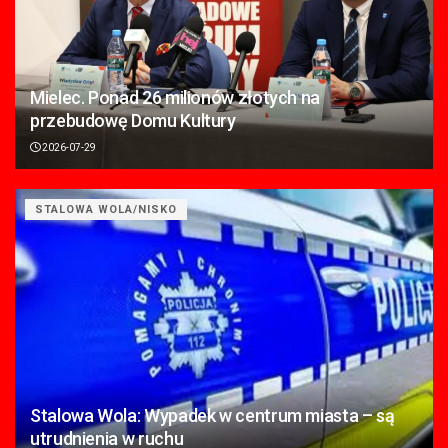
Mielec. Ponad 26 milionów złotych na
przebudowę Domu Kultury
2026-07-29
STALOWA WOLA/NISKO
Stalowa Wola: Wypadek w centrum miasta – są
utrudnienia w ruchu