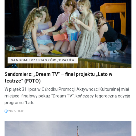
SANDOMIERZ/STASZÓW /OPATÓW
Sandomierz: „Dream TV” – finał projektu „Lato w
teatrze” (FOTO)
W piątek 31 lipca w Ośrodku Promocji Aktywności Kulturalnej miał
miejsce finałowy pokaz "Dream TV", kończący tegoroczną edycję
programu "Lato...
2026-08-05