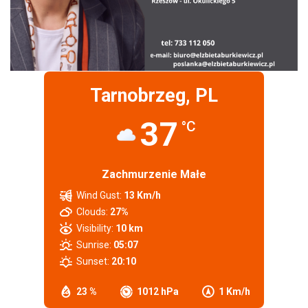
Tarnobrzeg, PL
37
°C
Zachmurzenie Małe
Wind Gust:
13 Km/h
Clouds:
27%
Visibility:
10 km
Sunrise:
05:07
Sunset:
20:10
23 %
1012 hPa
1 Km/h