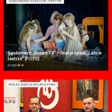
SANDOMIERZ/STASZÓW /OPATÓW
Sandomierz: „Dream TV” – finał projektu „Lato w
teatrze” (FOTO)
2026-08-05
MIELEC/DĘBICA/KOLBUSZOWA