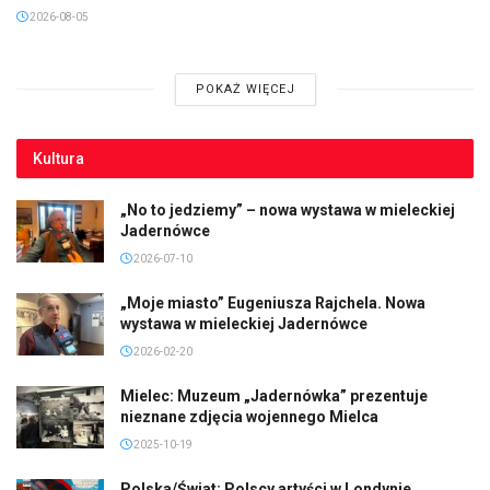
2026-08-05
POKAŻ WIĘCEJ
Kultura
„No to jedziemy” – nowa wystawa w mieleckiej
Jadernówce
2026-07-10
„Moje miasto” Eugeniusza Rajchela. Nowa
wystawa w mieleckiej Jadernówce
2026-02-20
Mielec: Muzeum „Jadernówka” prezentuje
nieznane zdjęcia wojennego Mielca
2025-10-19
Polska/Świat: Polscy artyści w Londynie