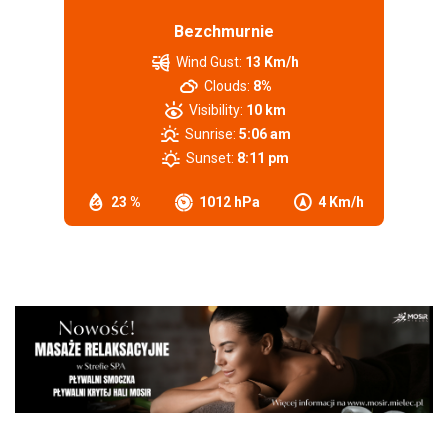
Bezchmurnie
Wind Gust:
13 Km/h
Clouds:
8%
Visibility:
10 km
Sunrise:
5:06 am
Sunset:
8:11 pm
23 %
1012 hPa
4 Km/h