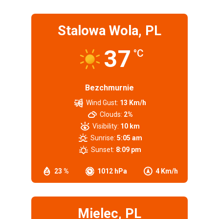
Stalowa Wola, PL
37
°C
Bezchmurnie
Wind Gust:
13 Km/h
Clouds:
2%
Visibility:
10 km
Sunrise:
5:05 am
Sunset:
8:09 pm
23 %
1012 hPa
4 Km/h
Mielec, PL