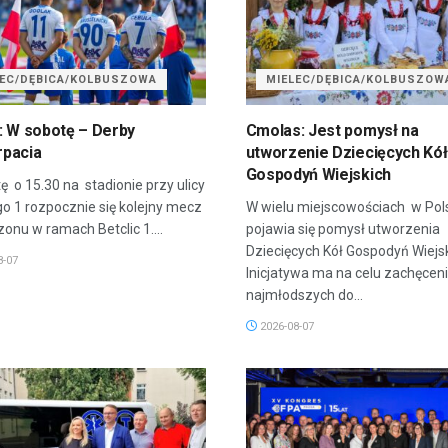
LEC/DĘBICA/KOLBUSZOWA
MIELEC/DĘBICA/KOLBUSZOW
: W sobotę – Derby
Cmolas: Jest pomysł na
pacia
utworzenie Dziecięcych Kół
Gospodyń Wiejskich
ę o 15.30 na stadionie przy ulicy
go 1 rozpocznie się kolejny mecz
W wielu miejscowościach w Pol
onu w ramach Betclic 1....
pojawia się pomysł utworzenia
Dziecięcych Kół Gospodyń Wiejsk
8-07
Inicjatywa ma na celu zachęcen
najmłodszych do...
2026-08-07