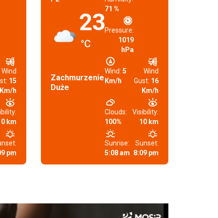
71 %
23
Pressure:
1019
°C
hPa
Wind
Wind:
5
Wind
Zachmurzenie
st:
15
Km/h
Gust:
16
Duże
Km/h
Km/h
bility:
Clouds:
Visibility:
10 km
100%
10 km
nset:
Sunrise:
Sunset:
09 pm
5:08 am
8:09 pm