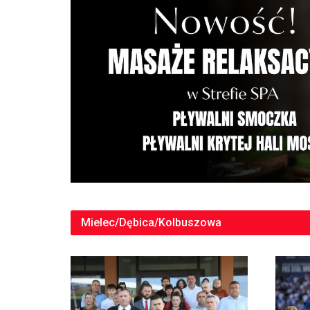
Mielec/Dębica/Kolbuszowa