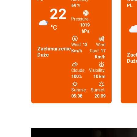
69 %
PL
22
Pressure:
1019
°C
hPa
Wind:
13
Wind
Zachmurzenie
Km/h
Gust:
17
Duże
Zac
Km/h
Duż
Clouds:
Visibility:
100%
10 km
Sunrise:
Sunset:
05:08
20:09