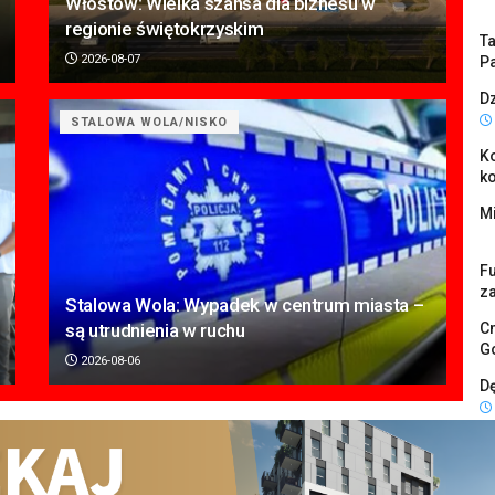
Włostów: Wielka szansa dla biznesu w
regionie świętokrzyskim
Ta
2026-08-07
Pa
Dz
STALOWA WOLA/NISKO
K
k
Mi
F
z
Stalowa Wola: Wypadek w centrum miasta –
są utrudnienia w ruchu
Cm
G
2026-08-06
D