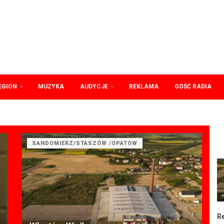
EGION
MUZYKA
AUDYCJE
REKLAMA
GOŚĆ RADIA
SANDOMIERZ/STASZÓW /OPATÓW
Re