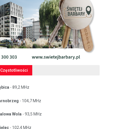
Częstotliwości
ębica
- 89,2 MHz
arnobrzeg
- 104,7 MHz
talowa Wola
- 93,5 MHz
ielec
- 102,4 MHz