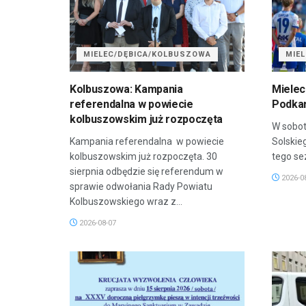
MIELEC/DĘBICA/KOLBUSZOWA
MIE
Kolbuszowa: Kampania
Mielec
referendalna w powiecie
Podkar
kolbuszowskim już rozpoczęta
W sobot
Kampania referendalna w powiecie
Solskie
kolbuszowskim już rozpoczęta. 30
tego sez
sierpnia odbędzie się referendum w
2026-0
sprawie odwołania Rady Powiatu
Kolbuszowskiego wraz z...
2026-08-07