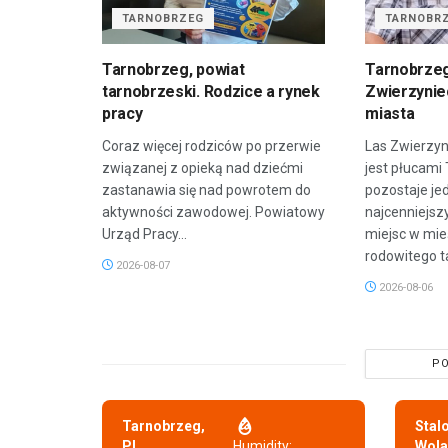
TARNOBRZEG
TARNOBR
Tarnobrzeg, powiat
Tarnobrzeg
tarnobrzeski. Rodzice a rynek
Zwierzyniec
pracy
miasta
Coraz więcej rodziców po przerwie
Las Zwierzyn
związanej z opieką nad dziećmi
jest płucami
zastanawia się nad powrotem do
pozostaje je
aktywności zawodowej. Powiatowy
najcenniejsz
Urząd Pracy...
miejsc w mie
rodowitego t
2026-08-07
2026-08-06
PO
Tarnobrzeg,
Stal
PL
Humidity:
Wola