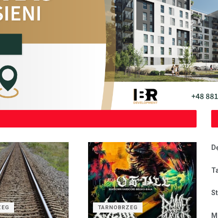
D
T
S
ZEG
TARNOBRZEG
M