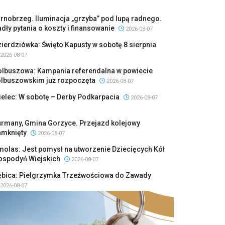
rnobrzeg. Iluminacja „grzyba” pod lupą radnego.
dły pytania o koszty i finansowanie
2026-08-07
ierdziówka: Święto Kapusty w sobotę 8 sierpnia
2026-08-07
olbuszowa: Kampania referendalna w powiecie
olbuszowskim już rozpoczęta
2026-08-07
elec: W sobotę – Derby Podkarpacia
2026-08-07
urmany, Gmina Gorzyce. Przejazd kolejowy
amknięty
2026-08-07
olas: Jest pomysł na utworzenie Dziecięcych Kół
ospodyń Wiejskich
2026-08-07
ębica: Pielgrzymka Trzeźwościowa do Zawady
2026-08-07