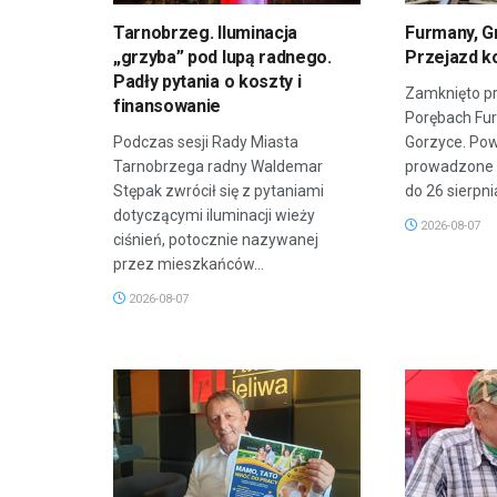
Tarnobrzeg. Iluminacja
Furmany, G
„grzyba” pod lupą radnego.
Przejazd k
Padły pytania o koszty i
Zamknięto pr
finansowanie
Porębach Fu
Podczas sesji Rady Miasta
Gorzyce. Po
Tarnobrzega radny Waldemar
prowadzone 
Stępak zwrócił się z pytaniami
do 26 sierpnia
dotyczącymi iluminacji wieży
2026-08-07
ciśnień, potocznie nazywanej
przez mieszkańców...
2026-08-07