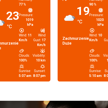
77 %
90 %
19
23
Pressure:
Pressure:
1019
1020
°C
hPa
hPa
°C
Wind:
11
Wind
Wind:
10
Zachmurzenie
Km/h
Gust:
17
Km/h
Gu
hmurzenie
Duże
Km/h
e
Clouds:
Visibility:
Clouds:
Visi
100%
10 km
100%
Sunrise:
Sunset:
Sunrise:
Su
5:07 am
8:07 pm
5:10 am
8: