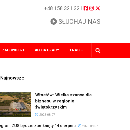
+48 158 321 321
SŁUCHAJ NAS
ZAPOWIEDZI
GIEŁDA PRACY
O NAS
Najnowsze
Włostów: Wielka szansa dla
biznesu w regionie
świętokrzyskim
2026-08-07
gion: ZUS będzie zamknięty 14 sierpnia
2026-08-07