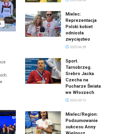
2025-08-08
Mielec:
Reprezentacja
A
Polski kobiet
odniosła
zwycięstwo
2025-06-28
Sport.
sce
Tarnobrzeg.
Srebro Jacka
ich.
Czecha na
ie
Pucharze Świata
we Włoszech
2025-03-15
Mielec/Region:
Podsumowanie
sukcesu Anny
Wielgosz