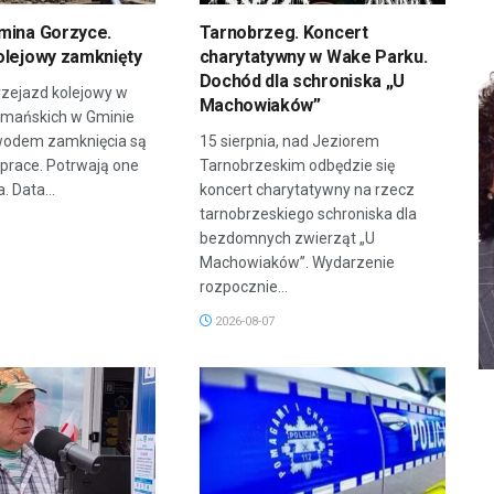
mina Gorzyce.
Tarnobrzeg. Koncert
olejowy zamknięty
charytatywny w Wake Parku.
Dochód dla schroniska „U
zejazd kolejowy w
Machowiaków”
rmańskich w Gminie
wodem zamknięcia są
15 sierpnia, nad Jeziorem
prace. Potrwają one
Tarnobrzeskim odbędzie się
. Data...
koncert charytatywny na rzecz
tarnobrzeskiego schroniska dla
bezdomnych zwierząt „U
Machowiaków”. Wydarzenie
rozpocznie...
2026-08-07