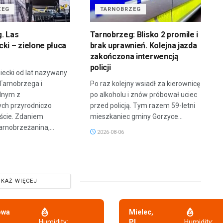
ZEG
TARNOBRZEG
. Las
Tarnobrzeg: Blisko 2 promile i
ki – zielone płuca
brak uprawnień. Kolejna jazda
zakończona interwencją
policji
iecki od lat nazywany
 Tarnobrzega i
Po raz kolejny wsiadł za kierownicę
dnym z
po alkoholu i znów próbował uciec
ych przyrodniczo
przed policją. Tym razem 59-letni
ście. Zdaniem
mieszkaniec gminy Gorzyce...
arnobrzeżanina,...
2026-08-06
KAŻ WIĘCEJ
owa
Mielec,
,
Humidity:
PL
Humidity: