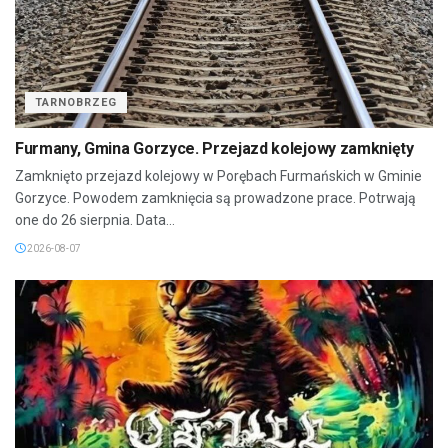
TARNOBRZEG
Furmany, Gmina Gorzyce. Przejazd kolejowy zamknięty
Zamknięto przejazd kolejowy w Porębach Furmańskich w Gminie
Gorzyce. Powodem zamknięcia są prowadzone prace. Potrwają
one do 26 sierpnia. Data...
2026-08-07