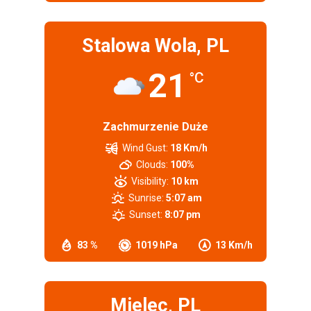
Stalowa Wola, PL
21
°C
Zachmurzenie Duże
Wind Gust:
18 Km/h
Clouds:
100%
Visibility:
10 km
Sunrise:
5:07 am
Sunset:
8:07 pm
83 %
1019 hPa
13 Km/h
Mielec, PL