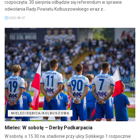
rozpoczęta. 30 sierpnia odbędzie się referendum w sprawie
odwołania Rady Powiatu Kolbuszowskiego wraz z...
2026-08-07
MIELEC/DĘBICA/KOLBUSZOWA
Mielec: W sobotę – Derby Podkarpacia
W sobotę o 15.30 na stadionie przy ulicy Solskiego 1 rozpocznie