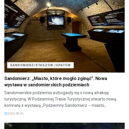
SANDOMIERZ/STASZÓW /OPATÓW
Sandomierz: „Miasto, które mogło zginąć”. Nowa
wystawa w sandomierskich podziemiach
Sandomierskie podziemia wzbogaciły się o nową atrakcję
turystyczną. W Podziemnej Trasie Turystycznej otwarto nową
komnatę z wystawą „Podziemny Sandomierz – miasto,...
2026-08-06