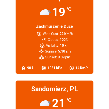
19
°C
Zachmurzenie Duże
Wind Gust:
22 Km/h
Clouds:
100%
Visibility:
10 km
Sunrise:
5:10 am
Sunset:
8:09 pm
90 %
1021 hPa
14 Km/h
Sandomierz, PL
21
°C