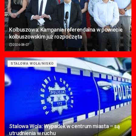
Kolbuszowa: Kampania referendalna w powiecie
kolbuszowskim już rozpoczęta
2026-08-07
STALOWA WOLA/NISKO
Stalowa Wola: Wypadek w centrum miasta – są
utrudnienia w ruchu