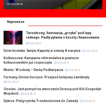
2026-08-06
Najnowsze
Tarnobrzeg. Iluminacja „grzyba” pod lupą
radnego. Padły pytania o koszty i finansowanie
2026-08-07
Dzierdziówka: Święto Kapusty w sobotę 8 sierpnia
2026-08-07
Kolbuszowa: Kampania referendalna w powiecie
kolbuszowskim już rozpoczęta
2026-08-07
Mielec: W sobotę – Derby Podkarpacia
2026-08-07
Furmany, Gmina Gorzyce. Przejazd kolejowy zamknięty
2026-08-07
Cmolas: Jest pomysł na utworzenie Dziecięcych Kół Gospodyń
Wiejskich
2026-08-07
Dębica: Pielgrzymka Trzeźwościowa do Zawady
2026-08-07