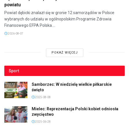
powiatu
Powiat dębicki znalazł się w gronie 12 samorządów w Polsce
wybranych do udziału w ogólnopolskim Programie Zdrowia
Finansowego EFPA Polska....
2026-08-07
POKAŻ WIĘCEJ
Sport
Samborzec: W niedzielę wielkie piłkarskie
święto
2025-08-08
Mielec: Reprezentacja Polski kobiet odniosła
zwycięstwo
2025-06-28