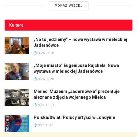
POKAŻ WIĘCEJ
Kultura
„No to jedziemy” – nowa wystawa w mieleckiej
Jadernówce
2026-07-10
„Moje miasto” Eugeniusza Rajchela. Nowa
wystawa w mieleckiej Jadernówce
2026-02-20
Mielec: Muzeum „Jadernówka” prezentuje
nieznane zdjęcia wojennego Mielca
2025-10-19
Polska/Świat: Polscy artyści w Londynie
2025-10-01