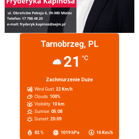
Tarnobrzeg, PL
21
°C
Zachmurzenie Duże
Wind Gust:
22 Km/h
Clouds:
100%
Visibility:
10 km
Sunrise:
05:08
Sunset:
20:09
82 %
1019 hPa
16 Km/h