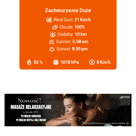
Zachmurzenie Duże
Wind Gust:
21 Km/h
Clouds:
100%
Visibility:
10 km
Sunrise:
5:08 am
Sunset:
8:09 pm
82 %
1018 hPa
8 Km/h