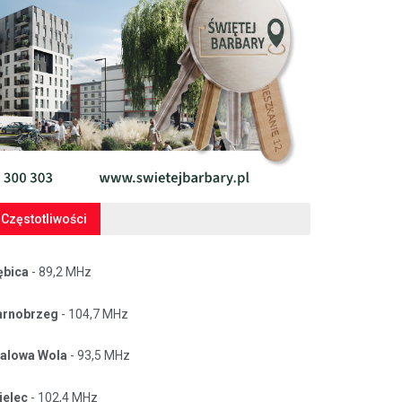
Częstotliwości
ębica
- 89,2 MHz
arnobrzeg
- 104,7 MHz
talowa Wola
- 93,5 MHz
ielec
- 102,4 MHz