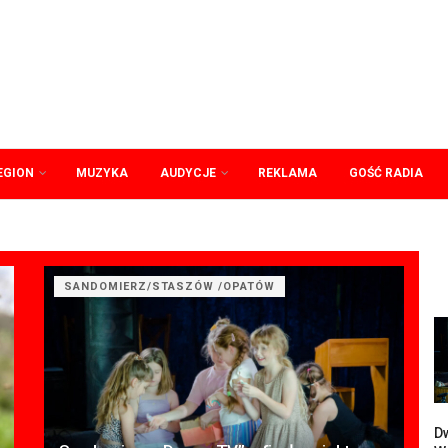
EGION
MUZYKA
AUDYCJE
REKLAMA
GOŚĆ RADIA
SANDOMIERZ/STASZÓW /OPATÓW
Dw