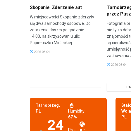
Skopanie. Zderzenie aut
Tarnobrzeg
przez Pus
W miejscowości Skopanie zderzyły
się dwa samochody osobowe. Do
Fotografia 
zdarzenia doszło po godzinie
nie tylko dob
14.00, na skrzyżowaniu ulic
znajomości t
Popiełuszki i Mieleckiej....
są cierpliwoś
umiejętność
2026-08-04
zachowania z
2026-08-04
PO
Tarnobrzeg,
Stal
PL
Humidity:
Wola
67 %
PL
24
Pressure: