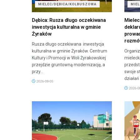
MIELEC/DĘBICA/KOLBUSZOWA
MIE
Dębica: Rusza długo oczekiwana
Mielec
inwestycja kulturalna w gminie
deklar
Żyraków
prowa
rozm
Rusza długo oczekiwana inwestycja
kulturalna w gminie Żyraków. Centrum
Organiz
Kultury i Promocji w Woli Żyrakowskiej
mieleck
przejdzie gruntowną modernizację, a
przedsta
przy...
swoje s
działań
2026-08-05
2026-0