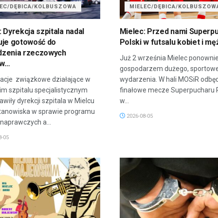
LEC/DĘBICA/KOLBUSZOWA
MIELEC/DĘBICA/KOLBUSZOW
: Dyrekcja szpitala nadal
Mielec: Przed nami Superp
uje gotowość do
Polski w futsalu kobiet i mę
dzenia rzeczowych
Już 2 września Mielec ponownie
ów…
gospodarzem dużego, sportow
acje związkowe działające w
wydarzenia. W hali MOSiR odbęd
im szpitalu specjalistycznym
finałowe mecze Superpucharu P
wiły dyrekcji szpitala w Mielcu
w...
tanowiska w sprawie programu
2026-08-05
 naprawczych a...
8-05