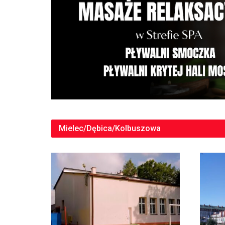
Mielec/Dębica/Kolbuszowa