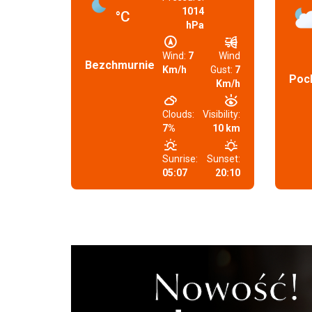
1014
°C
hPa
Wind:
7
Wind
Bezchmurnie
Km/h
Gust:
7
Poc
Km/h
Clouds:
Visibility:
7%
10 km
Sunrise:
Sunset:
05:07
20:10