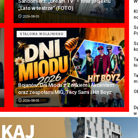
Sandomierz: „Dream TV” – finał projektu
W
„Lato w teatrze” (FOTO)
K
2026-08-05
n
S
P
STALOWA WOLA/NISKO
Sa
k
Ta
hi
Ta
m
Bojanów: Dni Miodu z Zenkiem i Akcentem
oraz zespołami MIG, Tacy Sami i Hit Boyz
O
2026-08-05
Dę
w