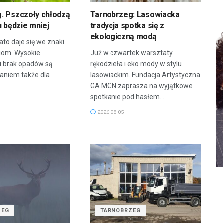
. Pszczoły chłodzą
Tarnobrzeg: Lasowiacka
u będzie mniej
tradycja spotka się z
ekologiczną modą
ato daje się we znaki
ziom. Wysokie
Już w czwartek warsztaty
i brak opadów są
rękodzieła i eko mody w stylu
niem także dla
lasowiackim. Fundacja Artystyczna
GA MON zaprasza na wyjątkowe
spotkanie pod hasłem...
2026-08-05
ZEG
TARNOBRZEG