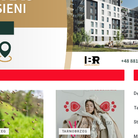
D
T
S
ZEG
TARNOBRZEG
M