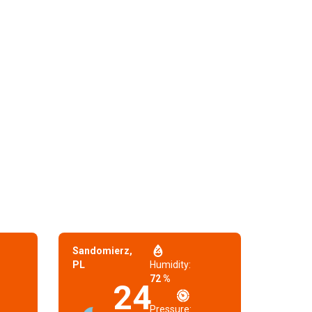
Sandomierz,
PL
Humidity:
72 %
24
Pressure: