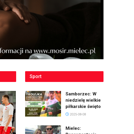
Sport
Samborzec: W
niedzielę wielkie
piłkarskie święto
2025-08-08
Mielec: