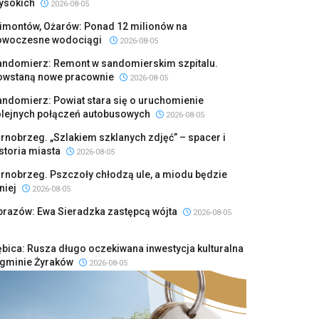
ysokich
2026-08-05
limontów, Ożarów: Ponad 12 milionów na
owoczesne wodociągi
2026-08-05
andomierz: Remont w sandomierskim szpitalu.
owstaną nowe pracownie
2026-08-05
ndomierz: Powiat stara się o uruchomienie
olejnych połączeń autobusowych
2026-08-05
rnobrzeg. „Szlakiem szklanych zdjęć” – spacer i
storia miasta
2026-08-05
rnobrzeg. Pszczoły chłodzą ule, a miodu będzie
niej
2026-08-05
brazów: Ewa Sieradzka zastępcą wójta
2026-08-05
bica: Rusza długo oczekiwana inwestycja kulturalna
 gminie Żyraków
2026-08-05