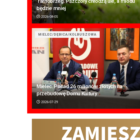
Tarnobrzeg. Pszczoły chłodzą ule, a miodu
będzie mniej
2026-08-05
MIELEC/DĘBICA/KOLBUSZOWA
Mielec. Ponad 26 milionów złotych na
przebudowę Domu Kultury
2026-07-29