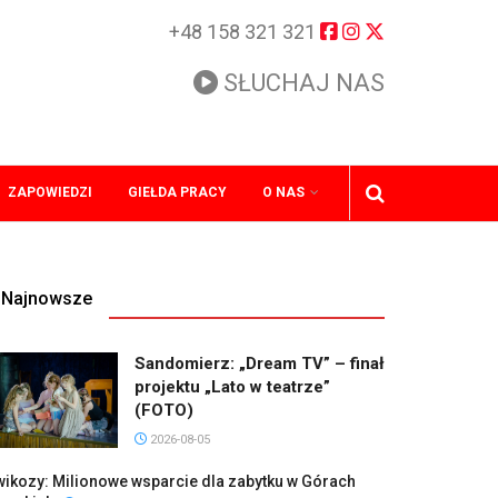
+48 158 321 321
SŁUCHAJ NAS
ZAPOWIEDZI
GIEŁDA PRACY
O NAS
Najnowsze
Sandomierz: „Dream TV” – finał
projektu „Lato w teatrze”
(FOTO)
2026-08-05
ikozy: Milionowe wsparcie dla zabytku w Górach