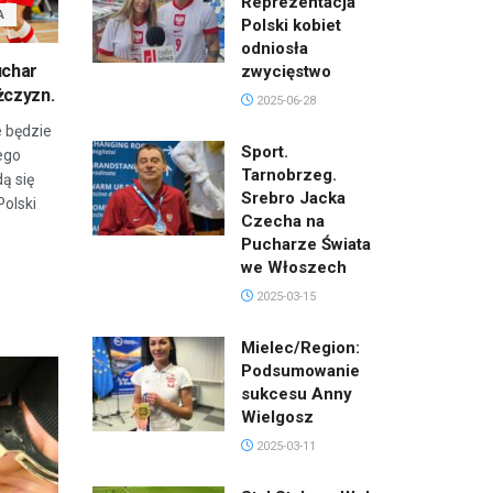
Reprezentacja
A
Polski kobiet
odniosła
uchar
zwycięstwo
żczyzn.
2025-06-28
 będzie
Sport.
ego
Tarnobrzeg.
ą się
Srebro Jacka
olski
Czecha na
Pucharze Świata
we Włoszech
2025-03-15
Mielec/Region:
Podsumowanie
sukcesu Anny
Wielgosz
2025-03-11