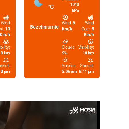
1013
°C
hPa
Wind
Wind:
8
Wind
Bezchmurnie
st:
10
Km/h
Gust:
8
Km/h
Km/h
bility:
Clouds:
Visibility:
10 km
9%
10 km
nset:
Sunrise:
Sunset:
10 pm
5:06 am
8:11 pm