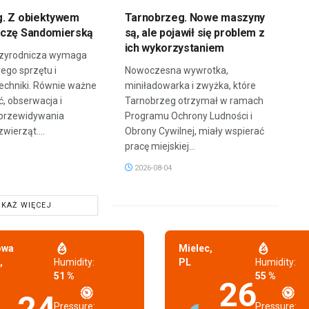
. Z obiektywem
Tarnobrzeg. Nowe maszyny
zczę Sandomierską
są, ale pojawił się problem z
ich wykorzystaniem
przyrodnicza wymaga
rego sprzętu i
Nowoczesna wywrotka,
echniki. Równie ważne
miniładowarka i zwyżka, które
ć, obserwacja i
Tarnobrzeg otrzymał w ramach
 przewidywania
Programu Ochrony Ludności i
wierząt....
Obrony Cywilnej, miały wspierać
pracę miejskiej...
2026-08-04
KAŻ WIĘCEJ
owa
Mielec,
,
Humidity:
PL
Humidity:
51 %
55 %
26
24
Pressure:
Pressure: