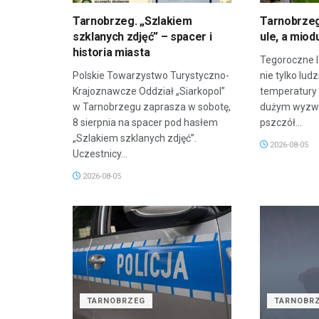
Tarnobrzeg. „Szlakiem
Tarnobrzeg
szklanych zdjęć” – spacer i
ule, a miod
historia miasta
Tegoroczne l
Polskie Towarzystwo Turystyczno-
nie tylko lud
Krajoznawcze Oddział „Siarkopol”
temperatury 
w Tarnobrzegu zaprasza w sobotę,
dużym wyzwa
8 sierpnia na spacer pod hasłem
pszczół...
„Szlakiem szklanych zdjęć”.
2026-08-05
Uczestnicy...
2026-08-05
TARNOBRZEG
TARNOBR