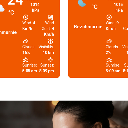
1014
1015
°C
hPa
hPa
°C
Wind:
4
Wind
Wind:
9
Bezchmurnie
Km/h
Gust:
4
Km/h
Gu
hmurnie
Km/h
Clouds:
Visibility:
Clouds:
Visi
16%
10 km
2%
Sunrise:
Sunset:
Sunrise:
Su
5:05 am
8:09 pm
5:09 am
8: