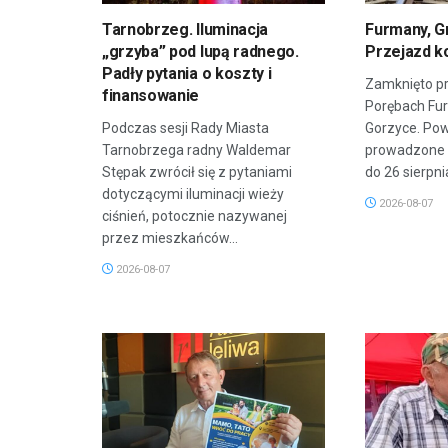
Tarnobrzeg. Iluminacja
Furmany, G
„grzyba” pod lupą radnego.
Przejazd k
Padły pytania o koszty i
Zamknięto pr
finansowanie
Porębach Fu
Podczas sesji Rady Miasta
Gorzyce. Po
Tarnobrzega radny Waldemar
prowadzone 
Stępak zwrócił się z pytaniami
do 26 sierpnia
dotyczącymi iluminacji wieży
2026-08-07
ciśnień, potocznie nazywanej
przez mieszkańców...
2026-08-07