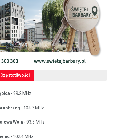
Częstotliwości
ębica
- 89,2 MHz
arnobrzeg
- 104,7 MHz
talowa Wola
- 93,5 MHz
ielec
- 102,4 MHz