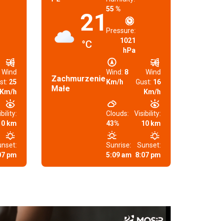
55 %
21
Pressure:
1021
°C
hPa
Wind
Wind:
8
Wind
Zachmurzenie
st:
25
Km/h
Gust:
16
Małe
Km/h
Km/h
bility:
Clouds:
Visibility:
10 km
43%
10 km
nset:
Sunrise:
Sunset:
07 pm
5:09 am
8:07 pm