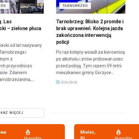
ZEG
TARNOBRZEG
. Las
Tarnobrzeg: Blisko 2 promile i
ki – zielone płuca
brak uprawnień. Kolejna jazda
zakończona interwencją
policji
iecki od lat nazywany
 Tarnobrzega i
Po raz kolejny wsiadł za kierownicę
dnym z
po alkoholu i znów próbował uciec
ych przyrodniczo
przed policją. Tym razem 59-letni
ście. Zdaniem
mieszkaniec gminy Gorzyce...
arnobrzeżanina,...
2026-08-06
KAŻ WIĘCEJ
owa
Mielec,
,
Humidity:
PL
Humidity: