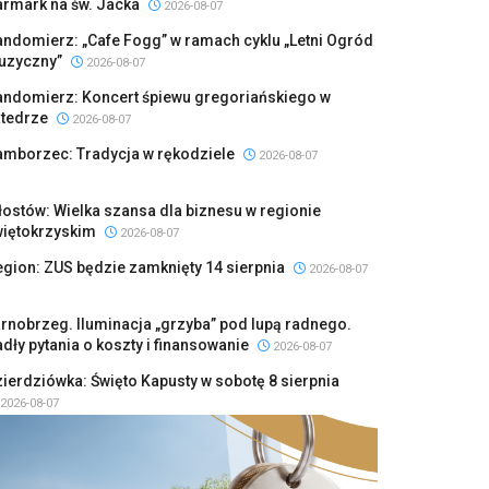
armark na św. Jacka
2026-08-07
ndomierz: „Cafe Fogg” w ramach cyklu „Letni Ogród
uzyczny”
2026-08-07
andomierz: Koncert śpiewu gregoriańskiego w
atedrze
2026-08-07
amborzec: Tradycja w rękodziele
2026-08-07
ostów: Wielka szansa dla biznesu w regionie
więtokrzyskim
2026-08-07
gion: ZUS będzie zamknięty 14 sierpnia
2026-08-07
rnobrzeg. Iluminacja „grzyba” pod lupą radnego.
dły pytania o koszty i finansowanie
2026-08-07
ierdziówka: Święto Kapusty w sobotę 8 sierpnia
2026-08-07