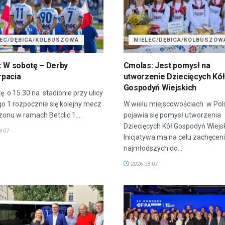
LEC/DĘBICA/KOLBUSZOWA
MIELEC/DĘBICA/KOLBUSZOW
: W sobotę – Derby
Cmolas: Jest pomysł na
pacia
utworzenie Dziecięcych Kół
Gospodyń Wiejskich
ę o 15.30 na stadionie przy ulicy
go 1 rozpocznie się kolejny mecz
W wielu miejscowościach w Pol
onu w ramach Betclic 1....
pojawia się pomysł utworzenia
Dziecięcych Kół Gospodyń Wiejsk
8-07
Inicjatywa ma na celu zachęcen
najmłodszych do...
2026-08-07