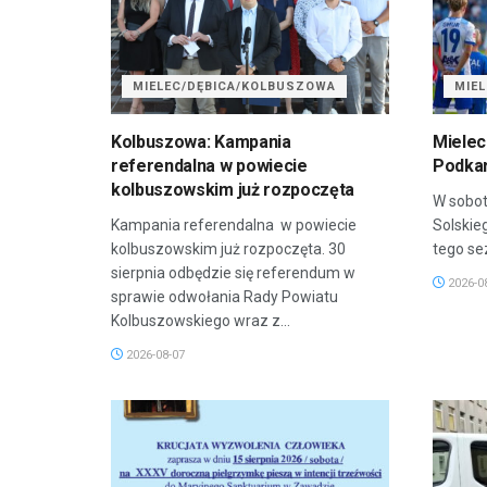
MIELEC/DĘBICA/KOLBUSZOWA
MIE
Kolbuszowa: Kampania
Mielec
referendalna w powiecie
Podkar
kolbuszowskim już rozpoczęta
W sobot
Kampania referendalna w powiecie
Solskie
kolbuszowskim już rozpoczęta. 30
tego sez
sierpnia odbędzie się referendum w
2026-0
sprawie odwołania Rady Powiatu
Kolbuszowskiego wraz z...
2026-08-07