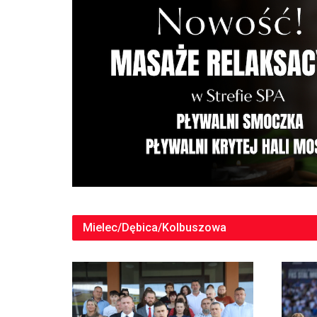
Mielec/Dębica/Kolbuszowa