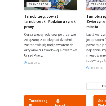
TARNOBRZEG
TARNOBR
Tarnobrzeg, powiat
Tarnobrzeg
tarnobrzeski. Rodzice a rynek
Zwierzyniec
pracy
miasta
Coraz więcej rodziców po przerwie
Las Zwierzyn
związanej z opieką nad dziećmi
jest płucami
zastanawia się nad powrotem do
pozostaje je
aktywności zawodowej. Powiatowy
najcenniejsz
Urząd Pracy...
miejsc w mie
rodowitego t
2026-08-07
2026-08-06
PO
Tarnobrzeg,
Stal
PL
Humidity:
Wola