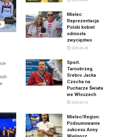
2025-08-08
Mielec:
Reprezentacja
A
Polski kobiet
odniosła
zwycięstwo
2025-06-28
Sport.
sce
Tarnobrzeg.
Srebro Jacka
ich.
Czecha na
ie
Pucharze Świata
we Włoszech
2025-03-15
Mielec/Region:
Podsumowanie
sukcesu Anny
Wielgosz