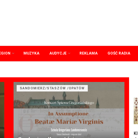
EGION
MUZYKA
AUDYCJE
REKLAMA
GOŚĆ RADIA
SANDOMIERZ/STASZÓW /OPATÓW
Kl