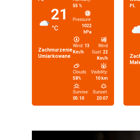
55 %
PL
21
Pressure:
1022
°C
hPa
Wind:
13
Wind
Zachmurzenie
Km/h
Gust:
22
Umiarkowane
Zac
Km/h
Mał
Clouds:
Visibility:
58%
10 km
Sunrise:
Sunset:
05:10
20:07