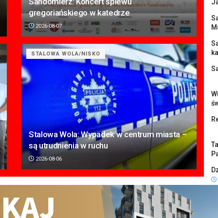
Sandomierz: Koncert śpiewu
J
gregoriańskiego w katedrze
Sa
2026-08-07
M
S
k
STALOWA WOLA/NISKO
S
Wł
ś
Re
Stalowa Wola: Wypadek w centrum miasta –
są utrudnienia w ruchu
Ta
Pa
2026-08-06
Dz