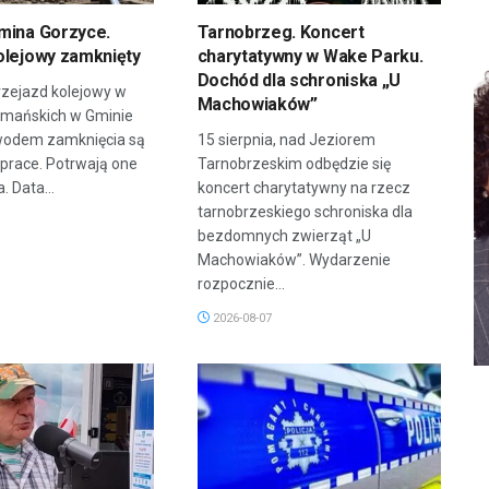
mina Gorzyce.
Tarnobrzeg. Koncert
olejowy zamknięty
charytatywny w Wake Parku.
Dochód dla schroniska „U
zejazd kolejowy w
Machowiaków”
rmańskich w Gminie
wodem zamknięcia są
15 sierpnia, nad Jeziorem
prace. Potrwają one
Tarnobrzeskim odbędzie się
. Data...
koncert charytatywny na rzecz
tarnobrzeskiego schroniska dla
bezdomnych zwierząt „U
Machowiaków”. Wydarzenie
rozpocznie...
2026-08-07