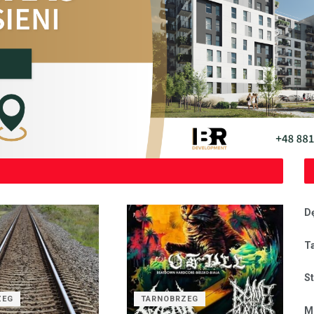
D
T
S
ZEG
TARNOBRZEG
M