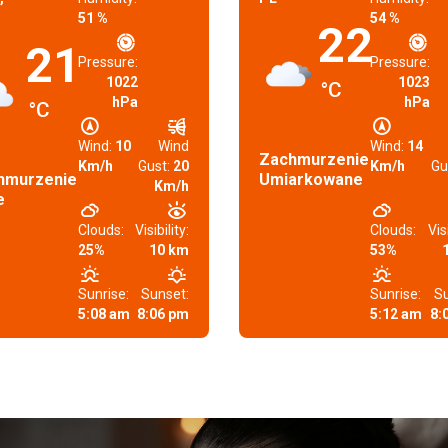
51 %
54 %
22
21
Pressure:
Pressure:
1022
1023
°C
hPa
hPa
°C
Wind:
10
Wind
Wind:
14
Zachmurzenie
Km/h
Gust:
20
Km/h
Gu
hmurzenie
Umiarkowane
Km/h
e
Clouds:
Visibility:
Clouds:
Visi
25%
10 km
53%
Sunrise:
Sunset:
Sunrise:
Su
5:08 am
8:06 pm
5:12 am
8: