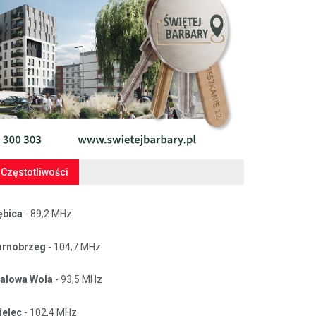
Częstotliwości
ębica
- 89,2 MHz
arnobrzeg
- 104,7 MHz
talowa Wola
- 93,5 MHz
ielec
- 102,4 MHz