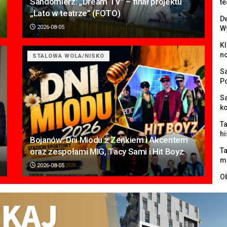
Sandomierz: „Dream TV” – finał projektu
te
„Lato w teatrze” (FOTO)
Dw
2026-08-05
W
K
n
STALOWA WOLA/NISKO
S
P
Sa
k
Ta
hi
Bojanów: Dni Miodu z Zenkiem i Akcentem
oraz zespołami MIG, Tacy Sami i Hit Boyz
Ta
m
2026-08-05
O