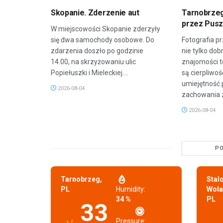
Skopanie. Zderzenie aut
Tarnobrzeg
przez Pus
W miejscowości Skopanie zderzyły
się dwa samochody osobowe. Do
Fotografia 
zdarzenia doszło po godzinie
nie tylko dob
14.00, na skrzyżowaniu ulic
znajomości t
Popiełuszki i Mieleckiej....
są cierpliwoś
umiejętność
2026-08-04
zachowania z
2026-08-04
PO
Tarnobrzeg,
Stal
PL
Humidity:
Wola
34 %
PL
33
Pressure: