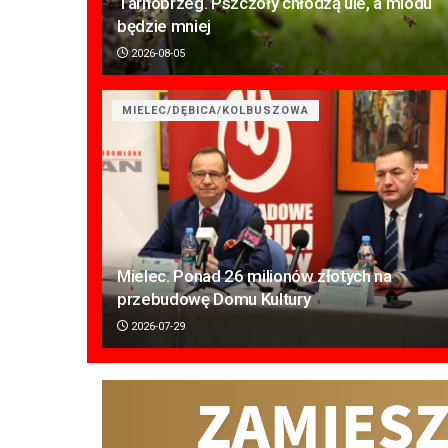
Tarnobrzeg. Pszczoły chłodzą ule, a miodu
będzie mniej
2026-08-05
MIELEC/DĘBICA/KOLBUSZOWA
Mielec. Ponad 26 milionów złotych na
przebudowę Domu Kultury
2026-07-29