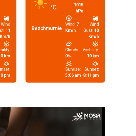
1015
°C
hPa
Wind
Wind:
7
Wind
Bezchmurnie
st:
11
Km/h
Gust:
10
Km/h
Km/h
bility:
Clouds:
Visibility:
10 km
0%
10 km
nset:
Sunrise:
Sunset:
10 pm
5:06 am
8:11 pm