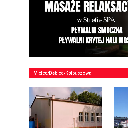
Mielec/Dębica/Kolbuszowa