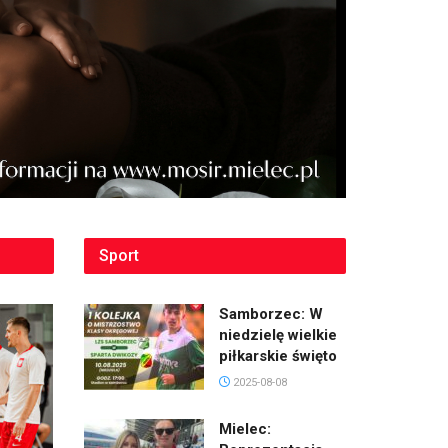
Sport
Samborzec: W
niedzielę wielkie
piłkarskie święto
2025-08-08
Mielec: