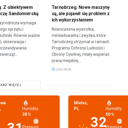
. Z obiektywem
Tarnobrzeg. Nowe maszyny
zczę Sandomierską
są, ale pojawił się problem z
ich wykorzystaniem
przyrodnicza wymaga
rego sprzętu i
Nowoczesna wywrotka,
echniki. Równie ważne
miniładowarka i zwyżka, które
ć, obserwacja i
Tarnobrzeg otrzymał w ramach
 przewidywania
Programu Ochrony Ludności i
wierząt....
Obrony Cywilnej, miały wspierać
pracę miejskiej...
2026-08-04
KAŻ WIĘCEJ
owa
Mielec,
,
Humidity:
PL
Humidity:
38 %
50 %
32
31
Pressure:
Pressure: