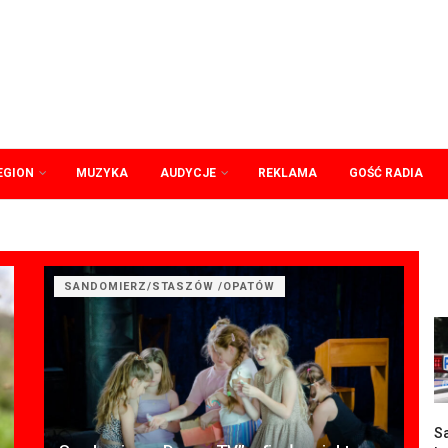
EGION
MUZYKA
AUDYCJE
REKLAMA
GOŚĆ RADIA
SANDOMIERZ/STASZÓW /OPATÓW
Sa