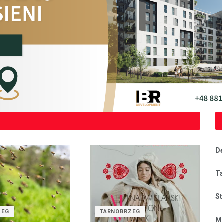
D
T
S
ZEG
TARNOBRZEG
M