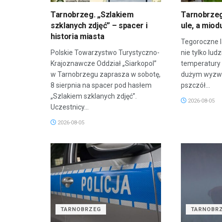
Tarnobrzeg. „Szlakiem
Tarnobrzeg
szklanych zdjęć” – spacer i
ule, a miod
historia miasta
Tegoroczne l
Polskie Towarzystwo Turystyczno-
nie tylko lud
Krajoznawcze Oddział „Siarkopol”
temperatury 
w Tarnobrzegu zaprasza w sobotę,
dużym wyzwa
8 sierpnia na spacer pod hasłem
pszczół...
„Szlakiem szklanych zdjęć”.
2026-08-05
Uczestnicy...
2026-08-05
TARNOBRZEG
TARNOBR