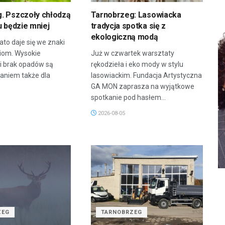
. Pszczoły chłodzą
Tarnobrzeg: Lasowiacka
u będzie mniej
tradycja spotka się z
ekologiczną modą
ato daje się we znaki
ziom. Wysokie
Już w czwartek warsztaty
i brak opadów są
rękodzieła i eko mody w stylu
niem także dla
lasowiackim. Fundacja Artystyczna
GA MON zaprasza na wyjątkowe
spotkanie pod hasłem...
2026-08-05
ZEG
TARNOBRZEG