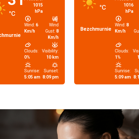
1015
1016
°C
hPa
hPa
°C
Wind:
6
Wind
Wind:
8
Bezchmurnie
Km/h
Gust:
8
Km/h
Gu
chmurnie
Km/h
Clouds:
Visibility:
Clouds:
Visi
0%
10 km
1%
Sunrise:
Sunset:
Sunrise:
Su
5:05 am
8:09 pm
5:09 am
8: