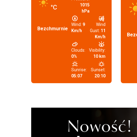
1015
°C
hPa
Wind:
9
Wind
Bezchmurnie
Km/h
Gust:
11
Bez
Km/h
Clouds:
Visibility:
0%
10 km
Sunrise:
Sunset:
05:07
20:10