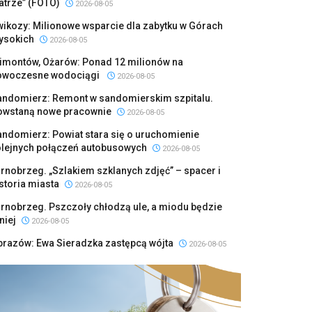
atrze” (FOTO)
2026-08-05
ikozy: Milionowe wsparcie dla zabytku w Górach
ysokich
2026-08-05
limontów, Ożarów: Ponad 12 milionów na
owoczesne wodociągi
2026-08-05
andomierz: Remont w sandomierskim szpitalu.
owstaną nowe pracownie
2026-08-05
ndomierz: Powiat stara się o uruchomienie
olejnych połączeń autobusowych
2026-08-05
rnobrzeg. „Szlakiem szklanych zdjęć” – spacer i
storia miasta
2026-08-05
rnobrzeg. Pszczoły chłodzą ule, a miodu będzie
niej
2026-08-05
brazów: Ewa Sieradzka zastępcą wójta
2026-08-05