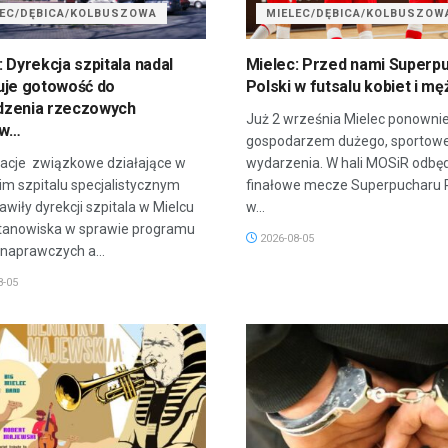
LEC/DĘBICA/KOLBUSZOWA
MIELEC/DĘBICA/KOLBUSZOW
: Dyrekcja szpitala nadal
Mielec: Przed nami Superp
uje gotowość do
Polski w futsalu kobiet i mę
dzenia rzeczowych
Już 2 września Mielec ponownie
ów…
gospodarzem dużego, sportow
acje związkowe działające w
wydarzenia. W hali MOSiR odbęd
im szpitalu specjalistycznym
finałowe mecze Superpucharu P
wiły dyrekcji szpitala w Mielcu
w...
tanowiska w sprawie programu
2026-08-05
 naprawczych a...
8-05