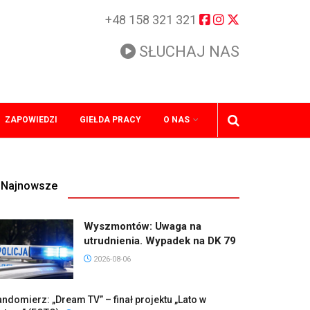
+48 158 321 321
SŁUCHAJ NAS
ZAPOWIEDZI
GIEŁDA PRACY
O NAS
Najnowsze
Wyszmontów: Uwaga na
utrudnienia. Wypadek na DK 79
2026-08-06
ndomierz: „Dream TV” – finał projektu „Lato w