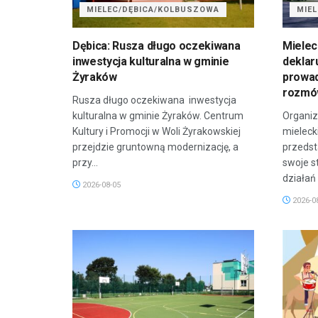
MIELEC/DĘBICA/KOLBUSZOWA
MIE
Dębica: Rusza długo oczekiwana
Mielec
inwestycja kulturalna w gminie
deklar
Żyraków
prowa
rozm
Rusza długo oczekiwana inwestycja
kulturalna w gminie Żyraków. Centrum
Organiz
Kultury i Promocji w Woli Żyrakowskiej
mieleck
przejdzie gruntowną modernizację, a
przedsta
przy...
swoje s
działań
2026-08-05
2026-0