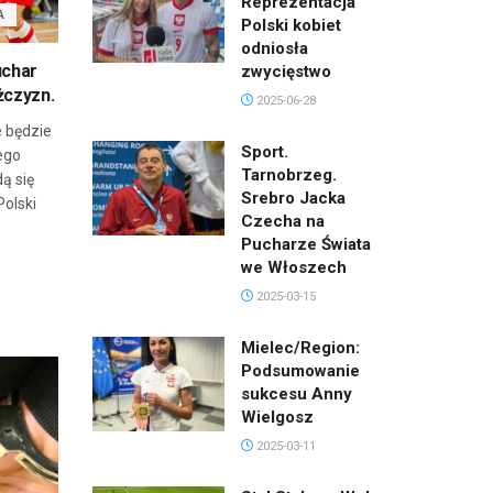
Reprezentacja
A
Polski kobiet
odniosła
uchar
zwycięstwo
żczyzn.
2025-06-28
 będzie
Sport.
ego
Tarnobrzeg.
ą się
Srebro Jacka
olski
Czecha na
Pucharze Świata
we Włoszech
2025-03-15
Mielec/Region:
Podsumowanie
sukcesu Anny
Wielgosz
2025-03-11