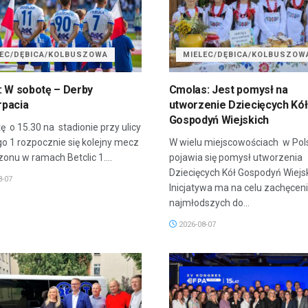
LEC/DĘBICA/KOLBUSZOWA
MIELEC/DĘBICA/KOLBUSZOW
: W sobotę – Derby
Cmolas: Jest pomysł na
pacia
utworzenie Dziecięcych Kół
Gospodyń Wiejskich
ę o 15.30 na stadionie przy ulicy
go 1 rozpocznie się kolejny mecz
W wielu miejscowościach w Pol
onu w ramach Betclic 1....
pojawia się pomysł utworzenia
Dziecięcych Kół Gospodyń Wiejsk
8-07
Inicjatywa ma na celu zachęcen
najmłodszych do...
2026-08-07