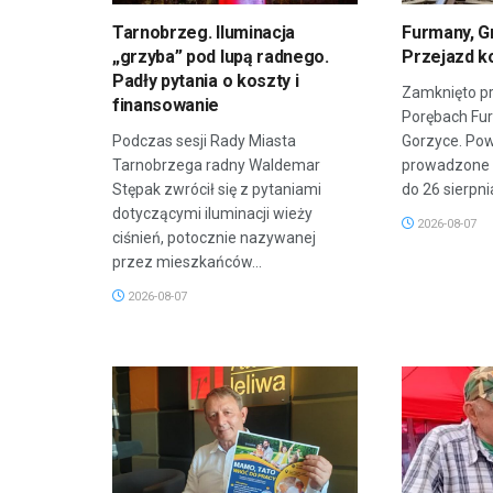
Tarnobrzeg. Iluminacja
Furmany, G
„grzyba” pod lupą radnego.
Przejazd k
Padły pytania o koszty i
Zamknięto pr
finansowanie
Porębach Fu
Podczas sesji Rady Miasta
Gorzyce. Po
Tarnobrzega radny Waldemar
prowadzone 
Stępak zwrócił się z pytaniami
do 26 sierpnia
dotyczącymi iluminacji wieży
2026-08-07
ciśnień, potocznie nazywanej
przez mieszkańców...
2026-08-07