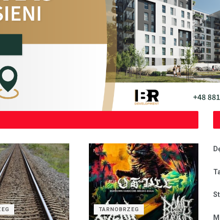
D
T
S
ZEG
TARNOBRZEG
M