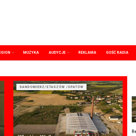
EGION
MUZYKA
AUDYCJE
REKLAMA
GOŚĆ RADIA
SANDOMIERZ/STASZÓW /OPATÓW
Re