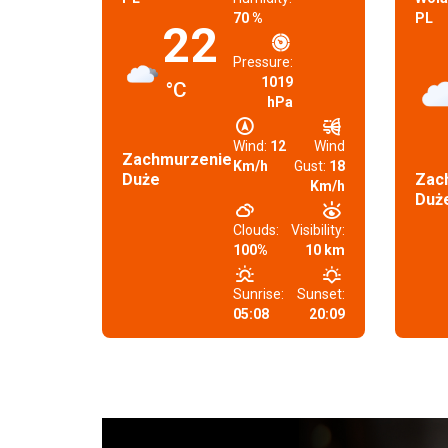
70 %
PL
22
Pressure:
1019
°C
hPa
Wind:
12
Wind
Zachmurzenie
Km/h
Gust:
18
Duże
Zac
Km/h
Duż
Clouds:
Visibility:
100%
10 km
Sunrise:
Sunset:
05:08
20:09