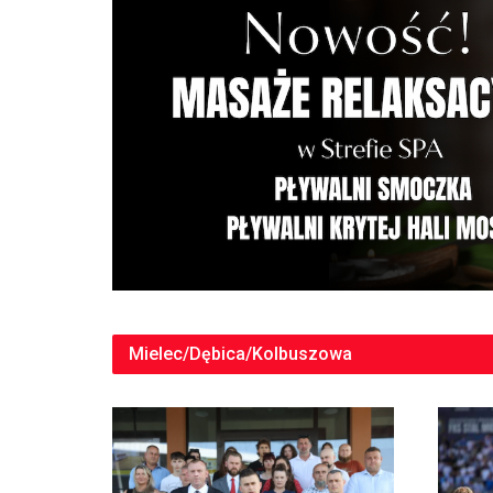
Mielec/Dębica/Kolbuszowa