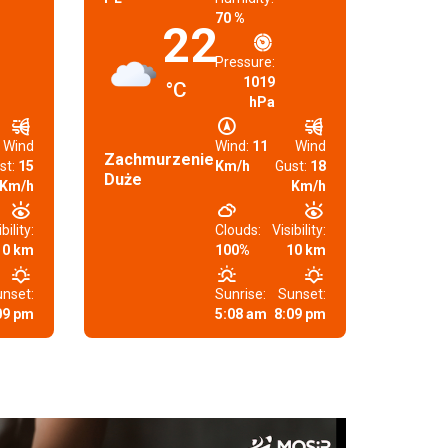
70 %
22
Pressure:
1019
°C
hPa
Wind
Wind:
11
Wind
Zachmurzenie
st:
15
Km/h
Gust:
18
Duże
Km/h
Km/h
bility:
Clouds:
Visibility:
10 km
100%
10 km
nset:
Sunrise:
Sunset:
09 pm
5:08 am
8:09 pm