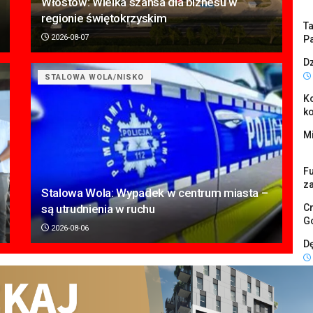
Włostów: Wielka szansa dla biznesu w
regionie świętokrzyskim
Ta
2026-08-07
Pa
Dz
STALOWA WOLA/NISKO
K
k
Mi
F
z
Stalowa Wola: Wypadek w centrum miasta –
są utrudnienia w ruchu
Cm
G
2026-08-06
D