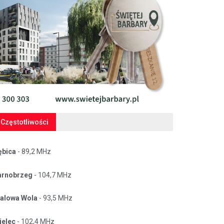
Częstotliwości
ębica
- 89,2 MHz
arnobrzeg
- 104,7 MHz
talowa Wola
- 93,5 MHz
ielec
- 102,4 MHz