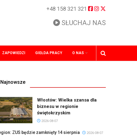
+48 158 321 321
SŁUCHAJ NAS
ZAPOWIEDZI
GIEŁDA PRACY
O NAS
Najnowsze
Włostów: Wielka szansa dla
biznesu w regionie
świętokrzyskim
2026-08-07
gion: ZUS będzie zamknięty 14 sierpnia
2026-08-07