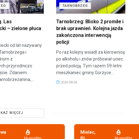
ZEG
TARNOBRZEG
. Las
Tarnobrzeg: Blisko 2 promile i
ki – zielone płuca
brak uprawnień. Kolejna jazda
zakończona interwencją
policji
iecki od lat nazywany
 Tarnobrzega i
Po raz kolejny wsiadł za kierownicę
dnym z
po alkoholu i znów próbował uciec
ych przyrodniczo
przed policją. Tym razem 59-letni
ście. Zdaniem
mieszkaniec gminy Gorzyce...
arnobrzeżanina,...
2026-08-06
KAŻ WIĘCEJ
owa
Mielec,
,
Humidity:
PL
Humidity: