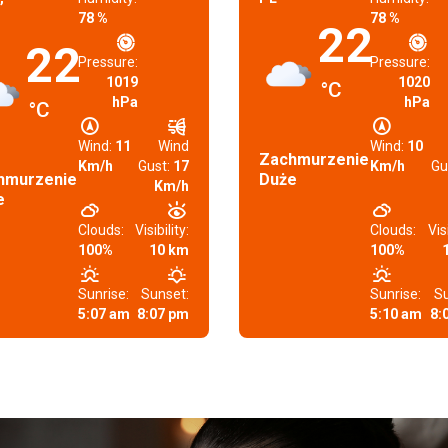
78 %
78 %
22
22
Pressure:
Pressure:
1019
1020
°C
hPa
hPa
°C
Wind:
11
Wind
Wind:
10
Zachmurzenie
Km/h
Gust:
17
Km/h
Gu
hmurzenie
Duże
Km/h
e
Clouds:
Visibility:
Clouds:
Visi
100%
10 km
100%
Sunrise:
Sunset:
Sunrise:
Su
5:07 am
8:07 pm
5:10 am
8: