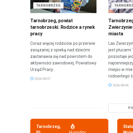
TARNOBRZEG
TARNOBR
Tarnobrzeg, powiat
Tarnobrzeg
tarnobrzeski. Rodzice a rynek
Zwierzyniec
pracy
miasta
Coraz więcej rodziców po przerwie
Las Zwierzyn
związanej z opieką nad dziećmi
jest płucami
zastanawia się nad powrotem do
pozostaje je
aktywności zawodowej. Powiatowy
najcenniejsz
Urząd Pracy...
miejsc w mie
rodowitego t
2026-08-07
2026-08-06
PO
Tarnobrzeg,
Stal
PL
Humidity:
Wola