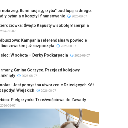
rnobrzeg. Iluminacja „grzyba” pod lupą radnego.
dły pytania o koszty i finansowanie
2026-08-07
ierdziówka: Święto Kapusty w sobotę 8 sierpnia
2026-08-07
olbuszowa: Kampania referendalna w powiecie
olbuszowskim już rozpoczęta
2026-08-07
elec: W sobotę – Derby Podkarpacia
2026-08-07
urmany, Gmina Gorzyce. Przejazd kolejowy
amknięty
2026-08-07
olas: Jest pomysł na utworzenie Dziecięcych Kół
ospodyń Wiejskich
2026-08-07
ębica: Pielgrzymka Trzeźwościowa do Zawady
2026-08-07