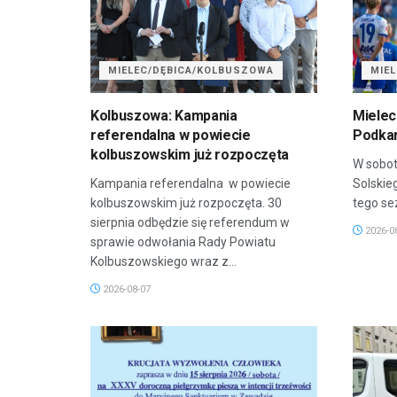
MIELEC/DĘBICA/KOLBUSZOWA
MIE
Kolbuszowa: Kampania
Mielec
referendalna w powiecie
Podkar
kolbuszowskim już rozpoczęta
W sobot
Kampania referendalna w powiecie
Solskie
kolbuszowskim już rozpoczęta. 30
tego sez
sierpnia odbędzie się referendum w
2026-0
sprawie odwołania Rady Powiatu
Kolbuszowskiego wraz z...
2026-08-07