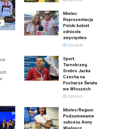
2025-08-08
Mielec:
Reprezentacja
A
Polski kobiet
odniosła
zwycięstwo
2025-06-28
Sport.
sce
Tarnobrzeg.
Srebro Jacka
ich.
Czecha na
ie
Pucharze Świata
we Włoszech
2025-03-15
Mielec/Region:
Podsumowanie
sukcesu Anny
Wielgosz