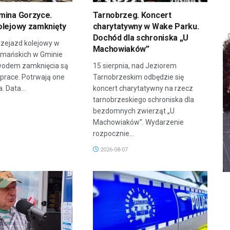
mina Gorzyce.
Tarnobrzeg. Koncert
olejowy zamknięty
charytatywny w Wake Parku.
Dochód dla schroniska „U
zejazd kolejowy w
Machowiaków”
rmańskich w Gminie
wodem zamknięcia są
15 sierpnia, nad Jeziorem
prace. Potrwają one
Tarnobrzeskim odbędzie się
. Data...
koncert charytatywny na rzecz
tarnobrzeskiego schroniska dla
bezdomnych zwierząt „U
Machowiaków”. Wydarzenie
rozpocznie...
2026-08-07