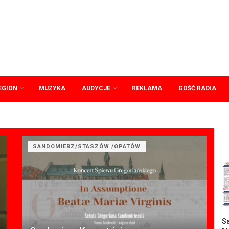
EGION
MUZYKA
AUDYCJE
REKLAMA
GOŚĆ RADIA
SANDOMIERZ/STASZÓW /OPATÓW
Sa