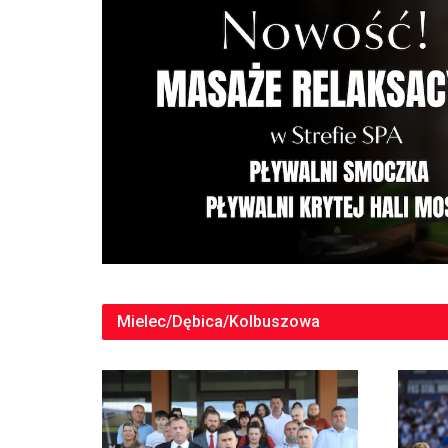
Mielec/Dębica/Kolbuszowa