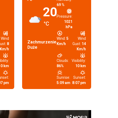
69 %
20
Pressure:
1021
°C
hPa
Wind
Wind:
5
Wind
Zachmurzenie
ust:
8
Km/h
Gust:
14
Duże
Km/h
Km/h
bility:
Clouds:
Visibility:
10 km
86%
10 km
nset:
Sunrise:
Sunset:
07 pm
5:09 am
8:07 pm