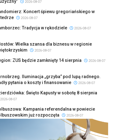
uzyczny”
2026-08-07
andomierz: Koncert śpiewu gregoriańskiego w
atedrze
2026-08-07
amborzec: Tradycja w rękodziele
2026-08-07
ostów: Wielka szansa dla biznesu w regionie
więtokrzyskim
2026-08-07
gion: ZUS będzie zamknięty 14 sierpnia
2026-08-07
rnobrzeg. Iluminacja „grzyba” pod lupą radnego.
dły pytania o koszty i finansowanie
2026-08-07
ierdziówka: Święto Kapusty w sobotę 8 sierpnia
2026-08-07
olbuszowa: Kampania referendalna w powiecie
olbuszowskim już rozpoczęta
2026-08-07