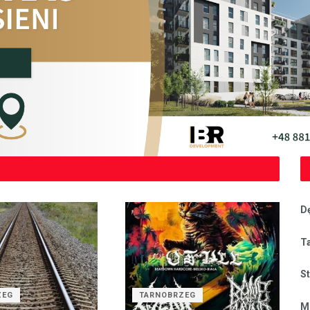
D
T
S
ZEG
TARNOBRZEG
M