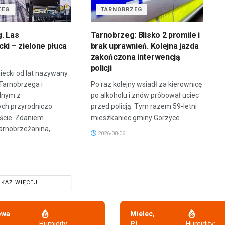
ZEG
TARNOBRZEG
. Las
Tarnobrzeg: Blisko 2 promile i
ki – zielone płuca
brak uprawnień. Kolejna jazda
zakończona interwencją
policji
iecki od lat nazywany
 Tarnobrzega i
Po raz kolejny wsiadł za kierownicę
dnym z
po alkoholu i znów próbował uciec
ych przyrodniczo
przed policją. Tym razem 59-letni
ście. Zdaniem
mieszkaniec gminy Gorzyce...
arnobrzeżanina,...
2026-08-06
KAŻ WIĘCEJ
owa
Mielec,
,
Humidity:
PL
Humidity: