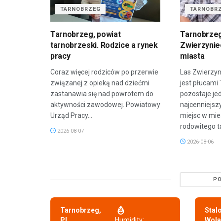
TARNOBRZEG
TARNOBR
Tarnobrzeg, powiat
Tarnobrzeg
tarnobrzeski. Rodzice a rynek
Zwierzyniec
pracy
miasta
Coraz więcej rodziców po przerwie
Las Zwierzyn
związanej z opieką nad dziećmi
jest płucami
zastanawia się nad powrotem do
pozostaje je
aktywności zawodowej. Powiatowy
najcenniejsz
Urząd Pracy...
miejsc w mie
rodowitego t
2026-08-07
2026-08-06
PO
Tarnobrzeg,
Stal
PL
Humidity:
Wola