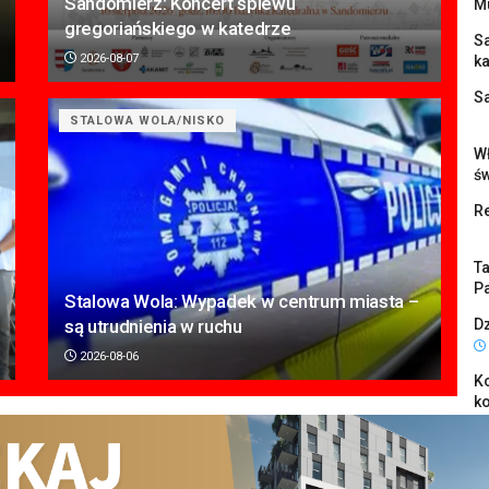
Sandomierz: Koncert śpiewu
M
gregoriańskiego w katedrze
S
2026-08-07
k
S
STALOWA WOLA/NISKO
Wł
ś
Re
Ta
Pa
Stalowa Wola: Wypadek w centrum miasta –
są utrudnienia w ruchu
Dz
2026-08-06
K
k