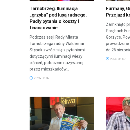
Tarnobrzeg. Iluminacja
Furmany, G
„grzyba” pod lupą radnego.
Przejazd k
Padły pytania o koszty i
Zamknięto pr
finansowanie
Porębach Fu
Podczas sesji Rady Miasta
Gorzyce. Po
Tarnobrzega radny Waldemar
prowadzone 
Stępak zwrócił się z pytaniami
do 26 sierpnia
dotyczącymi iluminacji wieży
2026-08-07
ciśnień, potocznie nazywanej
przez mieszkańców...
2026-08-07