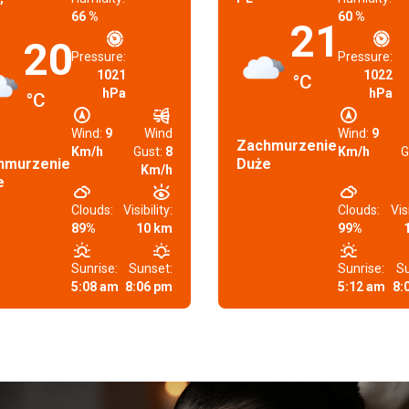
66 %
60 %
21
20
Pressure:
Pressure:
1021
1022
°C
hPa
hPa
°C
Wind:
9
Wind
Wind:
9
Zachmurzenie
Km/h
Gust:
8
Km/h
G
hmurzenie
Duże
Km/h
e
Clouds:
Visibility:
Clouds:
Visi
89%
10 km
99%
Sunrise:
Sunset:
Sunrise:
Su
5:08 am
8:06 pm
5:12 am
8: