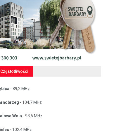
Częstotliwości
ębica
- 89,2 MHz
arnobrzeg
- 104,7 MHz
talowa Wola
- 93,5 MHz
ielec
- 102,4 MHz