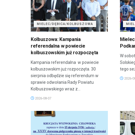
MIELEC/DĘBICA/KOLBUSZOWA
MIE
Kolbuszowa: Kampania
Mielec
referendalna w powiecie
Podkar
kolbuszowskim już rozpoczęta
W sobot
Kampania referendalna w powiecie
Solskie
kolbuszowskim już rozpoczęta. 30
tego sez
sierpnia odbędzie się referendum w
2026-0
sprawie odwołania Rady Powiatu
Kolbuszowskiego wraz z...
2026-08-07