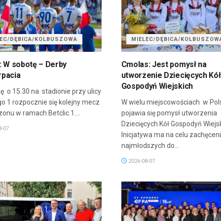
LEC/DĘBICA/KOLBUSZOWA
MIELEC/DĘBICA/KOLBUSZOW
: W sobotę – Derby
Cmolas: Jest pomysł na
pacia
utworzenie Dziecięcych Kół
Gospodyń Wiejskich
ę o 15.30 na stadionie przy ulicy
go 1 rozpocznie się kolejny mecz
W wielu miejscowościach w Pol
onu w ramach Betclic 1....
pojawia się pomysł utworzenia
Dziecięcych Kół Gospodyń Wiejsk
8-07
Inicjatywa ma na celu zachęcen
najmłodszych do...
2026-08-07