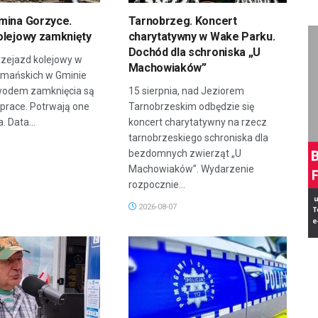
mina Gorzyce.
Tarnobrzeg. Koncert
olejowy zamknięty
charytatywny w Wake Parku.
Dochód dla schroniska „U
zejazd kolejowy w
Machowiaków”
rmańskich w Gminie
wodem zamknięcia są
15 sierpnia, nad Jeziorem
prace. Potrwają one
Tarnobrzeskim odbędzie się
. Data...
koncert charytatywny na rzecz
tarnobrzeskiego schroniska dla
bezdomnych zwierząt „U
Machowiaków”. Wydarzenie
rozpocznie...
2026-08-07