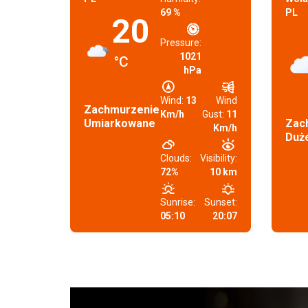
69 %
PL
20
Pressure:
1021
°C
hPa
Wind:
13
Wind
Zachmurzenie
Km/h
Gust:
11
Umiarkowane
Zac
Km/h
Duż
Clouds:
Visibility:
72%
10 km
Sunrise:
Sunset:
05:10
20:07