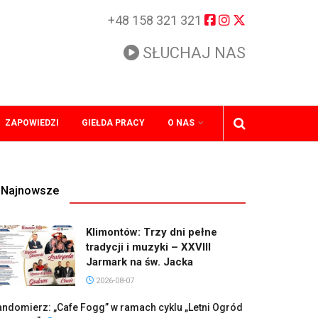
+48 158 321 321
SŁUCHAJ NAS
ZAPOWIEDZI
GIEŁDA PRACY
O NAS
Najnowsze
Klimontów: Trzy dni pełne
tradycji i muzyki – XXVIII
Jarmark na św. Jacka
2026-08-07
ndomierz: „Cafe Fogg” w ramach cyklu „Letni Ogród