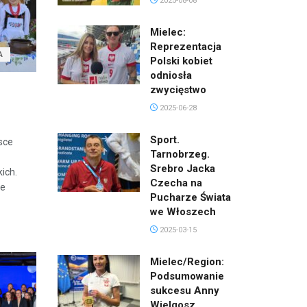
2025-08-08
Mielec:
Reprezentacja
A
Polski kobiet
odniosła
zwycięstwo
2025-06-28
Sport.
sce
Tarnobrzeg.
Srebro Jacka
ich.
Czecha na
ie
Pucharze Świata
we Włoszech
2025-03-15
Mielec/Region:
Podsumowanie
sukcesu Anny
Wielgosz