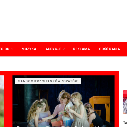
EGION
MUZYKA
AUDYCJE
REKLAMA
GOŚĆ RADIA
SANDOMIERZ/STASZÓW /OPATÓW
Ta