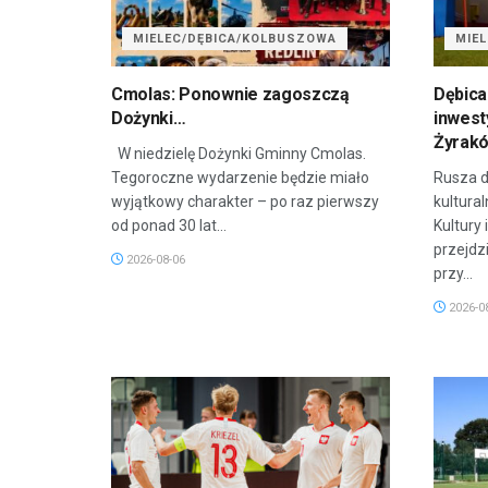
MIELEC/DĘBICA/KOLBUSZOWA
MIE
Cmolas: Ponownie zagoszczą
Dębica
Dożynki…
inwest
Żyrak
W niedzielę Dożynki Gminny Cmolas.
Tegoroczne wydarzenie będzie miało
Rusza d
wyjątkowy charakter – po raz pierwszy
kultura
od ponad 30 lat...
Kultury 
przejdz
2026-08-06
przy...
2026-0