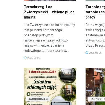
Tarnobrzeg. Las
Tarnobrzeg
Zwierzyniecki – zielone płuca
tarnobrzesk
miasta
pracy
Las Zwierzyniecki od lat nazywany
Coraz więcej
jest płucami Tarnobrzega i
związanej z 
pozostaje jednym z
zastanawia 
najcenniejszych przyrodniczo
aktywności 
miejsc w mieście. Zdaniem
Urząd Pracy..
rodowitego tarnobrzeżanina,...
2026-08-06
2026-08-06
TARNOBRZEG
TARNOBR