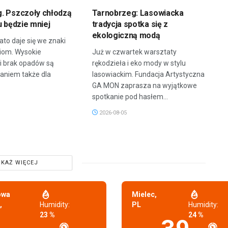
. Pszczoły chłodzą
Tarnobrzeg: Lasowiacka
u będzie mniej
tradycja spotka się z
ekologiczną modą
ato daje się we znaki
ziom. Wysokie
Już w czwartek warsztaty
i brak opadów są
rękodzieła i eko mody w stylu
niem także dla
lasowiackim. Fundacja Artystyczna
GA MON zaprasza na wyjątkowe
spotkanie pod hasłem...
2026-08-05
KAŻ WIĘCEJ
owa
Mielec,
,
Humidity:
PL
Humidity:
23 %
24 %