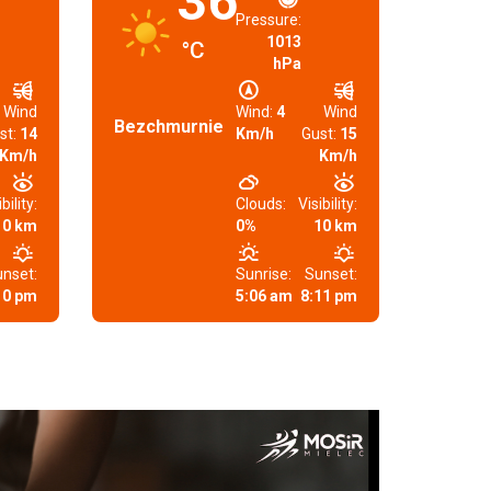
36
Pressure:
1013
°C
hPa
Wind
Wind:
4
Wind
Bezchmurnie
st:
14
Km/h
Gust:
15
Km/h
Km/h
bility:
Clouds:
Visibility:
10 km
0%
10 km
nset:
Sunrise:
Sunset:
10 pm
5:06 am
8:11 pm