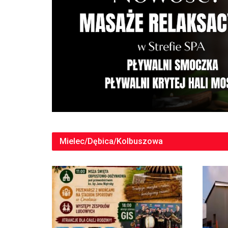
Mielec/Dębica/Kolbuszowa