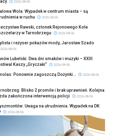
racy
2026-08-06
talowa Wola: Wypadek w centrum miasta – są
rudnienia w ruchu
2026-08-06
ieczysław Rawski, członek Rejonowego Koła
szczelarzy w Tarnobrzegu
2026-08-06
ylista i reżyser pokazów mody, Jarosław Szado
2026-08-06
nów Lubelski: Dwa dni smaków i muzyki – XXIII
stiwal Kaszy „Gryczaki”
2026-08-06
molas: Ponownie zagoszczą Dożynki…
2026-08-06
rnobrzeg: Blisko 2 promile i brak uprawnień. Kolejna
zda zakończona interwencją policji
2026-08-06
yszmontów: Uwaga na utrudnienia. Wypadek na DK
9
2026-08-06