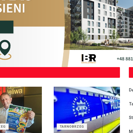
D
T
S
ZEG
TARNOBRZEG
M