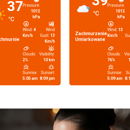
39
37
Pressure:
Pressure:
1012
1012
°C
hPa
hPa
°C
Wind:
4
Wind
Wind:
13
Zachmurzenie
Km/h
Gust:
13
Km/h
Gu
chmurnie
Umiarkowane
Km/h
Clouds:
Visibility:
Clouds:
Visi
2%
10 km
76%
Sunrise:
Sunset:
Sunrise:
Su
5:05 am
8:09 pm
5:09 am
8: