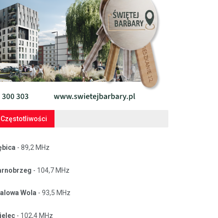
Częstotliwości
ębica
- 89,2 MHz
arnobrzeg
- 104,7 MHz
talowa Wola
- 93,5 MHz
ielec
- 102,4 MHz