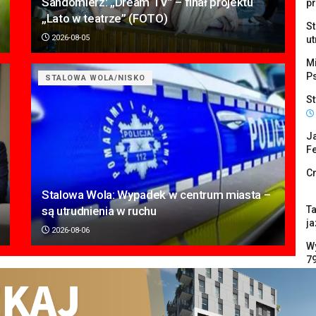
Sandomierz: „Dream TV” – finał projektu
p
„Lato w teatrze” (FOTO)
S
2026-08-05
ut
M
P
STALOWA WOLA/NISKO
St
Ja
Fe
C
Stalowa Wola: Wypadek w centrum miasta –
są utrudnienia w ruchu
Ta
ja
2026-08-06
W
7