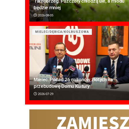
Tarnobrzeg. Pszczoły chłodzą ule, a miodu
będzie mniej
2026-08-05
MIELEC/DĘBICA/KOLBUSZOWA
Mielec. Ponad 26 milionów złotych na
przebudowę Domu Kultury
2026-07-29