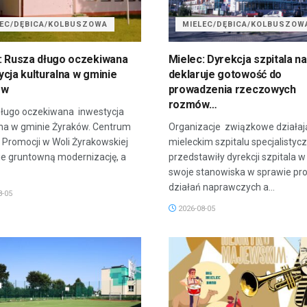
LEC/DĘBICA/KOLBUSZOWA
MIELEC/DĘBICA/KOLBUSZOW
: Rusza długo oczekiwana
Mielec: Dyrekcja szpitala na
ycja kulturalna w gminie
deklaruje gotowość do
ów
prowadzenia rzeczowych
rozmów…
ługo oczekiwana inwestycja
lna w gminie Żyraków. Centrum
Organizacje związkowe działaj
i Promocji w Woli Żyrakowskiej
mieleckim szpitalu specjalisty
ie gruntowną modernizację, a
przedstawiły dyrekcji szpitala w
swoje stanowiska w sprawie p
działań naprawczych a...
8-05
2026-08-05