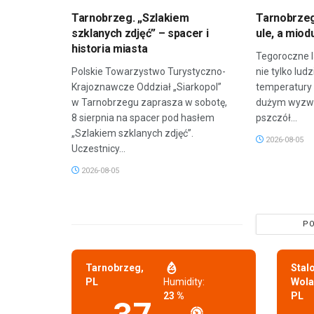
Tarnobrzeg. „Szlakiem
Tarnobrzeg
szklanych zdjęć” – spacer i
ule, a miod
historia miasta
Tegoroczne l
Polskie Towarzystwo Turystyczno-
nie tylko lud
Krajoznawcze Oddział „Siarkopol”
temperatury 
w Tarnobrzegu zaprasza w sobotę,
dużym wyzwa
8 sierpnia na spacer pod hasłem
pszczół...
„Szlakiem szklanych zdjęć”.
2026-08-05
Uczestnicy...
2026-08-05
PO
Tarnobrzeg,
Stal
PL
Humidity:
Wola
23 %
PL