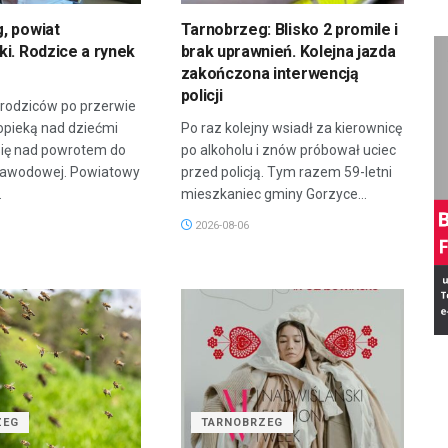
, powiat
Tarnobrzeg: Blisko 2 promile i
i. Rodzice a rynek
brak uprawnień. Kolejna jazda
zakończona interwencją
policji
 rodziców po przerwie
opieką nad dziećmi
Po raz kolejny wsiadł za kierownicę
się nad powrotem do
po alkoholu i znów próbował uciec
zawodowej. Powiatowy
przed policją. Tym razem 59-letni
.
mieszkaniec gminy Gorzyce...
2026-08-06
ZEG
TARNOBRZEG