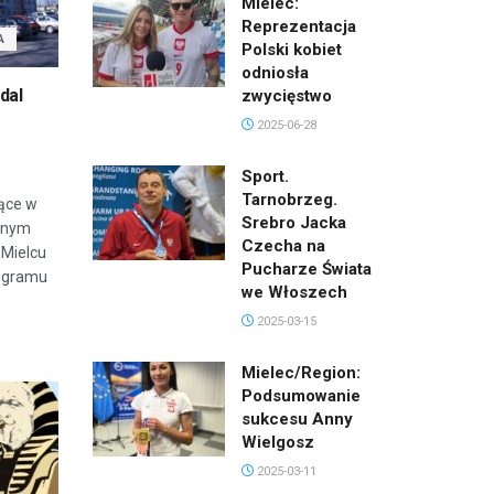
Mielec:
Reprezentacja
A
Polski kobiet
odniosła
dal
zwycięstwo
2025-06-28
Sport.
Tarnobrzeg.
ące w
Srebro Jacka
cznym
Czecha na
 Mielcu
Pucharze Świata
rogramu
we Włoszech
2025-03-15
Mielec/Region:
Podsumowanie
sukcesu Anny
Wielgosz
2025-03-11