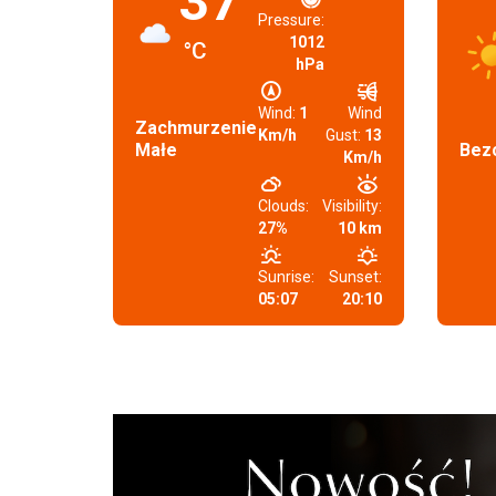
37
Pressure:
1012
°C
hPa
Wind:
1
Wind
Zachmurzenie
Km/h
Gust:
13
Małe
Bez
Km/h
Clouds:
Visibility:
27%
10 km
Sunrise:
Sunset:
05:07
20:10