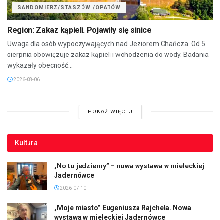
SANDOMIERZ/STASZÓW /OPATÓW
Region: Zakaz kąpieli. Pojawiły się sinice
Uwaga dla osób wypoczywających nad Jeziorem Chańcza. Od 5
sierpnia obowiązuje zakaz kąpieli i wchodzenia do wody. Badania
wykazały obecność...
2026-08-06
POKAŻ WIĘCEJ
Kultura
„No to jedziemy” – nowa wystawa w mieleckiej
Jadernówce
2026-07-10
„Moje miasto” Eugeniusza Rajchela. Nowa
wystawa w mieleckiej Jadernówce