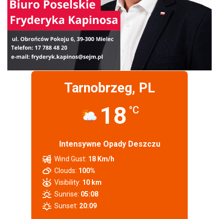
Tarnobrzeg, PL
18
°C
Intensywne Opady Deszczu
Wind Gust:
18 Km/h
Clouds:
100%
Visibility:
10 km
Sunrise:
05:08
Sunset:
20:09