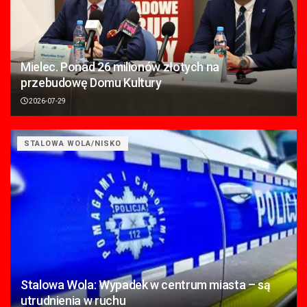
Mielec. Ponad 26 milionów złotych na
przebudowę Domu Kultury
2026-07-29
STALOWA WOLA/NISKO
Stalowa Wola: Wypadek w centrum miasta – są
utrudnienia w ruchu