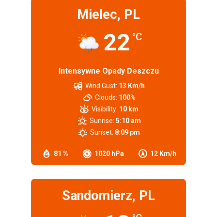
Mielec, PL
22
°C
Intensywne Opady Deszczu
Wind Gust:
13 Km/h
Clouds:
100%
Visibility:
10 km
Sunrise:
5:10 am
Sunset:
8:09 pm
81 %
1020 hPa
12 Km/h
Sandomierz, PL