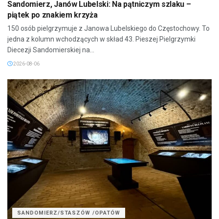
Sandomierz, Janów Lubelski: Na pątniczym szlaku –
piątek po znakiem krzyża
150 osób pielgrzymuje z Janowa Lubelskiego do Częstochowy. To
jedna z kolumn wchodzących w skład 43. Pieszej Pielgrzymki
Diecezji Sandomierskiej na...
2026-08-06
SANDOMIERZ/STASZÓW /OPATÓW