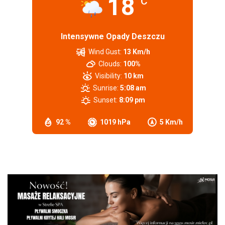
18
°C
Intensywne Opady Deszczu
Wind Gust:
13 Km/h
Clouds:
100%
Visibility:
10 km
Sunrise:
5:08 am
Sunset:
8:09 pm
92 %
1019 hPa
5 Km/h