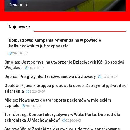
2026-08-06
Najnowsze
Kolbuszowa: Kampania referendalna w powiecie
kolbuszowskim już rozpoczęta
2026-08-07
Cmolas: Jest pomysł na utworzenie Dziecięcych Kół Gospodyń
Wiejskich
2026-08-07
Dębica: Pielgrzymka Trzeźwościowa do Zawady
2026-08-07
Opatów: Pijana kierująca próbowała uciec. Zatrzymał ją świadek
zdarzenia
2026-08-07
Mielec: Nowe auto do transportu pacjentów w mieleckim
szpitalu
2026-08-07
Tarnobrzeg. Koncert charytatywny w Wake Parku. Dochód dla
schroniska „U Machowiaków”
2026-08-07
Stalowa Wola: Zasłabł za kierownicą, uderzył w zaparkowane