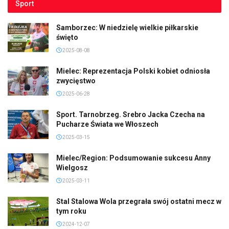
Sport
Samborzec: W niedzielę wielkie piłkarskie
święto
2025-08-08
Mielec: Reprezentacja Polski kobiet odniosła
zwycięstwo
2025-06-28
Sport. Tarnobrzeg. Srebro Jacka Czecha na
Pucharze Świata we Włoszech
2025-03-15
Mielec/Region: Podsumowanie sukcesu Anny
Wielgosz
2025-03-11
Stal Stalowa Wola przegrała swój ostatni mecz w
tym roku
2024-12-07