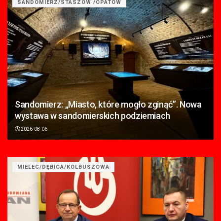
SANDOMIERZ/STASZÓW /OPATÓW
Sandomierz: „Miasto, które mogło zginąć”. Nowa
wystawa w sandomierskich podziemiach
2026-08-06
MIELEC/DĘBICA/KOLBUSZOWA