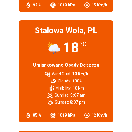
92 %
1019 hPa
15 Km/h
Stalowa Wola, PL
18
°C
Umiarkowane Opady Deszczu
Wind Gust:
19 Km/h
Clouds:
100%
Visibility:
10 km
Sunrise:
5:07 am
Sunset:
8:07 pm
85 %
1019 hPa
12 Km/h