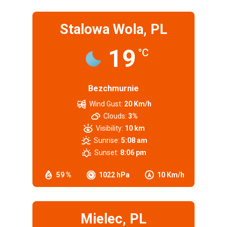
Stalowa Wola, PL
19
°C
Bezchmurnie
Wind Gust:
20 Km/h
Clouds:
3%
Visibility:
10 km
Sunrise:
5:08 am
Sunset:
8:06 pm
59 %
1022 hPa
10 Km/h
Mielec, PL