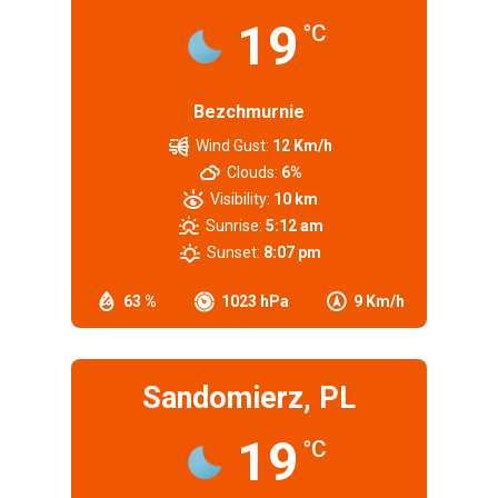
19
°C
Bezchmurnie
Wind Gust:
12 Km/h
Clouds:
6%
Visibility:
10 km
Sunrise:
5:12 am
Sunset:
8:07 pm
63 %
1023 hPa
9 Km/h
Sandomierz, PL
19
°C