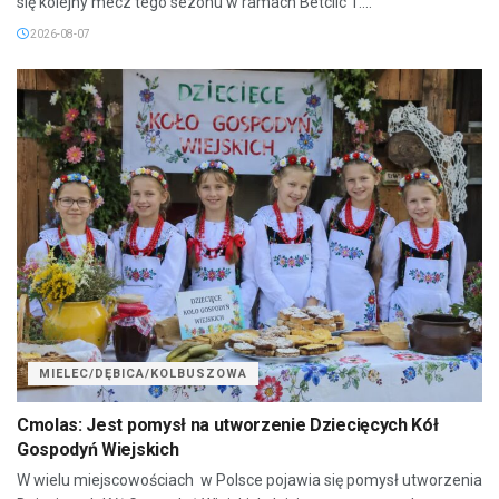
się kolejny mecz tego sezonu w ramach Betclic 1....
2026-08-07
MIELEC/DĘBICA/KOLBUSZOWA
Cmolas: Jest pomysł na utworzenie Dziecięcych Kół
Gospodyń Wiejskich
W wielu miejscowościach w Polsce pojawia się pomysł utworzenia