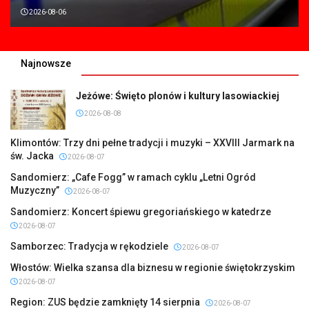
2026-08-06
Najnowsze
Jeżówe: Święto plonów i kultury lasowiackiej
2026-08-08
Klimontów: Trzy dni pełne tradycji i muzyki – XXVIII Jarmark na
św. Jacka
2026-08-07
Sandomierz: „Cafe Fogg” w ramach cyklu „Letni Ogród
Muzyczny”
2026-08-07
Sandomierz: Koncert śpiewu gregoriańskiego w katedrze
2026-08-07
Samborzec: Tradycja w rękodziele
2026-08-07
Włostów: Wielka szansa dla biznesu w regionie świętokrzyskim
2026-08-07
Region: ZUS będzie zamknięty 14 sierpnia
2026-08-07