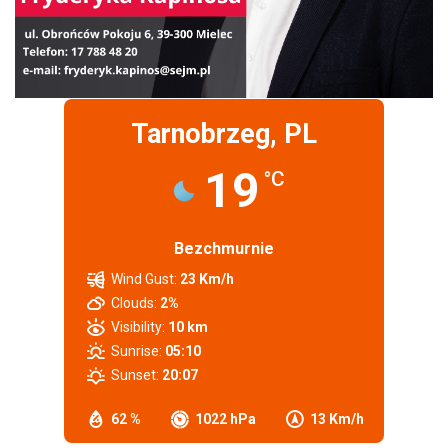
Tarnobrzeg, PL
19
°C
Bezchmurnie
Wind Gust:
23 Km/h
Clouds:
2%
Visibility:
10 km
Sunrise:
05:10
Sunset:
20:07
62 %
1022 hPa
13 Km/h