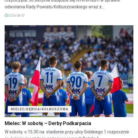
odwołania Rady Powiatu Kolbuszowskiego wraz z...
2026-08-07
MIELEC/DĘBICA/KOLBUSZOWA
Mielec: W sobotę – Derby Podkarpacia
W sobotę o 15.30 na stadionie przy ulicy Solskiego 1 rozpocznie