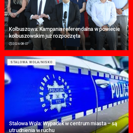
Kolbuszowa: Kampania referendalna w powiecie
kolbuszowskim już rozpoczęta
2026-08-07
STALOWA WOLA/NISKO
Stalowa Wola: Wypadek w centrum miasta – są
utrudnienia w ruchu