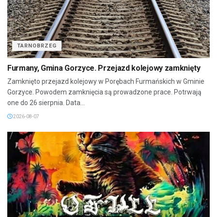
TARNOBRZEG
Furmany, Gmina Gorzyce. Przejazd kolejowy zamknięty
Zamknięto przejazd kolejowy w Porębach Furmańskich w Gminie
Gorzyce. Powodem zamknięcia są prowadzone prace. Potrwają
one do 26 sierpnia. Data...
2026-08-07