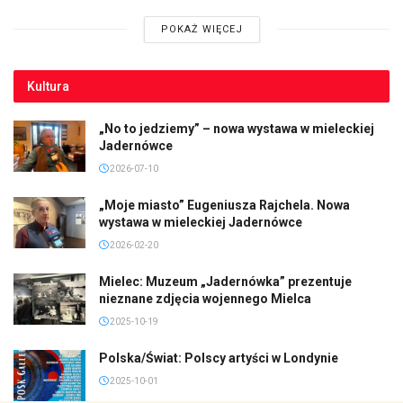
POKAŻ WIĘCEJ
Kultura
„No to jedziemy” – nowa wystawa w mieleckiej
Jadernówce
2026-07-10
„Moje miasto” Eugeniusza Rajchela. Nowa
wystawa w mieleckiej Jadernówce
2026-02-20
Mielec: Muzeum „Jadernówka” prezentuje
nieznane zdjęcia wojennego Mielca
2025-10-19
Polska/Świat: Polscy artyści w Londynie
2025-10-01