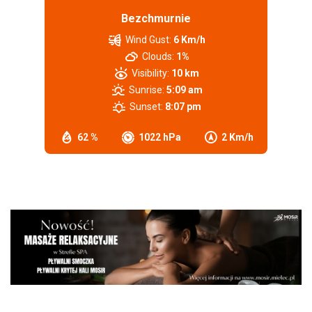
Bezchmurnie
Wind Gust:
6 Km/h
Clouds:
1%
Visibility:
10 km
Sunrise:
5:09 am
Sunset:
8:07 pm
62 %
1022 hPa
2 Km/h