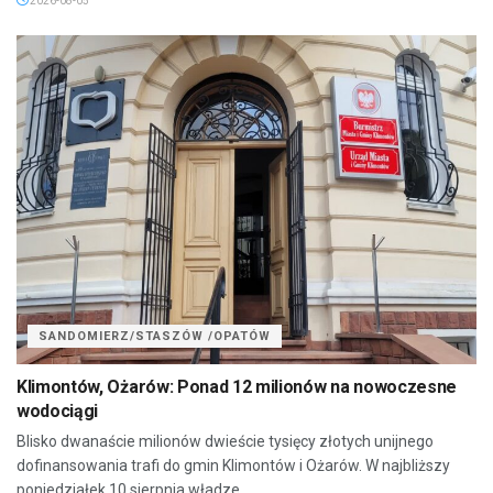
2026-08-05
SANDOMIERZ/STASZÓW /OPATÓW
Klimontów, Ożarów: Ponad 12 milionów na nowoczesne
wodociągi
Blisko dwanaście milionów dwieście tysięcy złotych unijnego
dofinansowania trafi do gmin Klimontów i Ożarów. W najbliższy
poniedziałek 10 sierpnia władze...