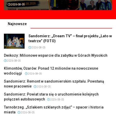
2026-08-05
Najnowsze
Sandomierz: „Dream TV” – finał projektu „Lato w
teatrze” (FOTO)
2026-08-05
Dwikozy: Milionowe wsparcie dla zabytku w Górach Wysokich
2026-08-05
Klimontów, Ożarów: Ponad 12 milionów na nowoczesne
wodociągi
2026-08-05
Sandomierz: Remont w sandomierskim szpitalu. Powstaną
nowe pracownie
2026-08-05
Sandomierz: Powiat stara się o uruchomienie kolejnych
połączeń autobusowych
2026-08-05
Tarnobrzeg. „Szlakiem szklanych zdjęć” – spacer i historia
miasta
2026-08-05