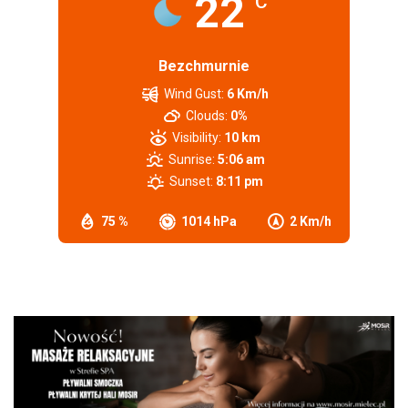
22
°C
Bezchmurnie
Wind Gust:
6 Km/h
Clouds:
0%
Visibility:
10 km
Sunrise:
5:06 am
Sunset:
8:11 pm
75 %
1014 hPa
2 Km/h