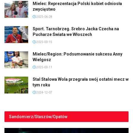
Mielec: Reprezentacja Polski kobiet odniosła
zwycięstwo
2025-06-28
Sport. Tarnobrzeg. Srebro Jacka Czecha na
Pucharze Świata we Włoszech
2025-03-15
Mielec/Region: Podsumowanie sukcesu Anny
Wielgosz
2025-03-11
Stal Stalowa Wola przegrała swój ostatni mecz w
tym roku
2024-12-07
Sandomierz/Staszów/Opatów