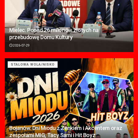
Mielec. Ponad 26 milionów złotych na
przebudowę Domu Kultury
2026-07-29
STALOWA WOLA/NISKO
Bojanów: Dni Miodu z Zenkiem i Akcentem oraz
zespołami MIG, Tacy Sami i Hit Boyz