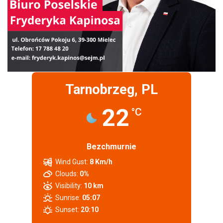
Tarnobrzeg, PL
22
°C
Bezchmurnie
Wind Gust:
8 Km/h
Clouds:
0%
Visibility:
10 km
Sunrise:
05:07
Sunset:
20:10