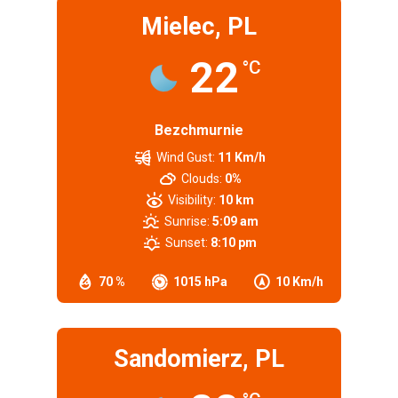
Mielec, PL
22
°C
Bezchmurnie
Wind Gust:
11 Km/h
Clouds:
0%
Visibility:
10 km
Sunrise:
5:09 am
Sunset:
8:10 pm
70 %
1015 hPa
10 Km/h
Sandomierz, PL