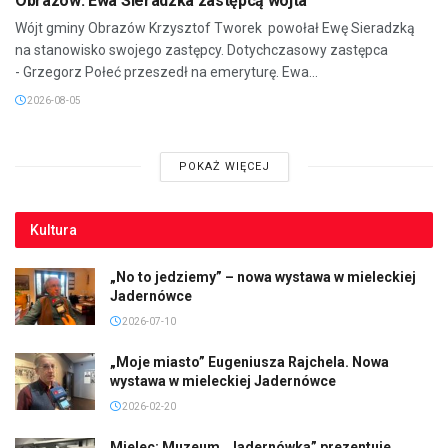
Obrazów: Ewa Sieradzka zastępcą wójta
Wójt gminy Obrazów Krzysztof Tworek powołał Ewę Sieradzką
na stanowisko swojego zastępcy. Dotychczasowy zastępca
- Grzegorz Połeć przeszedł na emeryturę. Ewa...
2026-08-05
POKAŻ WIĘCEJ
Kultura
„No to jedziemy” – nowa wystawa w mieleckiej
Jadernówce
2026-07-10
„Moje miasto” Eugeniusza Rajchela. Nowa
wystawa w mieleckiej Jadernówce
2026-02-20
Mielec: Muzeum „Jadernówka” prezentuje