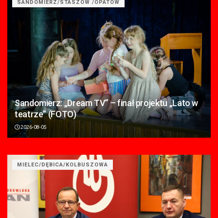
SANDOMIERZ/STASZÓW /OPATÓW
Sandomierz: „Dream TV” – finał projektu „Lato w
teatrze” (FOTO)
2026-08-05
MIELEC/DĘBICA/KOLBUSZOWA