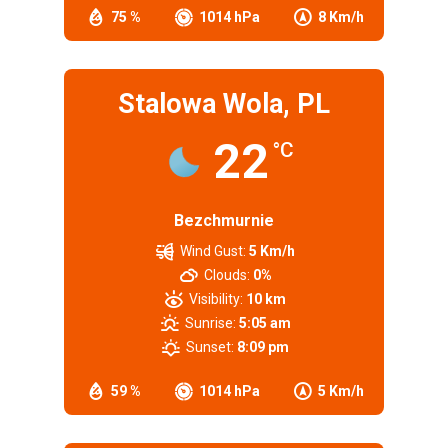
75 %
1014 hPa
8 Km/h
Stalowa Wola, PL
22
°C
Bezchmurnie
Wind Gust:
5 Km/h
Clouds:
0%
Visibility:
10 km
Sunrise:
5:05 am
Sunset:
8:09 pm
59 %
1014 hPa
5 Km/h