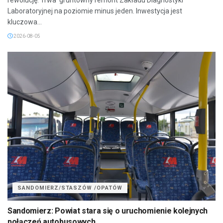
rewolucję. Trwa gruntowny remont Zakładu Diagnostyki
Laboratoryjnej na poziomie minus jeden. Inwestycja jest
kluczowa...
2026-08-05
SANDOMIERZ/STASZÓW /OPATÓW
Sandomierz: Powiat stara się o uruchomienie kolejnych
połączeń autobusowych