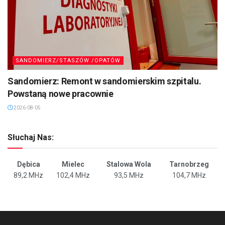
SANDOMIERZ/STASZÓW /OPATÓW
Sandomierz: Remont w sandomierskim szpitalu.
Powstaną nowe pracownie
2026-08-05
Słuchaj Nas:
Dębica
Mielec
Stalowa Wola
Tarnobrzeg
89,2 MHz
102,4 MHz
93,5 MHz
104,7 MHz