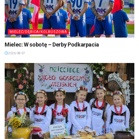
MIELEC/DĘBICA/KOLBUSZOWA
Mielec: W sobotę – Derby Podkarpacia
2026-08-07