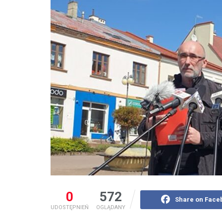
0
572
Share on Face
UDOSTĘPNIEŃ
OGLĄDANY