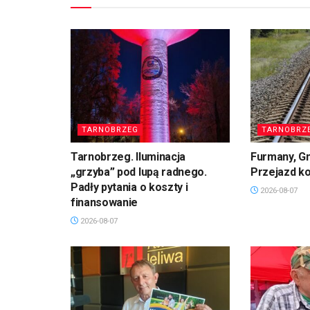
TARNOBRZEG
TARNOBRZ
Tarnobrzeg. Iluminacja
Furmany, G
„grzyba” pod lupą radnego.
Przejazd k
Padły pytania o koszty i
2026-08-07
finansowanie
2026-08-07