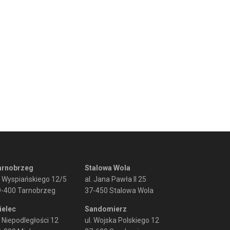
arnobrzeg
Stalowa Wola
. Wyspiańskiego 12/5
al. Jana Pawła II 25
9-400 Tarnobrzeg
37-450 Stalowa Wola
ielec
Sandomierz
. Niepodległości 12
ul. Wojska Polskiego 12