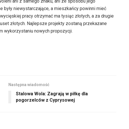
woleni ani z samego znaku, ani ze sposobu jego
ne były niewystarczające, a mieszkańcy powinni mieć
ycięskiej pracy otrzymać ma tysiąc złotych, a za drugie
uset złotych. Najlepsze projekty zostaną przekazane
m wykorzystaniu nowych propozycji.
Następna wiadomość
Stalowa Wola: Zagrają w piłkę dla
pogorzelców z Cyprysowej