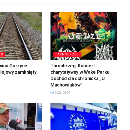
EG
TARNOBRZEG
mina Gorzyce.
Tarnobrzeg. Koncert
olejowy zamknięty
charytatywny w Wake Parku.
Dochód dla schroniska „U
Machowiaków”
2026-08-07