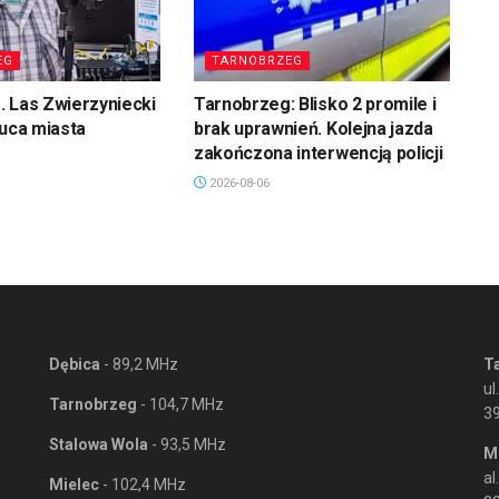
EG
TARNOBRZEG
 Las Zwierzyniecki
Tarnobrzeg: Blisko 2 promile i
łuca miasta
brak uprawnień. Kolejna jazda
zakończona interwencją policji
2026-08-06
Dębica
- 89,2 MHz
T
ul
Tarnobrzeg
- 104,7 MHz
3
Stalowa Wola
- 93,5 MHz
M
al
Mielec
- 102,4 MHz