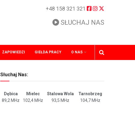
+48 158 321 321
SŁUCHAJ NAS
ZAPOWIEDZI
GIEŁDA PRACY
O NAS
Słuchaj Nas:
Dębica
Mielec
Stalowa Wola
Tarnobrzeg
89,2 MHz
102,4 MHz
93,5 MHz
104,7 MHz