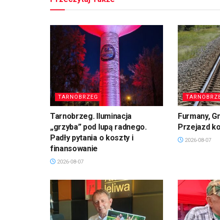
TARNOBRZEG
TARNOBRZ
Tarnobrzeg. Iluminacja
Furmany, G
„grzyba” pod lupą radnego.
Przejazd k
Padły pytania o koszty i
2026-08-07
finansowanie
2026-08-07