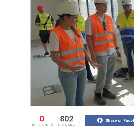
0
802
Share on Face
UDOSTĘPNIEŃ
OGLĄDANY