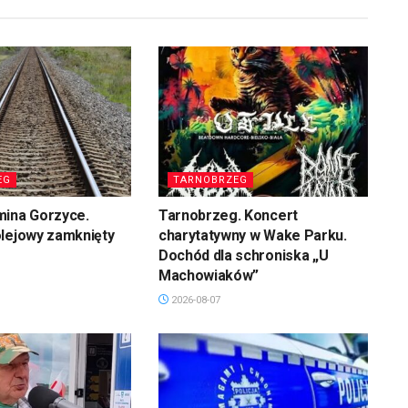
EG
TARNOBRZEG
mina Gorzyce.
Tarnobrzeg. Koncert
olejowy zamknięty
charytatywny w Wake Parku.
Dochód dla schroniska „U
Machowiaków”
2026-08-07