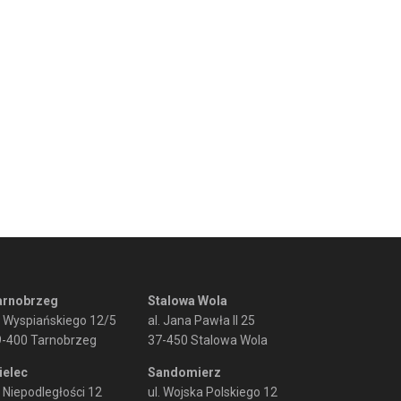
arnobrzeg
Stalowa Wola
. Wyspiańskiego 12/5
al. Jana Pawła II 25
9-400 Tarnobrzeg
37-450 Stalowa Wola
ielec
Sandomierz
. Niepodległości 12
ul. Wojska Polskiego 12