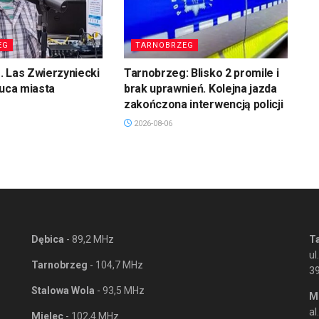
EG
TARNOBRZEG
 Las Zwierzyniecki
Tarnobrzeg: Blisko 2 promile i
łuca miasta
brak uprawnień. Kolejna jazda
zakończona interwencją policji
2026-08-06
Dębica
- 89,2 MHz
T
ul
Tarnobrzeg
- 104,7 MHz
3
Stalowa Wola
- 93,5 MHz
M
al
Mielec
- 102,4 MHz