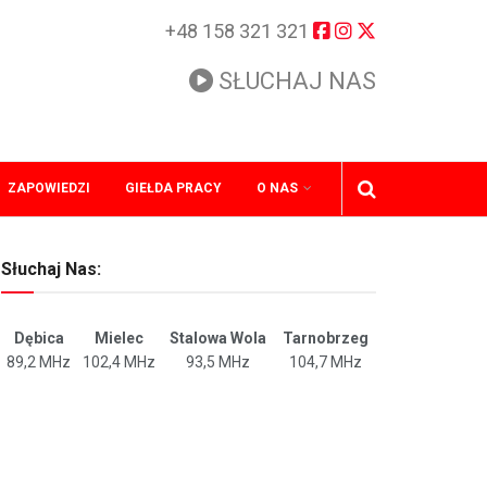
+48 158 321 321
SŁUCHAJ NAS
ZAPOWIEDZI
GIEŁDA PRACY
O NAS
Słuchaj Nas:
Dębica
Mielec
Stalowa Wola
Tarnobrzeg
89,2 MHz
102,4 MHz
93,5 MHz
104,7 MHz