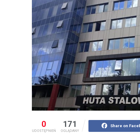
0
171
Share on Face
UDOSTĘPNIEŃ
OGLĄDANY