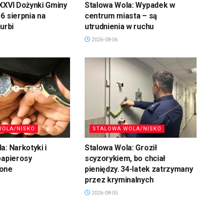
XXVI Dożynki Gminy
Stalowa Wola: Wypadek w
6 sierpnia na
centrum miasta – są
urbi
utrudnienia w ruchu
2026-08-06
WOLA/NISKO
STALOWA WOLA/NISKO
a: Narkotyki i
Stalowa Wola: Groził
papierosy
scyzorykiem, bo chciał
zone
pieniędzy. 34-latek zatrzymany
przez kryminalnych
2026-08-05