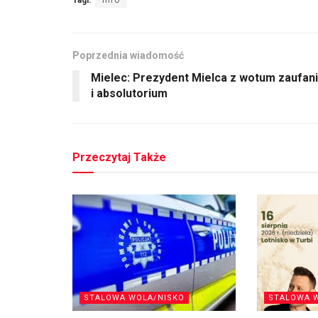
Poprzednia wiadomość
Mielec: Prezydent Mielca z wotum zaufan
i absolutorium
Przeczytaj Także
STALOWA WOLA/NISKO
STALOWA 