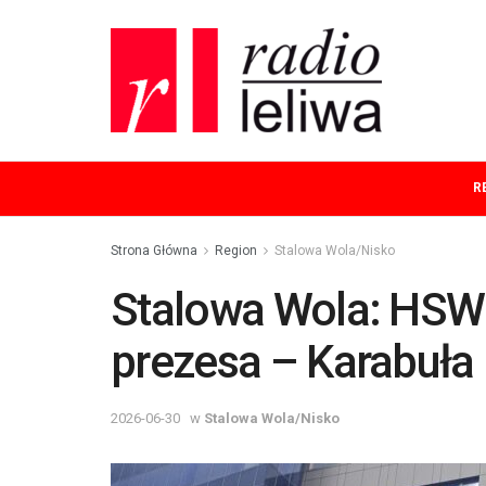
R
Strona Główna
Region
Stalowa Wola/Nisko
Stalowa Wola: HSW
prezesa – Karabuła
2026-06-30
w
Stalowa Wola/Nisko