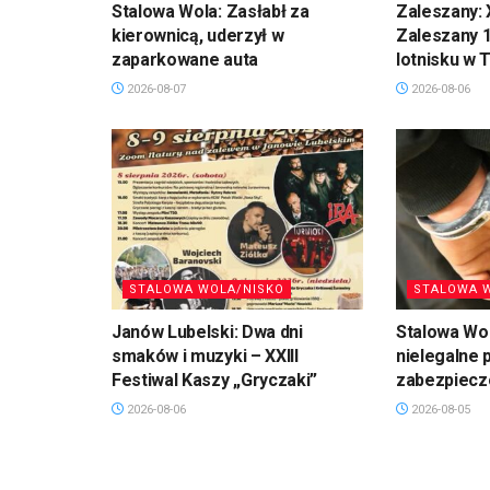
Stalowa Wola: Zasłabł za
Zaleszany: 
kierownicą, uderzył w
Zaleszany 1
zaparkowane auta
lotnisku w T
2026-08-07
2026-08-06
STALOWA WOLA/NISKO
STALOWA 
Janów Lubelski: Dwa dni
Stalowa Wol
smaków i muzyki – XXIII
nielegalne 
Festiwal Kaszy „Gryczaki”
zabezpiec
2026-08-06
2026-08-05