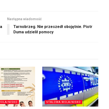
Następna wiadomość
ia
Tarnobrzeg. Nie przeszedł obojętnie. Piotr
Duma udzielił pomocy
WOLA/NISKO
STALOWA WOLA/NISKO