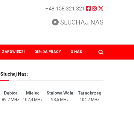
+48 158 321 321
SŁUCHAJ NAS
ZAPOWIEDZI
GIEŁDA PRACY
O NAS
Słuchaj Nas:
Dębica
Mielec
Stalowa Wola
Tarnobrzeg
89,2 MHz
102,4 MHz
93,5 MHz
104,7 MHz