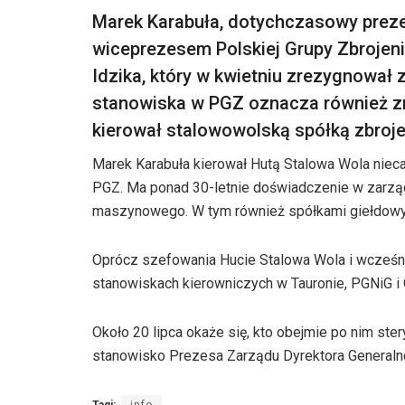
Marek Karabuła, dotychczasowy preze
wiceprezesem Polskiej Grupy Zbrojen
Idzika, który w kwietniu zrezygnował z
stanowiska w PGZ oznacza również zm
kierował stalowowolską spółką zbroje
Marek Karabuła kierował Hutą Stalowa Wola nieca
PGZ. Ma ponad 30-letnie doświadczenie w zarzą
maszynowego. W tym również spółkami giełdowy
Oprócz szefowania Hucie Stalowa Wola i wcześn
stanowiskach kierowniczych w Tauronie, PGNiG i 
Około 20 lipca okaże się, kto obejmie po nim st
stanowisko Prezesa Zarządu Dyrektora Generalneg
Tagi:
info