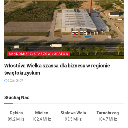
SANDOMIERZ/STASZÓW /OPATÓW
Włostów: Wielka szansa dla biznesu w regionie
świętokrzyskim
2026-08-07
Słuchaj Nas:
Dębica
Mielec
Stalowa Wola
Tarnobrzeg
89,2 MHz
102,4 MHz
93,5 MHz
104,7 MHz