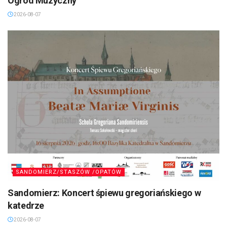
Ogród Muzyczny”
2026-08-07
SANDOMIERZ/STASZÓW /OPATÓW
Sandomierz: Koncert śpiewu gregoriańskiego w
katedrze
2026-08-07