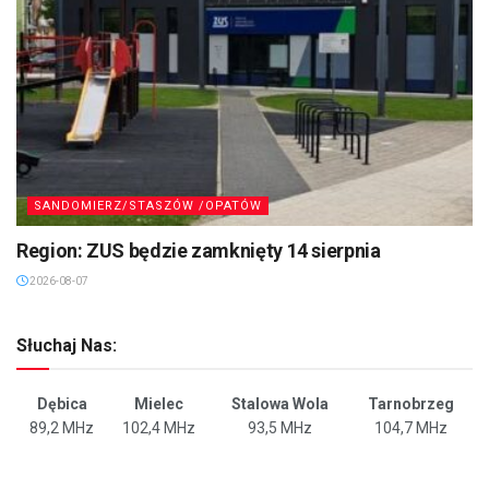
SANDOMIERZ/STASZÓW /OPATÓW
Region: ZUS będzie zamknięty 14 sierpnia
2026-08-07
Słuchaj Nas:
Dębica
Mielec
Stalowa Wola
Tarnobrzeg
89,2 MHz
102,4 MHz
93,5 MHz
104,7 MHz