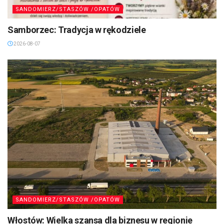
SANDOMIERZ/STASZÓW /OPATÓW
Samborzec: Tradycja w rękodziele
2026-08-07
SANDOMIERZ/STASZÓW /OPATÓW
Włostów: Wielka szansa dla biznesu w regionie