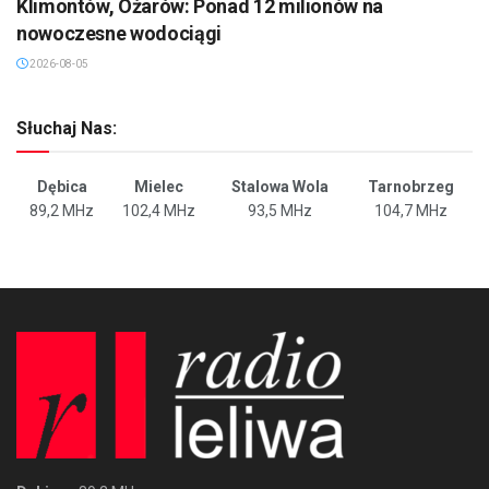
Klimontów, Ożarów: Ponad 12 milionów na
nowoczesne wodociągi
2026-08-05
Słuchaj Nas:
Dębica
Mielec
Stalowa Wola
Tarnobrzeg
89,2 MHz
102,4 MHz
93,5 MHz
104,7 MHz