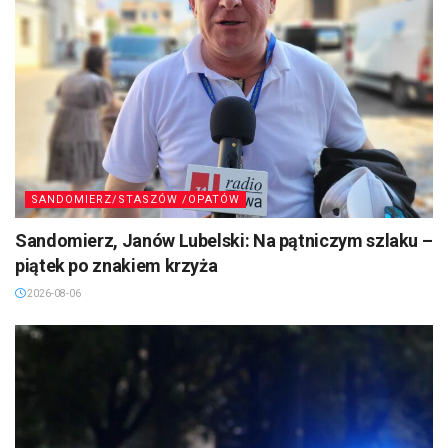
SANDOMIERZ/STASZÓW /OPATÓW
Sandomierz, Janów Lubelski: Na pątniczym szlaku –
piątek po znakiem krzyża
2026-08-06