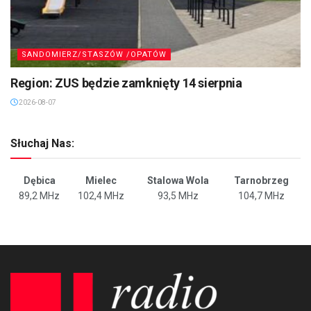
SANDOMIERZ/STASZÓW /OPATÓW
Region: ZUS będzie zamknięty 14 sierpnia
2026-08-07
Słuchaj Nas:
Dębica
Mielec
Stalowa Wola
Tarnobrzeg
89,2 MHz
102,4 MHz
93,5 MHz
104,7 MHz