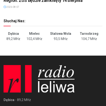
Region: ZUS będzie zamknięty 14 sierpnia
2026-08-07
Słuchaj Nas:
Dębica
Mielec
Stalowa Wola
Tarnobrzeg
89,2 MHz
102,4 MHz
93,5 MHz
104,7 MHz
Dębica
- 89,2 MHz