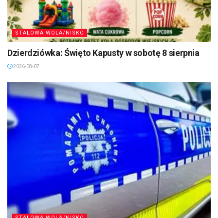
STALOWA WOLA/NISKO
Dzierdziówka: Święto Kapusty w sobotę 8 sierpnia
2026-08-07
STALOWA WOLA/NISKO