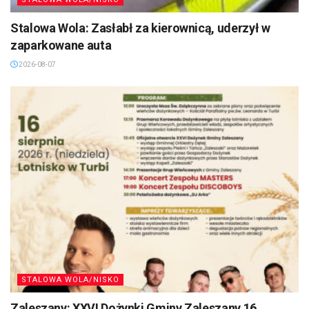
Stalowa Wola: Zasłabł za kierownicą, uderzył w
zaparkowane auta
2026-08-07
STALOWA WOLA/NISKO
Zaleszany: XXVI Dożynki Gminy Zaleszany 16