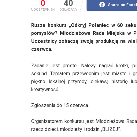
0
40
Share on Face
UDOSTĘPNIEŃ
OGLĄDANY
Rusza konkurs „Odkryj Połaniec w 60 sekun
pomysłów? Młodzieżowa Rada Miejska w Po
Uczestnicy zobaczą swoją produkcję na wie
czerwca.
Zadanie jest proste. Należy nagrać krótki, p
sekund. Tematem przewodnim jest miasto i gm
piękno lokalnej przyrody, ciekawą historię l
kreatywność.
Zgłoszenia do 15 czerwca.
Organizatorem konkursu jest Młodzieżowa Rad
rzecz dzieci, młodzieży i rodzin „BLIŻEJ”.