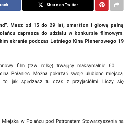
book
Share on Twitter
d”. Masz od 15 do 29 lat, smartfon i głowę pełną
łańcu zaprasza do udziału w konkursie filmowym.
lkim ekranie podczas Letniego Kina Plenerowego 19
ionowy film (tzw. rolkę) trwający maksymalnie 60
ina Połaniec. Można pokazać swoje ulubione miejsca,
ub to, jak spędzasz tu czas z przyjaciółmi. Liczy się
a Miejska w Połańcu pod Patronatem Stowarzyszenia na