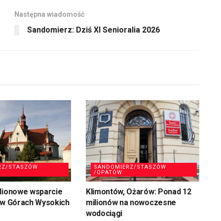
Następna wiadomość
Sandomierz: Dziś XI Senioralia 2026
RZ/STASZÓW
SANDOMIERZ/STASZÓW
/OPATÓW
ilionowe wsparcie
Klimontów, Ożarów: Ponad 12
 w Górach Wysokich
milionów na nowoczesne
wodociągi