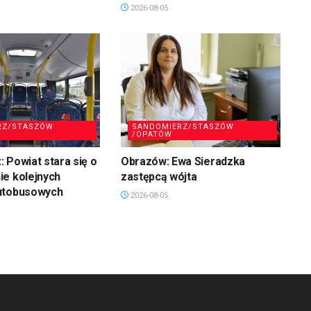
2026-08-05
RZ/STASZÓW
SANDOMIERZ/STASZÓW
/OPATÓW
 Powiat stara się o
Obrazów: Ewa Sieradzka
ie kolejnych
zastępcą wójta
utobusowych
2026-08-05