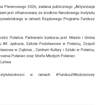
na Plenerowego 2026, zadania publicznego „Aktywizacja
ram jest sfinansowany ze środków Narodowego Instytutu
Obywatelskiego w ramach Rządowego Programu Fundusz
strz Połańca. Partnerami konkursu jest: Miasto i Gmina
łu AK Jędrusie, Szkoła Podstawowa w Połańcu, Zespół
wowa w Zrębinie, , Centrum Kultury i Sztuki w Połańcu,
rownia Połaniec oraz Strefa Młodych Połaniec.
 Leliwa
stytutwolnosci w ramach #FunduszMłodzieżowy