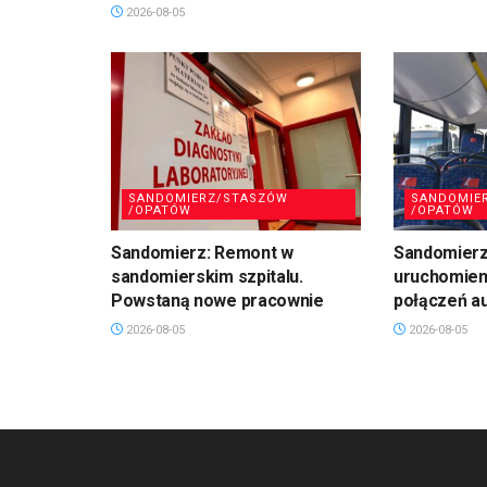
2026-08-05
SANDOMIERZ/STASZÓW
SANDOMIE
/OPATÓW
/OPATÓW
Sandomierz: Remont w
Sandomierz:
sandomierskim szpitalu.
uruchomien
Powstaną nowe pracownie
połączeń a
2026-08-05
2026-08-05