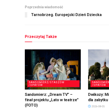
Poprzednia wiadomość
Tarnobrzeg. Europejski Dzień Dziecka
Przeczytaj Także
SANDOMIERZ/STASZÓW
SANDOMIE
/OPATÓW
/OPATÓW
Sandomierz: „Dream TV” –
Dwikozy: M
finał projektu „Lato w teatrze”
dla zabytku
(FOTO)
2026-08-05