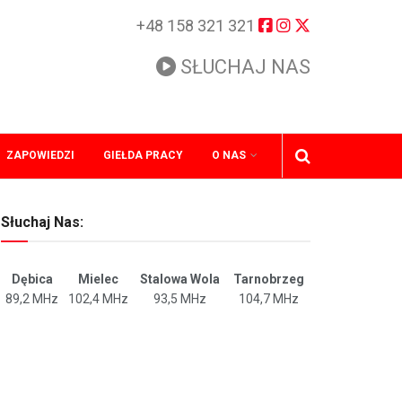
+48 158 321 321
SŁUCHAJ NAS
ZAPOWIEDZI
GIEŁDA PRACY
O NAS
Słuchaj Nas:
Dębica
Mielec
Stalowa Wola
Tarnobrzeg
89,2 MHz
102,4 MHz
93,5 MHz
104,7 MHz