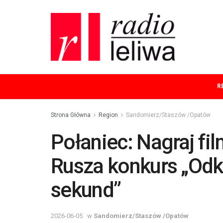
R
Strona Główna
Region
Sandomierz/Staszów /Opatów
Połaniec: Nagraj fil
Rusza konkurs „Odk
sekund”
2026-06-05
w
Sandomierz/Staszów /Opatów