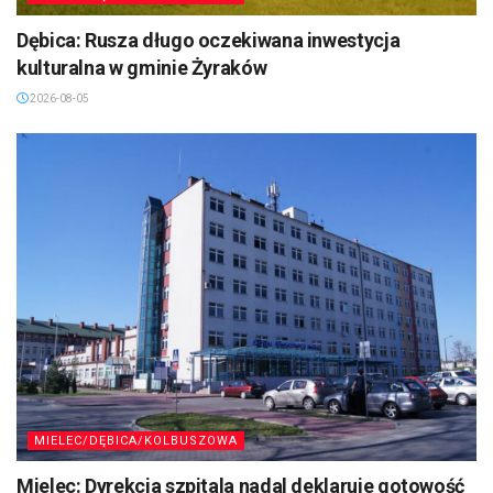
Dębica: Rusza długo oczekiwana inwestycja
kulturalna w gminie Żyraków
2026-08-05
MIELEC/DĘBICA/KOLBUSZOWA
Mielec: Dyrekcja szpitala nadal deklaruje gotowość