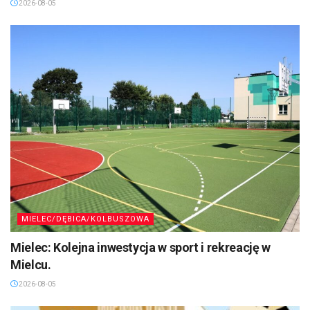
2026-08-05
MIELEC/DĘBICA/KOLBUSZOWA
Mielec: Kolejna inwestycja w sport i rekreację w
Mielcu.
2026-08-05