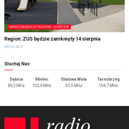
SANDOMIERZ/STASZÓW /OPATÓW
Region: ZUS będzie zamknięty 14 sierpnia
2026-08-07
Słuchaj Nas:
Dębica
Mielec
Stalowa Wola
Tarnobrzeg
89,2 MHz
102,4 MHz
93,5 MHz
104,7 MHz