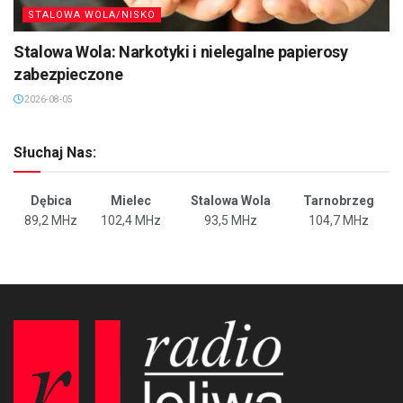
STALOWA WOLA/NISKO
Stalowa Wola: Narkotyki i nielegalne papierosy
zabezpieczone
2026-08-05
Słuchaj Nas:
Dębica
Mielec
Stalowa Wola
Tarnobrzeg
89,2 MHz
102,4 MHz
93,5 MHz
104,7 MHz