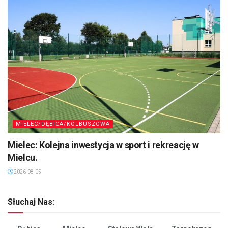
MIELEC/DĘBICA/KOLBUSZOWA
Mielec: Kolejna inwestycja w sport i rekreację w
Mielcu.
2026-08-05
Słuchaj Nas: