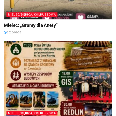
MIELEC/DĘBICA/KOLBUSZOWA
Mielec: „Gramy dla Anety”
2026-08-06
MIELEC/DĘBICA/KOLBUSZOWA