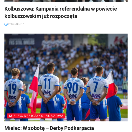
Kolbuszowa: Kampania referendalna w powiecie
kolbuszowskim już rozpoczęta
2026-08-07
MIELEC/DĘBICA/KOLBUSZOWA
Mielec: W sobotę – Derby Podkarpacia