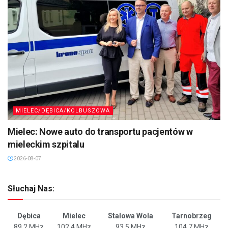
MIELEC/DĘBICA/KOLBUSZOWA
Mielec: Nowe auto do transportu pacjentów w
mieleckim szpitalu
2026-08-07
Słuchaj Nas:
Dębica
Mielec
Stalowa Wola
Tarnobrzeg
89,2 MHz
102,4 MHz
93,5 MHz
104,7 MHz