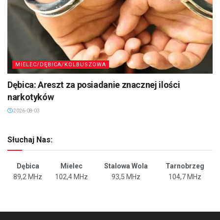
MIELEC/DĘBICA/KOLBUSZOWA
Dębica: Areszt za posiadanie znacznej ilości
narkotyków
2026-08-03
Słuchaj Nas:
Dębica
Mielec
Stalowa Wola
Tarnobrzeg
89,2 MHz
102,4 MHz
93,5 MHz
104,7 MHz